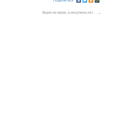
Поделиться
Верю-не верю, а инсулина нет…
→