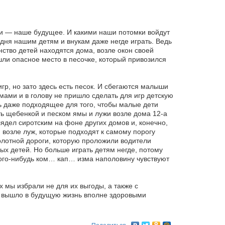
ти — наше будущее. И какими наши потомки войдут
годня нашим детям и внукам даже негде играть. Ведь
нство детей находятся дома, возле окон своей
шли опасное место в песочке, который привозился
гр, но зато здесь есть песок. И сбегаются малыши
ами и в голову не пришло сделать для игр детскую
нь даже подходящее для того, чтобы малые дети
ть щебенкой и песком ямы и лужи возле дома 12-а
ядел сиротским на фоне других домов и, конечно,
 возле луж, которые подходят к самому порогу
олотной дороги, которую проложили водители
ых детей. Но больше играть детям негде, потому
кого-нибудь ком… кап… изма наполовину чувствуют
 мы избрали не для их выгоды, а также с
а вышло в будущую жизнь вполне здоровыми