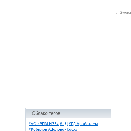
←
Эколог
Облако тегов
#ГД
#АО «ЭПМ-НЭЗ»
#ГД #работаем
#ДеловойКофе
#Кобилев