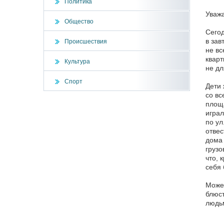
Политика
Уважа
Общество
Сегод
в зав
Происшествия
не вс
кварт
Культура
не дл
Спорт
Дети 
со вс
площа
играл
по ул
отвес
дома 
грузо
что, 
себя
Может
блюст
людь