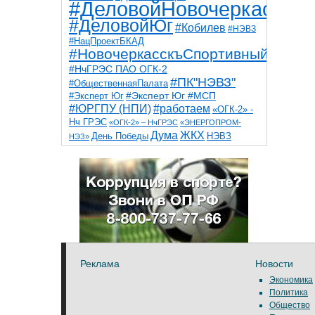
#ДеловойНовочеркасск
#ДеловойЮг
#Кобилев
#НЭВЗ
#НацПроектБКАД
#НовочеркасскъСпортивный
#НчГРЭС ПАО ОГК-2
#ПК"НЭВЗ"
#ОбщественнаяПалата
#Эксперт Юг
#Эксперт Юг #МСП
#ЮРГПУ (НПИ)
#работаем
«ОГК-2» -
Нч ГРЭС
«ОГК-2» – НчГРЭС
«ЭНЕРГОПРОМ-
Дума
ЖКХ
НЭВЗ
День Победы
НЭЗ»
ТНТ
НчГРЭС
Победа
Собор
ТПП
благоустройство
ветераны
выборы
дети
дороги
казаки
коррупция
космос
парк
общественная палата
пожар
роща
спорт
художники
театр
транспорт
Реклама
Новости
Экономика
Политика
Общество