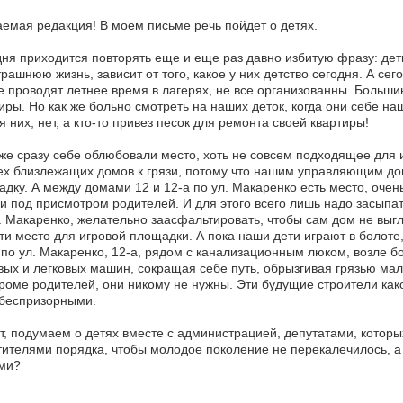
емая редакция! В моем письме речь пойдет о детях.
ня приходится повторять еще и еще раз давно избитую фразу: де
трашнюю жизнь, зависит от того, какое у них детство сегодня. А се
е проводят летнее время в лагерях, не все организованны. Больши
иры. Но как же больно смотреть на наших деток, когда они себе на
я них, нет, а кто-то привез песок для ремонта своей квартиры!
же сразу себе облюбовали место, хоть не совсем подходящее для и
ех близлежащих домов к грязи, потому что нашим управляющим дом
дку. А между домами 12 и 12-а по ул. Макаренко есть место, оче
и под присмотром родителей. И для этого всего лишь надо засыпа
. Макаренко, желательно заасфальтировать, чтобы сам дом не выгл
ти место для игровой площадки. А пока наши дети играют в болоте,
по ул. Макаренко, 12-а, рядом с канализационным люком, возле б
вых и легковых машин, сокращая себе путь, обрызгивая грязью мал
кроме родителей, они никому не нужны. Эти будущие строители ка
 беспризорными.
, подумаем о детях вместе с администрацией, депутатами, которых
ителями порядка, чтобы молодое поколение не перекалечилось, 
ми?