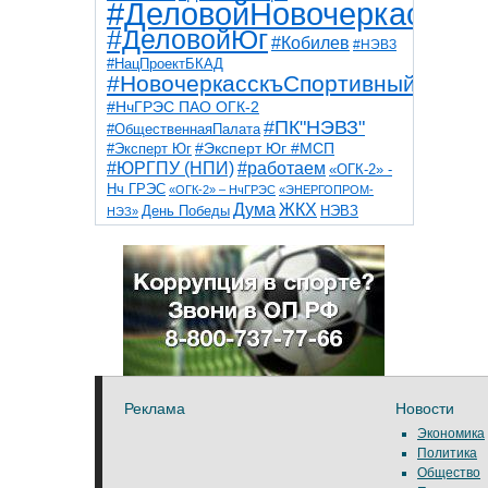
#ДеловойНовочеркасск
#ДеловойЮг
#Кобилев
#НЭВЗ
#НацПроектБКАД
#НовочеркасскъСпортивный
#НчГРЭС ПАО ОГК-2
#ПК"НЭВЗ"
#ОбщественнаяПалата
#Эксперт Юг
#Эксперт Юг #МСП
#ЮРГПУ (НПИ)
#работаем
«ОГК-2» -
Нч ГРЭС
«ОГК-2» – НчГРЭС
«ЭНЕРГОПРОМ-
Дума
ЖКХ
НЭВЗ
День Победы
НЭЗ»
ТНТ
НчГРЭС
Победа
Собор
ТПП
благоустройство
ветераны
выборы
дети
дороги
казаки
коррупция
космос
парк
общественная палата
пожар
роща
спорт
художники
театр
транспорт
Реклама
Новости
Экономика
Политика
Общество