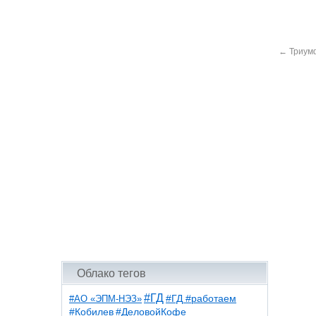
←
Триумф
Облако тегов
#ГД
#АО «ЭПМ-НЭЗ»
#ГД #работаем
#ДеловойКофе
#Кобилев