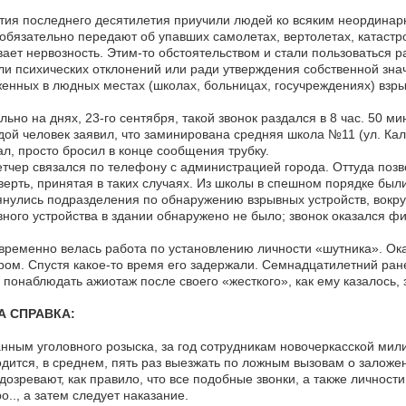
ия последнего десятилетия приучили людей ко всяким неординарн
бязательно передают об упавших самолетах, вертолетах, катастр
ает нервозность. Этим-то обстоятельством и стали пользоваться
ли психических отклонений или ради утверждения собственной зна
енных в людных местах (школах, больницах, госучреждениях) взры
льно на днях, 23-го сентября, такой звонок раздался в 8 час. 50 ми
ой человек заявил, что заминирована средняя школа №11 (ул. Кали
ал, просто бросил в конце сообщения трубку.
тчер связался по телефону с администрацией города. Оттуда поз
верть, принятая в таких случаях. Из школы в спешном порядке был
нулись подразделения по обнаружению взрывных устройств, вокру
ного устройства в здании обнаружено не было; звонок оказался фи
ременно велась работа по установлению личности «шутника». Оказ
ом. Спустя какое-то время его задержали. Семнадцатилетний ран
 понаблюдать ажиотаж после своего «жесткого», как ему казалось, 
 СПРАВКА:
нным уголовного розыска, за год сотрудникам новочеркасской мил
дится, в среднем, пять раз выезжать по ложным вызовам о заложен
дозревают, как правило, что все подобные звонки, а также личнос
о.., а затем следует наказание.