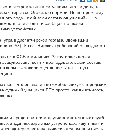
ым и экстремальным ситуациям: что ни день, то
офах, взрывах. Это стало нормой. Но по-прежнему
 разного рода «любители острых ощущений» — в
чимости, они звонят и сообщают о якобы
вных устройствах.
н. утра в диспетчерской горгаза. Звонивший
нина, 53). И все. Никаких требований он выдвигать
вонили в ФСБ и милицию. Закрутилась целая
и эвакуированы дети и преподавательский состав.
г школы выставили оцепление. Итог — нуль.
кцией.
алось, что он звонил по «мобильнику» с городским
ее судимый учащийся ПТУ просто, как выяснилось,
звонка.
иции и представителям других компетентных служб
ных в зданиях взрывных устройствах. «шутники» и
ти «псевдотеррористов» вычисляются очень и очень