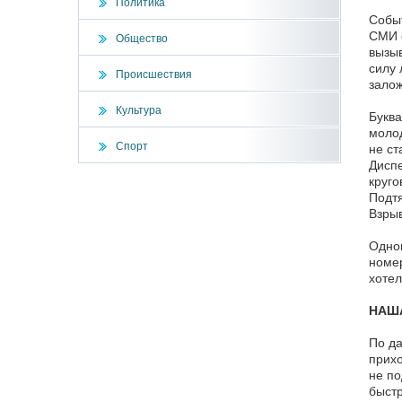
Политика
Событ
СМИ о
Общество
вызыв
силу 
Происшествия
залож
Культура
Буква
молод
Спорт
не ст
Диспе
круго
Подтя
Взрыв
Однов
номер
хотел
НАША
По да
прихо
не по
быстр