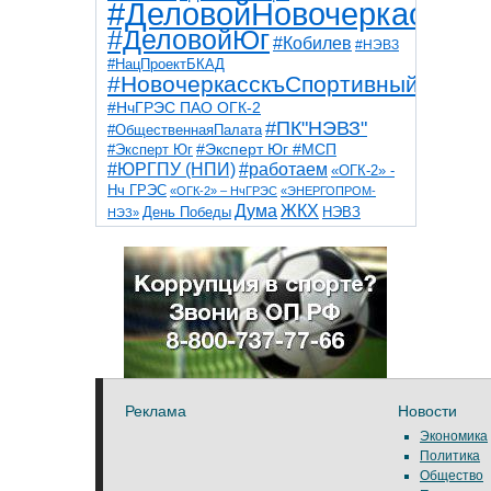
#ДеловойНовочеркасск
#ДеловойЮг
#Кобилев
#НЭВЗ
#НацПроектБКАД
#НовочеркасскъСпортивный
#НчГРЭС ПАО ОГК-2
#ПК"НЭВЗ"
#ОбщественнаяПалата
#Эксперт Юг
#Эксперт Юг #МСП
#ЮРГПУ (НПИ)
#работаем
«ОГК-2» -
Нч ГРЭС
«ОГК-2» – НчГРЭС
«ЭНЕРГОПРОМ-
Дума
ЖКХ
НЭВЗ
День Победы
НЭЗ»
ТНТ
НчГРЭС
Победа
Собор
ТПП
благоустройство
ветераны
выборы
дети
дороги
казаки
коррупция
космос
парк
общественная палата
пожар
роща
спорт
художники
театр
транспорт
Реклама
Новости
Экономика
Политика
Общество