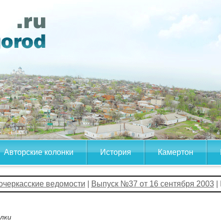
Авторские колонки
История
Камертон
очеркасские ведомости
|
Выпуск №37 от 16 сентября 2003
|
лки