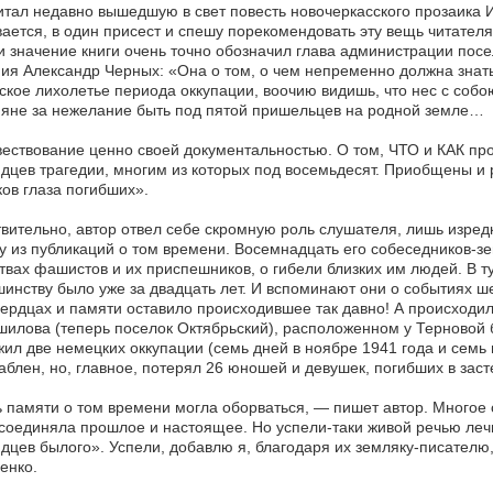
тал недавно вышедшую в свет повесть новочеркасского прозаика И
ается, в один присест и спешу порекомендовать эту вещь читател
и значение книги очень точно обозначил глава администрации посе
ия Александр Черных: «Она о том, о чем непременно должна знать
ское лихолетье периода оккупации, воочию видишь, что нес с собо
яне за нежелание быть под пятой пришельцев на родной земле…
ствование ценно своей документальностью. О том, ЧТО и КАК про
дцев трагедии, многим из которых под восемьдесят. Приобщены и 
ов глаза погибших».
вительно, автор отвел себе скромную роль слушателя, лишь изред
у из публикаций о том времени. Восемнадцать его собеседников-зе
твах фашистов и их приспешников, о гибели близких им людей. В ту
инству было уже за двадцать лет. И вспоминают они о событиях ше
сердцах и памяти оставило происходившее так давно! А происходи
илова (теперь поселок Октябрьский), расположенном у Терновой 
ил две немецких оккупации (семь дней в ноябре 1941 года и семь м
аблен, но, главное, потерял 26 юношей и девушек, погибших в заст
 памяти о том времени могла оборваться, — пишет автор. Многое 
соединяла прошлое и настоящее. Но успели-таки живой речью лечь
дцев былого». Успели, добавлю я, благодаря их земляку-писател
енко.