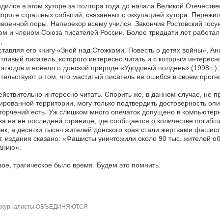
дился в этом хуторе за полтора года до начала Великой Отечестве
ороте страшных событий, связанных с оккупацией хутора. Пережи
военной поры. Наперекор всему учился. Закончив Ростовский гос
ом и членом Союза писателей России. Более тридцати лет работал
.
тавляя его книгу «Зной над Стожками. Повесть о детях войны», Ан
тливый писатель, которого интересно читать и с которым интересн
 этюдов и новелл о донской природе «Удодовый полдень» (1998 г.),
тельствуют о том, что маститый писатель не ошибся в своем прогн
ействительно интересно читать. Спорить же, в данном случае, не 
ированной территории, могу только подтвердить достоверность опис
горчений есть. Уж слишком много опечаток допущено в компьютерн
а на её последней странице, где сообщается о количестве погибши
ек, а десятки тысяч жителей донского края стали жертвами фашист
г. издания сказано: «Фашисты уничтожили около 90 тыс. жителей обл
анию».
ое, трагическое было время. Будем это помнить.
журналисты ОБЪЕДИНЯЮТСЯ