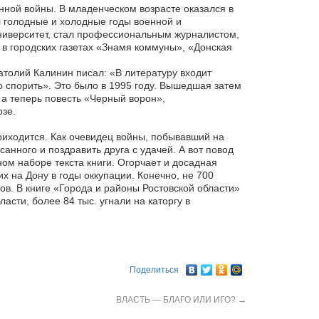
нной войны. В младенческом возрасте оказался в
л голодные и холодные годы военной и
университет, стал профессиональным журналистом,
 в городских газетах «Знамя коммуны», «Донская
атолий Калинин писал: «В литературу входит
о спорить». Это было в 1995 году. Вышедшая затем
 а теперь повесть «Черный ворон»,
озе.
приходится. Как очевидец войны, побывавший на
анного и поздравить друга с удачей. А вот повод
ом наборе текста книги. Огорчает и досадная
х на Дону в годы оккупации. Конечно, не 700
ов. В книге «Города и районы Ростовской области»
асти, более 84 тыс. угнали на каторгу в
Поделиться
ВЛАСТЬ — БЛАГО ИЛИ ИГО?
→