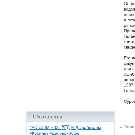
Он ро
водов
после
а пот
речь»
Предс
талан
книга
свиде
Его д
оккуп
для о
ошибк
челов
1987 
Герм
Суров
Облако тегов
←
Юные 
#ГД
#АО «ЭПМ-НЭЗ»
#ГД #работаем
#ДеловойКофе
#Кобилев