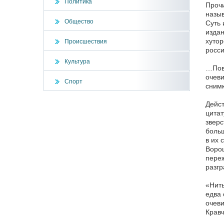
Политика
Прочи
назыв
Общество
Суть 
издан
хутор
Происшествия
росси
Культура
…Пове
очеви
Спорт
снимк
Дейст
цитат
зверс
больш
в их 
Ворош
переж
разгр
«Нить
едва 
очеви
Кравч