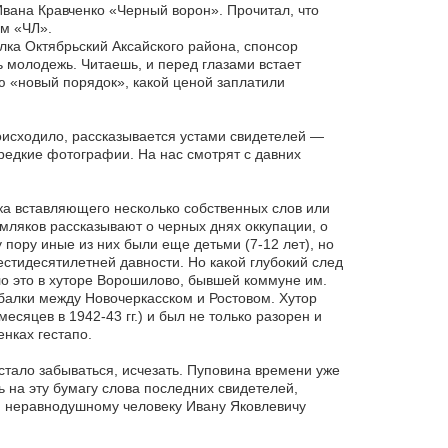
вана Кравченко «Черный ворон». Прочитал, что
ям «ЧЛ».
лка Октябрьский Аксайского района, спонсор
 молодежь. Читаешь, и перед глазами встает
ю «новый порядок», какой ценой заплатили
исходило, рассказывается устами свидетелей —
редкие фотографии. На нас смотрят с давних
ка вставляющего несколько собственных слов или
мляков рассказывают о черных днях оккупации, о
 пору иные из них были еще детьми (7-12 лет), но
стидесятилетней давности. Но какой глубокий след
ло это в хуторе Ворошилово, бывшей коммуне им.
балки между Новочеркасском и Ростовом. Хутор
есяцев в 1942-43 гг.) и был не только разорен и
енках гестапо.
стало забываться, исчезать. Пуповина времени уже
 на эту бумагу слова последних свидетелей,
ю, неравнодушному человеку Ивану Яковлевичу