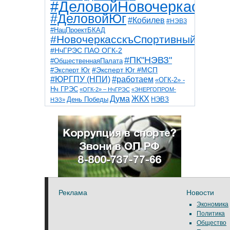
#ДеловойНовочеркасск
#ДеловойЮг
#Кобилев
#НЭВЗ
#НацПроектБКАД
#НовочеркасскъСпортивный
#НчГРЭС ПАО ОГК-2
#ПК"НЭВЗ"
#ОбщественнаяПалата
#Эксперт Юг
#Эксперт Юг #МСП
#ЮРГПУ (НПИ)
#работаем
«ОГК-2» -
Нч ГРЭС
«ОГК-2» – НчГРЭС
«ЭНЕРГОПРОМ-
Дума
ЖКХ
НЭВЗ
День Победы
НЭЗ»
ТНТ
НчГРЭС
Победа
Собор
ТПП
благоустройство
ветераны
выборы
дети
дороги
казаки
коррупция
космос
парк
общественная палата
пожар
роща
спорт
художники
театр
транспорт
Реклама
Новости
Экономика
Политика
Общество