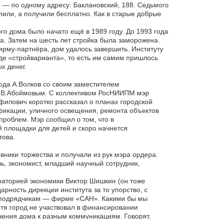
 — по одному адресу: Баклановский, 188. Седьмого
пили, а получили бесплатно. Как в старые добрые
о дома было начато ещё в 1989 году. До 1993 года
а. Затем на шесть лет стройка была заморожена.
ирму-партнёра, дом удалось завершить. Институту
иде «стройварианта», то есть им самим пришлось
х денег.
рода А.Волков со своим заместителем
я В.Абоймовым. С коллективом РосНИИПМ мэр
илович коротко рассказал о планах городской
фикации, уличного освещения, ремонта объектов
проблем. Мэр сообщил о том, что в
 площадки для детей и скоро начнется
това.
вники торжества и получали из рук мэра ордера.
, экономист, младший научный сотрудник,
раторией экономики Виктор Шишкин (он тоже
рность дирекции института за то упорство, с
и подрядчикам — фирме «САН». Какими бы мы
тя город не участвовал в финансировании
чения дома к разным коммуникациям. Говорят,