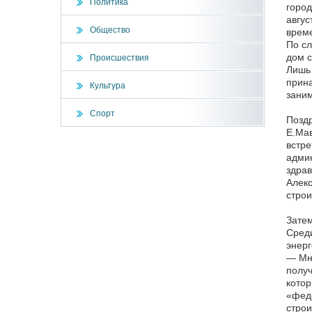
Политика
город
авгус
Общество
врем
По сл
дом с
Происшествия
Лишь 
прина
Культура
заним
Спорт
Поздр
Е.Ма
встре
админ
здрав
Алекс
строи
Затем
Среди
энерг
— Мно
получ
котор
«феде
строи