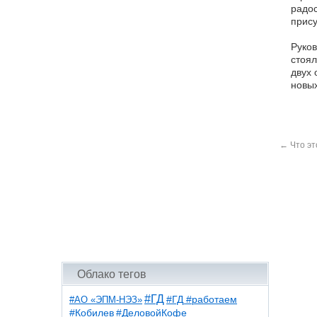
радос
прису
Руков
стоял
двух 
новых
←
Что эт
Облако тегов
#ГД
#АО «ЭПМ-НЭЗ»
#ГД #работаем
#ДеловойКофе
#Кобилев