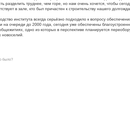
ть разделить труднее, чем горе, но нам очень хочется, чтобы сего
тствует в зале, кто был причастен к строительству нашего долгожд
одство института всегда серьёзно подходило к вопросу обеспечени
и на очереди до 2000 года, сегодня уже обеспечены благоустроен
общежитиях, одно из которых в перспективе планируется переобору
 новоселий.
о было?