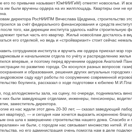
е его по привычке называют ЮжНИИГиМ) отметят новоселье. И все
та им были вручены ордера на их жилплощадь. Квартиры они не ку
ена.
овам директора РосНИИПМ Вячеслава Щедрина, строительство этог
троился за счёт федерального финансирования и средств институт
после того, как дирекции института удалось найти строительную ф
длежит третья часть его квартир. Жильё новосёлам досталось в в
аться его отделкой, но ведь и «стройвариант» стоит сейчас немалы
авить сотрудников института и вручить им ордера приехал мэр го
вдриковым и начальником отдела по учёту и распределению жиль
тился впервые, и поэтому перед вручением ордеров Анатолий Панф
истрации по развитию города. Он коснулся разных вопросов: гази
оохранения и образования, решения других актуальных городских 
андровском саду идут работы по сооружению современной игровой
тельство боулинга, рассказал о ходе подготовки к юбилею М.И.Пла
, под аплодисменты зала, на сцену, по очереди, поднимались вино
 них были заведующие отделами, инженеры, пенсионеры, водитель
етик, заместитель директора.
гие из нас ждали этот день 20-30 лет, — сказал заведующий лабо
ил квартиру), — и сегодня нам хочется выразить искреннюю благода
ым она шла к завершению строительства нашего дома. Спасибо 
ралами» не были, с городом нас связывает множество нитей. И хо
тельства, но его администрация очень помогла нам в деле подклю