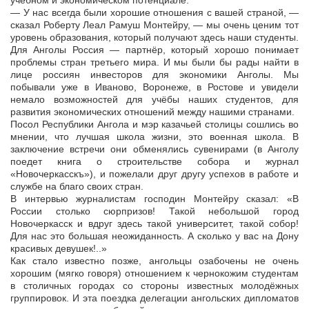
учебном и экономическом потенциале.
— У нас всегда были хорошие отношения с вашей страной, —
сказал Роберту Леал Рамуш Монтейру, — мы очень ценим тот
уровень образования, который получают здесь наши студенты.
Для Анголы Россия — партнёр, который хорошо понимает
проблемы стран третьего мира. И мы были бы рады найти в
лице россиян инвесторов для экономики Анголы. Мы
побывали уже в Иваново, Воронеже, в Ростове и увидели
немало возможностей для учёбы наших студентов, для
развития экономических отношений между нашими странами.
Посол Республики Ангола и мэр казачьей столицы сошлись во
мнении, что лучшая школа жизни, это военная школа. В
заключение встречи они обменялись сувенирами (в Анголу
поедет книга о строительстве собора и журнал
«Новочеркасскъ»), и пожелали друг другу успехов в работе и
службе на благо своих стран.
В интервью журналистам господин Монтейру сказал: «В
России столько сюрпризов! Такой небольшой город
Новочеркасск и вдруг здесь такой университет, такой собор!
Для нас это большая неожиданность. А сколько у вас на Дону
красивых девушек!..»
Как стало известно позже, ангольцы озабочены не очень
хорошим (мягко говоря) отношением к чернокожим студентам
в столичных городах со стороны известных молодёжных
группировок. И эта поездка делегации ангольских дипломатов