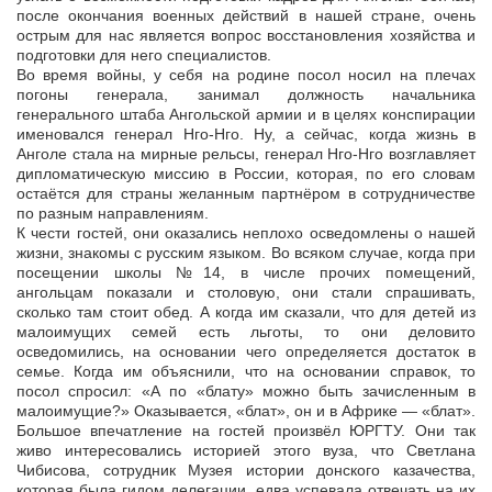
после окончания военных действий в нашей стране, очень
острым для нас является вопрос восстановления хозяйства и
подготовки для него специалистов.
Во время войны, у себя на родине посол носил на плечах
погоны генерала, занимал должность начальника
генерального штаба Ангольской армии и в целях конспирации
именовался генерал Нго-Нго. Ну, а сейчас, когда жизнь в
Анголе стала на мирные рельсы, генерал Нго-Нго возглавляет
дипломатическую миссию в России, которая, по его словам
остаётся для страны желанным партнёром в сотрудничестве
по разным направлениям.
К чести гостей, они оказались неплохо осведомлены о нашей
жизни, знакомы с русским языком. Во всяком случае, когда при
посещении школы №14, в числе прочих помещений,
ангольцам показали и столовую, они стали спрашивать,
сколько там стоит обед. А когда им сказали, что для детей из
малоимущих семей есть льготы, то они деловито
осведомились, на основании чего определяется достаток в
семье. Когда им объяснили, что на основании справок, то
посол спросил: «А по «блату» можно быть зачисленным в
малоимущие?» Оказывается, «блат», он и в Африке — «блат».
Большое впечатление на гостей произвёл ЮРГТУ. Они так
живо интересовались историей этого вуза, что Светлана
Чибисова, сотрудник Музея истории донского казачества,
которая была гидом делегации, едва успевала отвечать на их