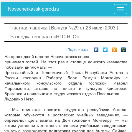
Novocherkassk-gorod.ru
Частная лавочка
|
Выпуск №29 от 23 июля 2003
|
Разведка генерала «НГО-НГО»
Поделиться
На прошедшей неделе Новочеркасск снова
принимал гостей. На этот раз в столице донского казачества
побывали дипломаты —
Чрезвычайный и Полномочный Посол Республики Ангола в
России господин Роберту Леал Рамуш Монтейру с
начальником консульского отдела госпожой Изабел
Феррамента, атташе по печати и культуре Криштовао
Браганса и начальником студенческого отдела Посольства
Лудовино Нето.
— Мы приехали посетить студентов республики Ангола,
которые обучаются в ростовских учебных заведениях, —
определил цель визита на Дон господин Монтейру, — мы
хотим установить контакты с вашими учебными заведениями,
узнать о возможности подготовки кадров для Анголы. Сейчас,