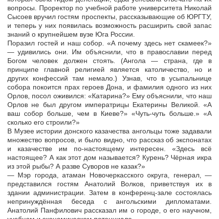
вопросы. Проректор по учебной работе университета Николай
Сысоев вручил гостям проспекты, рассказывающие об ЮРГТУ,
и теперь у них появилась возможность расширить свой запас
знаний о крупнейшем вузе Юга России.
Поразил гостей и наш собор. «А почему здесь нет скамеек?»
— удивились они. Им объяснили, что в православии перед
Богом человек должен стоять. (Ангола — страна, где в
принципе главной религией является католичество, но и
других конфессий там немало.) Узнав, что в усыпальнице
собора покоится прах героев Дона, и фамилия одного из них
Орлов, посол оживился: «Катарина?» Ему объяснили, что наш
Орлов не был другом императрицы Екатерины Великой. «А
ваш собор больше, чем в Киеве?» «Чуть-чуть больше.» «А
сколько его строили?»
В Музее истории донского казачества ангольцы тоже задавали
множество вопросов, и было видно, что рассказ об экспонатах
и казачестве им по-настоящему интересен. «Здесь всё
настоящее? А как этот дом называется? Курень? Чёрная икра
из этой рыбы? А разве Суворов не казак?»
— Мэр города, атаман Новочеркасского округа, генерал, —
представился гостям Анатолий Волков, приветствуя их в
здании администрации. Затем в конференц-зале состоялась
непринуждённая беседа с ангольскими дипломатами.
Анатолий Панфилович рассказал им о городе, о его научном,