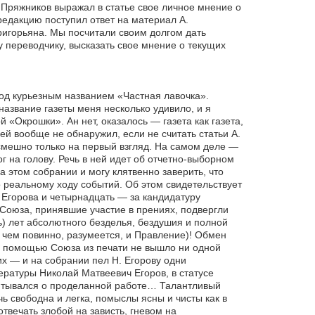
 Пряжников выражал в статье свое личное мнение о
 редакцию поступил ответ на материал А.
игорьяна. Мы посчитали своим долгом дать
 переводчику, высказать свое мнение о текущих
под курьезным названием «Частная лавочка».
название газеты меня несколько удивило, и я
 «Окрошки». Ан нет, оказалось — газета как газета,
й вообще не обнаружил, если не считать статьи А.
смешно только на первый взгляд. На самом деле —
г на голову. Речь в ней идет об отчетно-выборном
 этом собрании и могу клятвенно заверить, что
реальному ходу событий. Об этом свидетельствует
 Егорова и четырнадцать — за кандидатуру
Союза, принявшие участие в прениях, подвергли
ь) лет абсолютного безделья, бездушия и полной
 чем повинно, разумеется, и Правление)! Обмен
 с помощью Союза из печати не вышло ни одной
ших — и на собрании пел Н. Егорову одни
ературы Николай Матвеевич Егоров, в статусе
читывался о проделанной работе… Талантливый
ь свободна и легка, помыслы ясны и чисты как в
вечать злобой на зависть, гневом на