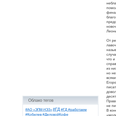
небла
помол
финал
благо
предс
новоч
Леони
От ре
лавоч
назыв
случа
что и
справ
из ни
но не
всяки
Егоро
писат
довол
десят
Облако тегов
Правл
не пи
#ГД
#АО «ЭПМ-НЭЗ»
#ГД #работаем
В кон
#ДеловойКофе
#Кобилев
«моло