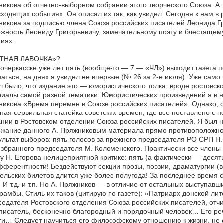
икова об отчетно-выборном собрании этого творческого Союза. А.
ходящих событиях. Он описал их так, как увидел. Сегодня к нам в
икова за подписью члена Союза российских писателей Леонида Гр
жность Леониду Григорьевичу, замечательному поэту и блестящему
иях.
ТНАЯ ЛАВОЧКА»?
очеркасске уже лет пять (вообще-то — 7 — «ЧЛ») выходит газета 
аться, на днях я увидел ее впервые (№ 26 за 2-е июля). Уже само 
 было, что издание это — юмористического толка, вроде ростовской
иалы самой разной тематики. Юмористических произведений я в не
икова «Время перемен в Союзе российских писателей». Однако, 
ная сервильная статейка советских времен, где все поставлено с но
нии в Ростовском отделении Союза российских писателей. Я был на
жание данного А. Пряжниковым материала прямо противоположно 
ультат выборов: пять голосов за прежнего председателя РО СРП Н.
збранного председателя М. Коломенского. Практически все члены 
у Н. Егорова нелицеприятной критике: пять (а фактически — десят
ферентности! Бездействуют секции прозы, поэзии, драматургии (в
ельских билетов длится уже более полугода! За последнее время
! И т.д. и т.п. Но А. Пряжников — в отличие от остальных выступав
амбы. Стиль их таков (цитирую по газете): «Патриарх донской лит
едателя Ростовского отделения Союза российских писателей, от
 писатель, бесконечно благородный и порядочный человек… Его реч
и… Следует научиться его философскому отношению к жизни, не от