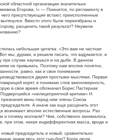
ской областной организации значительно
еевича Егорова..!» — Помнится, по регламенту в
чего присутствующие встают, преисполненные
е вытянулся. Вместо этого были переизбраны и
Егорову, расценить такой результат? Неужели
менованию?
стилась небольшая цитатка: «Это вам не частная
от мы, дураки, и решили писать, что вздумается, и
у при случае научишься и на дыбе. В данном
иям не привыкать. Поэтому нам вполне понятно,
занности, равно, как и свое понимание
 руководствовался двумя простыми мыслями. Первая
товарищей корят, я понимаю слов закономерность,
торую в свое время обозначил Борис Пастернак:
т. Подвергшийся «нелицеприятной критике» Н.
ве признания вины перед ним члены Союза
редседателя. А иначе как еще расценить этот
е возникают вполне естественные вопросы. Раз
рели и почему молчали? Чем, собственно занималось
се, при этом, некая индифферентная масса, вроде и
 новый председатель и новый, сравнительно
иначе зачем весь этот сыр-бор? Когда люди