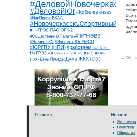
#ДеловойНовочеркасск
работ
#ДеловойЮг
сойдя
#Кобилев
#НЭВЗ
Все-т
#НацПроектБКАД
Писат
#НовочеркасскъСпортивный
админ
#НчГРЭС ПАО ОГК-2
числе
#ПК"НЭВЗ"
#ОбщественнаяПалата
#Эксперт Юг
#Эксперт Юг #МСП
#ЮРГПУ (НПИ)
#работаем
«ОГК-2» -
Нч ГРЭС
«ОГК-2» – НчГРЭС
«ЭНЕРГОПРОМ-
←
Обгоня
Дума
ЖКХ
НЭВЗ
День Победы
НЭЗ»
ТНТ
НчГРЭС
Победа
Собор
ТПП
благоустройство
ветераны
выборы
дети
дороги
казаки
коррупция
космос
парк
общественная палата
пожар
роща
спорт
художники
театр
транспорт
Реклама
Новости
Экономика
Политика
Общество