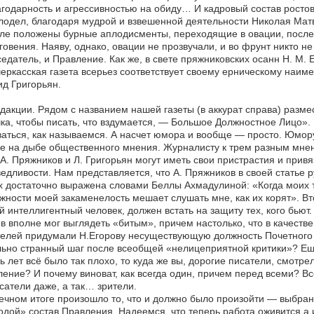
годарность и агрессивностью на обиду… И кадровый состав ростов
одел, благодаря мудрой и взвешенной деятельности Николая Матв
е положены бурные аплодисменты, переходящие в овации, после 
говения. Наяву, однако, овации не прозвучали, и во фрунт никто н
едатель, и Правление. Как же, в свете пряжниковских осанн Н. М. 
еркасская газета всерьез соответствует своему ерническому наи
д Григорьян.
дакции. Рядом с названием нашей газеты (в аккурат справа) разме
ка, чтобы писать, что вздумается, — Большое Должностное Лицо». В
аться, как называемся. А насчет юмора и вообще — просто. Юмор
е на дыбе общественного мнения. Журналисту к трем разным мнен
 А. Пряжников и Л. Григорьян могут иметь свои пристрастия и привя
едливости. Нам представляется, что А. Пряжников в своей статье
х достаточно выражена словами Беллы Ахмадулиной: «Когда моих 
жности моей закаменелость мешает слушать мне, как их корят». В
й интеллигентный человек, должен встать на защиту тех, кого бью
в вполне мог выглядеть «битым», причем настолько, что в качест
елей придумали Н.Егорову несуществующую должность Почетного п
ьно странный шаг после всеобщей «нелицеприятной критики»? Ещ
ь лет всё было так плохо, то куда же вы, дорогие писатели, смот
ение? И почему виноват, как всегда один, причем перед всеми? В
сатели даже, а так… зрители.
ечном итоге произошло то, что и должно было произойти — выбран
дой» состав Правления. Надеемся, что теперь работа оживится,а 