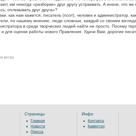
ают, им некогда «разборки» друг другу устраивать. А иначе, что же 
сь, оплевывать друг друга»?
аки, как нам кажется, писатель (поэт), человек и администратор, к
ели, по нашему мнению, люди сложные, каждый со своими взгляда
истратора в среде творческих людей найти не просто. Посему тер
 и для оценки работы нового Правления. Удачи Вам, дорогие писат
я ветер
Страницы
Инфо
Главная
Контакты
Новости
Камертон
Пресса