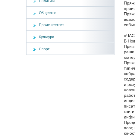
Политика
Пряжн
проис
Общество
Пряжн
возмо
событ
Происшествия
«ЧАС
Культура
В Нов
Призн
Спорт
решил
матер
Пряжн
типич
собра
содер
и рез
новои
работ
индиф
писат
книги
дифир
Предс
поэт,
юност