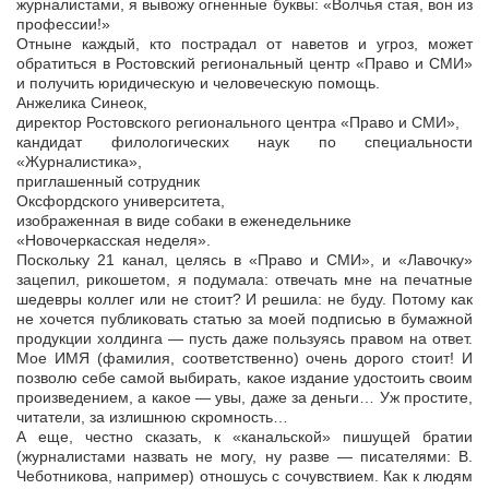
журналистами, я вывожу огненные буквы: «Волчья стая, вон из
профессии!»
Отныне каждый, кто пострадал от наветов и угроз, может
обратиться в Ростовский региональный центр «Право и СМИ»
и получить юридическую и человеческую помощь.
Анжелика Синеок,
директор Ростовского регионального центра «Право и СМИ»,
кандидат филологических наук по специальности
«Журналистика»,
приглашенный сотрудник
Оксфордского университета,
изображенная в виде собаки в еженедельнике
«Новочеркасская неделя».
Поскольку 21 канал, целясь в «Право и СМИ», и «Лавочку»
зацепил, рикошетом, я подумала: отвечать мне на печатные
шедевры коллег или не стоит? И решила: не буду. Потому как
не хочется публиковать статью за моей подписью в бумажной
продукции холдинга — пусть даже пользуясь правом на ответ.
Мое ИМЯ (фамилия, соответственно) очень дорого стоит! И
позволю себе самой выбирать, какое издание удостоить своим
произведением, а какое — увы, даже за деньги… Уж простите,
читатели, за излишнюю скромность…
А еще, честно сказать, к «канальской» пишущей братии
(журналистами назвать не могу, ну разве — писателями: В.
Чеботникова, например) отношусь с сочувствием. Как к людям