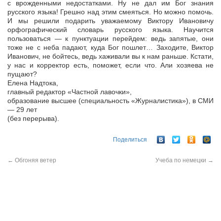
с врожденными недостатками. Ну не дал им Бог знания
русского языка! Грешно над этим смеяться. Но можно помочь.
И мы решили подарить уважаемому Виктору Ивановичу
орфографический словарь русского языка. Научится
пользоваться — к пунктуации перейдем: ведь запятые, они
тоже не с неба падают, куда Бог пошлет… Заходите, Виктор
Иванович, не бойтесь, ведь хаживали вы к нам раньше. Кстати,
у нас и корректор есть, поможет, если что. Али хозяева не
пущают?
Елена Надтока,
главный редактор «Частной лавочки»,
образование высшее (специальность «Журналистика»), в СМИ
— 29 лет
(без перерыва).
Поделиться
←
Обгоняя ветер
Учеба по немецки
→