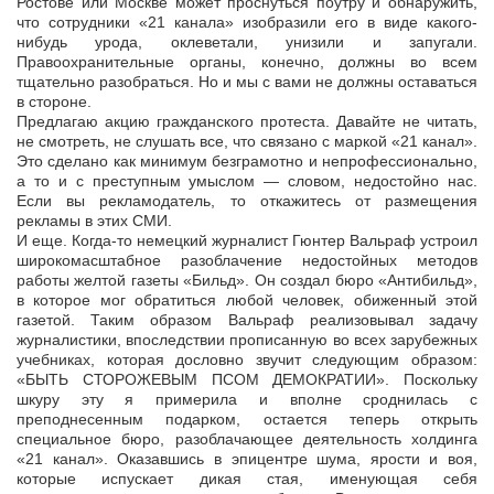
Ростове или Москве может проснуться поутру и обнаружить,
что сотрудники «21 канала» изобразили его в виде какого-
нибудь урода, оклеветали, унизили и запугали.
Правоохранительные органы, конечно, должны во всем
тщательно разобраться. Но и мы с вами не должны оставаться
в стороне.
Предлагаю акцию гражданского протеста. Давайте не читать,
не смотреть, не слушать все, что связано с маркой «21 канал».
Это сделано как минимум безграмотно и непрофессионально,
а то и с преступным умыслом — словом, недостойно нас.
Если вы рекламодатель, то откажитесь от размещения
рекламы в этих СМИ.
И еще. Когда-то немецкий журналист Гюнтер Вальраф устроил
широкомасштабное разоблачение недостойных методов
работы желтой газеты «Бильд». Он создал бюро «Антибильд»,
в которое мог обратиться любой человек, обиженный этой
газетой. Таким образом Вальраф реализовывал задачу
журналистики, впоследствии прописанную во всех зарубежных
учебниках, которая дословно звучит следующим образом:
«БЫТЬ СТОРОЖЕВЫМ ПСОМ ДЕМОКРАТИИ». Поскольку
шкуру эту я примерила и вполне сроднилась с
преподнесенным подарком, остается теперь открыть
специальное бюро, разоблачающее деятельность холдинга
«21 канал». Оказавшись в эпицентре шума, ярости и воя,
которые испускает дикая стая, именующая себя