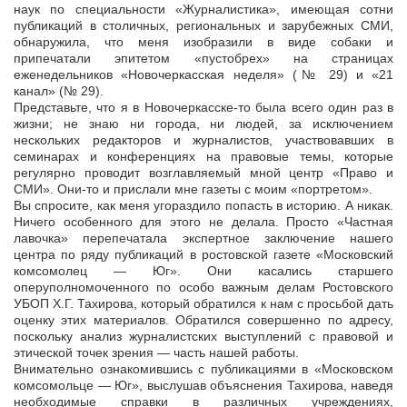
наук по специальности «Журналистика», имеющая сотни
публикаций в столичных, региональных и зарубежных СМИ,
обнаружила, что меня изобразили в виде собаки и
припечатали эпитетом «пустобрех» на страницах
еженедельников «Новочеркасская неделя» (№ 29) и «21
канал» (№ 29).
Представьте, что я в Новочеркасске-то была всего один раз в
жизни; не знаю ни города, ни людей, за исключением
нескольких редакторов и журналистов, участвовавших в
семинарах и конференциях на правовые темы, которые
регулярно проводит возглавляемый мной центр «Право и
СМИ». Они-то и прислали мне газеты с моим «портретом».
Вы спросите, как меня угораздило попасть в историю. А никак.
Ничего особенного для этого не делала. Просто «Частная
лавочка» перепечатала экспертное заключение нашего
центра по ряду публикаций в ростовской газете «Московский
комсомолец — Юг». Они касались старшего
оперуполномоченного по особо важным делам Ростовского
УБОП Х.Г. Тахирова, который обратился к нам с просьбой дать
оценку этих материалов. Обратился совершенно по адресу,
поскольку анализ журналистских выступлений с правовой и
этической точек зрения — часть нашей работы.
Внимательно ознакомившись с публикациями в «Московском
комсомольце — Юг», выслушав объяснения Тахирова, наведя
необходимые справки в различных учреждениях,