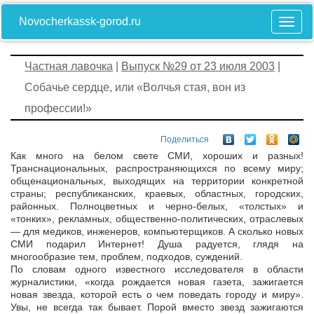
Novocherkassk-gorod.ru
Частная лавочка
|
Выпуск №29 от 23 июля 2003
|
Собачье сердце, или «Волчья стая, вон из
профессии!»
Поделиться
Как много на белом свете СМИ, хороших и разных!
Транснациональных, распространяющихся по всему миру;
общенациональных, выходящих на территории конкретной
страны; республиканских, краевых, областных, городских,
районных. Полноцветных и черно-белых, «толстых» и
«тонких», рекламных, общественно-политических, отраслевых
— для медиков, инженеров, компьютерщиков. А сколько новых
СМИ подарил Интернет! Душа радуется, глядя на
многообразие тем, проблем, подходов, суждений.
По словам одного известного исследователя в области
журналистики, «когда рождается новая газета, зажигается
новая звезда, которой есть о чем поведать городу и миру».
Увы, не всегда так бывает. Порой вместо звезд зажигаются