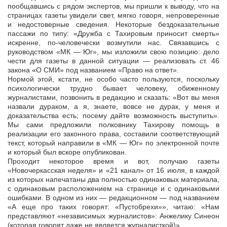
пообщавшись с рядом экспертов, мы пришли к выводу, что на
страницах газеты увидели свет, мягко говоря, непроверенные
и недостоверные сведения. Некоторые бездоказательные
пассажи по типу: «Дружба с Тахировым приносит смерть»
искренне, по-человечески возмутили нас. Связавшись с
руководством «МК — Юг», мы изложили свою позицию: дело
чести для газеты в данной ситуации — реализовать ст. 46
закона «О СМИ» под названием «Право на ответ».
Нормой этой, кстати, не особо часто пользуются, поскольку
психологически трудно бывает человеку, обиженному
журналистами, позвонить в редакцию и сказать: «Вот вы меня
назвали дураком, а я, знаете, вовсе не дурак, у меня и
доказательства есть; посему дайте возможность выступить».
Мы сами предложили полковнику Тахирову помощь в
реализации его законного права, составили соответствующий
текст, который направили в «МК — Юг» по электронной почте
и который был вскоре опубликован.
Проходит некоторое время и вот, получаю газеты
«Новочеркасская неделя» и «21 канал» от 16 июля, в каждой
из которых напечатаны два полностью одинаковых материала,
с одинаковым расположением на странице и с одинаковыми
ошибками. В одном из них — редакционном — под названием
«А еще про таких говорят: «Пустобрехи»», читаю: «Нам
представляют «независимых журналистов»: Анжелику Синеон
(которая говорят даже не является журналисткой)».