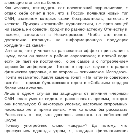
зловещие огоньки на болоте.
Как человек, пятнадцать лет посвятивший журналистике, я
отдаю себе отчет в том, что в России появился новый тип
СМИ, знаменем которых стали безграмотность, наглость и
клевета. Призрак «отвязной» журналистики, не признающей
ни закона, ни совести, бродит по разнесчастному Отечеству и,
похоже, загостился в Новочеркасске. Чтобы это понять,
достаточно взглянуть на информационную продукцию
холдинга «21 канал».
Известно, что у человека развивается эффект привыкания к
шуму, если он живет в районе аэровокзала; к плохой воде,
если он пьет ее постоянно. То же самое и с потреблением
«грязной» информации. Только в первых случаях страдает
физическое здоровье, а во втором — психическое. Исподволь.
Почти незаметно. Капля камень точит. «Не читайте советских
газет!» — призыв булгаковского героя в «Собачьем сердце»
более чем актуален.
Лишь в одном случае вы защищены от влияния «черных»
СМИ: если умеете видеть и распознавать приемы, которые
они используют. О некоторых уловках, настолько хитроумных,
насколько же и примитивных, мне хотелось бы рассказать.
Рассказать о том, что довелось испытать на собственной
шкуре.
Почему употребляю слово «шкура»? Да потому, что,
проснувшись однажды утром, я, кандидат филологических