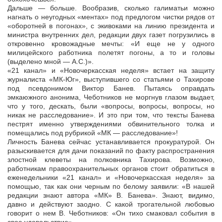
Дальше — больше. Вообразив, сколько галиматьи можно
нагнать о неугодных «ментах» под предлогом чистки рядов от
«оборотней в погонах», с экивоками на линию президента и
министра внутренних дел, редакции двух газет погрузились в
откровенно кровожадные мечты: «И еще не у одного
милицейского работника полетят погоны, а то и головы
(выделено мной — А.С.)».
«21 канал» и «Новочеркасская неделя» встает на защиту
журналиста «МК-Юг», выступившего со статьями о Тахирове
под псевдонимом Виктор Банев. Пытаясь оправдать
эмкаюжного анонима, Чеботников не моргнув глазом выдает,
что у того, дескать, были «вопросы, вопросы, вопросы, но
никак не расследование». И это при том, что тексты Банева
пестрят именно утверждениями обвинительного толка и
помещались под рубрикой «МК — расследование»!
Личность Банева сейчас устанавливается прокуратурой. Он
разыскивается для дачи показаний по факту распространения
злостной клеветы на полковника Тахирова. Возможно,
работникам правоохранительных органов стоит обратиться в
еженедельники «21 канал» и «Новочеркасская неделя» за
помощью, так как они черным по белому заявили: «В нашей
редакции знают автора «МК» В. Банева». Знают, видимо,
давно и действуют заодно. С какой трогательной любовью
говорит о нем В. Чеботников: «Он тихо смаковал события в