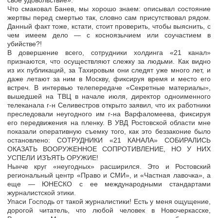
свое удовольствие».
Что смаковал Банев, мы хорошо знаем: описывал состояние
жертвы перед смертью так, словно сам присутствовал рядом.
Данный факт тоже, кстати, стоит проверить, чтобы выяснить, с
чем имеем дело — с косноязычием или соучастием в
убийстве?!
В довершение всего, сотрудники холдинга «21 канал»
признаются, что осуществляют слежку за людьми. Как видно
из их публикаций, за Тахировым они следят уже много лет, и
даже летают за ним в Москву, фиксируя время и место его
встреч. В интервью телепередаче «Секретные материалы»,
вышедшей на ТВЦ в начале июля, директор одноименного
телеканала г-н Селивестров открыто заявил, что их работники
преследовали неугодного им г-на Варфаломеева, фиксируя
его передвижения на пленку. В УВД Ростовской области мне
показали оперативную съемку того, как это беззаконие было
остановлено: СОТРУДНИКИ «21 КАНАЛА» СОБИРАЛИСЬ
ОКАЗАТЬ ВООРУЖЕННОЕ СОПРОТИВЛЕНИЕ, НО У НИХ
УСПЕЛИ ИЗЪЯТЬ ОРУЖИЕ!
Нынче круг «неугодных» расширился. Это и Ростовский
региональный центр «Право и СМИ», и «Частная лавочка», а
еще — ЮНЕСКО с ее международными стандартами
журналистской этики.
Упаси Господь от такой журналистики! Есть у меня ощущение,
дорогой читатель, что любой человек в Новочеркасске,