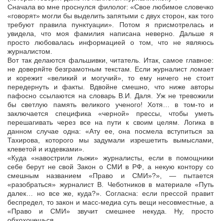
Сначала во мне проснулся филолог: «Свое любимое словечко
«говорят» могли бы выделить запятыми с двух сторон, как того
требуют правила пунктуации». Потом я присмотрелась и
увидела, что моя фамилия написана неверно. Дальше я
просто любовалась информацией о том, что не являюсь
журналистом.
Вот так делаются фальшивки, читатель. Итак, самое главное:
не доверяйте безграмотным текстам. Если журналист ломает
и корежит «великий и могучий», то ему ничего не стоит
передернуть и факты. Вдвойне смешно, что ниже авторы
пафосно ссылаются на словарь В.И. Даля. Уж не тревожили
бы светлую память великого ученого! Хотя… в том-то и
заключается специфика «черной» прессы, чтобы уметь
перешагивать через все на пути к своим целям. Логика в
данном случае одна: «Ату ее, она посмела вступиться за
Тахирова, которого мы задумали изрешетить вымыслами,
клеветой и издевками».
«Куда «навострили лыжи» журналисты, если в помощники
себе берут не свой Закон о СМИ в РФ, а некую контору со
смешным названием «Право и СМИ»?», — пытается
«разобраться» журналист В. Чеботников в материале «Путь
далек… но все же, куда?». Согласна: если прессой правит
беспредел, то закон и масс-медиа суть вещи несовместные, а
«Право и СМИ» звучит смешнее некуда. Ну, просто
обхохочешься.