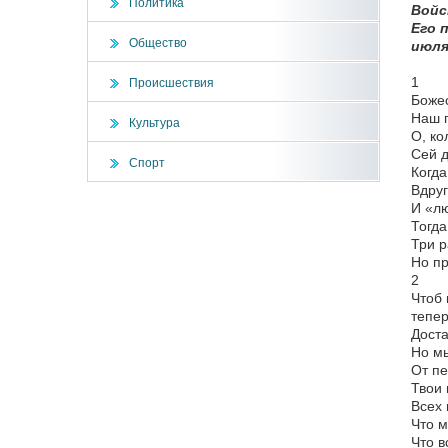
Политика
Войс
Его 
Общество
июля 
1
Происшествия
Боже
Наш г
Культура
О, ко
Сей д
Спорт
Когда
Вдруг
И «лю
Тогда
Три р
Но пр
2
Чтоб 
тепер
Доста
Но м
От пе
Твои
Всех 
Что м
Что в