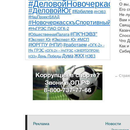
#ДеловойНовочеркасск
О вы,
#ДеловойЮг
Его с
#Кобилев
#НЭВЗ
Не лу
#НацПроектБКАД
Вам н
#НовочеркасскъСпортивный
Свящ
#НчГРЭС ПАО ОГК-2
Казач
#ПК"НЭВЗ"
#ОбщественнаяПалата
Спосо
#Эксперт Юг
#Эксперт Юг #МСП
Что Д
#ЮРГПУ (НПИ)
#работаем
«ОГК-2» -
Как и
Нч ГРЭС
«ОГК-2» – НчГРЭС
«ЭНЕРГОПРОМ-
Сибир
Дума
ЖКХ
НЭВЗ
День Победы
НЭЗ»
ТНТ
НчГРЭС
Победа
Собор
ТПП
благоустройство
ветераны
выборы
дети
дороги
казаки
коррупция
космос
←
Страхо
парк
общественная палата
пожар
роща
спорт
художники
театр
транспорт
Реклама
Новости