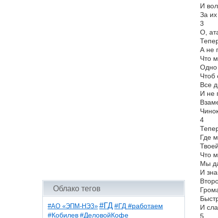
И во
За их
3
О, ат
Тепер
А не 
Что м
Одно 
Чтоб 
Все д
И не 
Взаме
Чинок
4
Тепер
Где м
Твое
Что м
Мы да
И зна
Второ
Облако тегов
Грома
Быстр
#ГД
#АО «ЭПМ-НЭЗ»
#ГД #работаем
И сла
#ДеловойКофе
#Кобилев
5