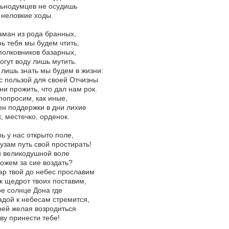
льнодумцев не осудишь
 неловкие ходы.
аман из рода бранных,
ь тебя мы будем чтить,
полковников базарных,
огут воду лишь мутить.
лишь знать мы будем в жизни:
с пользой для своей Отчизны
ни прожить, что дал нам рок.
попросим, как иные,
н поддержки в дни лихие
, местечко, орденок.
ь у нас открыто поле,
узам путь свой простирать!
й великодушной воле
ожем за сие воздать?
р твой до небес прославим
к щедрот твоих поставим,
е солнце Дона где
дой к небесам стремится,
ей желая возродиться
ву принести тебе!