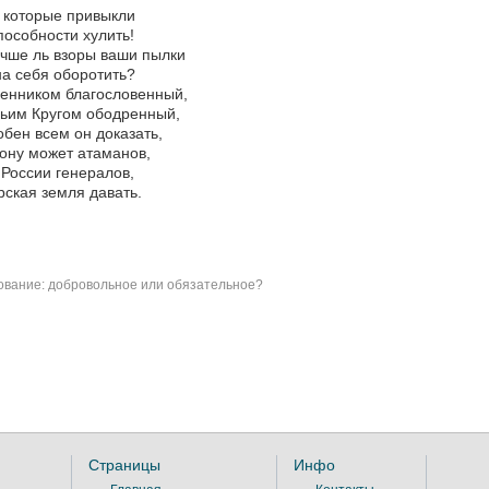
 которые привыкли
пособности хулить!
чше ль взоры ваши пылки
а себя оборотить?
енником благословенный,
ьим Кругом ободренный,
бен всем он доказать,
ону может атаманов,
 России генералов,
ская земля давать.
вание: добровольное или обязательное?
Страницы
Инфо