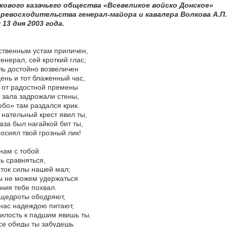
кового казачьего общества «Всевеликое войско Донское»
превосходительства генерал-майора и кавалера Волкова А.П.
13 дня 2003 года.
ственным устам приличен,
енерал, сей кроткий глас;
ль достойно возвеличен
ень и тот блаженный час,
 от радостной премены
 зала задрожали стены,
бо» там раздался крик.
 нательный крест явил ты,
аза был нагайкой бит ты,
осиял твой грозный лик!
нам с тобой
ь сравняться,
ток силы нашей мал;
ы не можем удержаться
ния тебе похвал.
 щедроты ободряют,
нас надеждою питают,
илость к падшим явишь ты.
се обиды ты забудешь