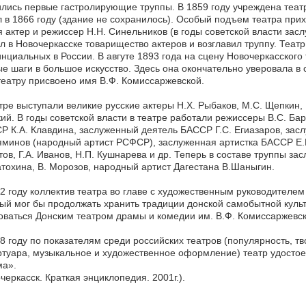
лись первые гастролирующие труппы. В 1859 году учреждена теа
 в 1866 году (здание не сохранилось). Особый подъем театра прихо
 актер и режиссер Н.Н. Синельников (в годы советской власти зас
л в Новочеркасске товарищество актеров и возглавил труппу. Театр
нциальных в России. В авгуте 1893 года на сцену Новочеркасског
е шаги в большое искусство. Здесь она окончательно уверовала в 
театру присвоено имя В.Ф. Комиссаржевской.
тре выступали великие русские актеры Н.Х. Рыбаков, М.С. Щепкин, 
ий. В годы советской власти в театре работали режиссеры В.С. Ба
 К.А. Клавдина, заслуженный деятель БАССР Г.С. Егиазаров, засл
минов (народный артист РСФСР), заслуженная артистка БАССР Е.Г
ов, Г.А. Иванов, Н.П. Кушнарева и др. Теперь в составе труппы зас
тохина, В. Морозов, народный артист Дагестана В.Шаныгин.
2 году коллектив театра во главе с художественным руководителе
ый мог бы продолжать хранить традиции донской самобытной культ
ваться Донским театром драмы и комедии им. В.Ф. Комиссаржевско
8 году по показателям среди российских театров (популярность, т
туара, музыкальное и художественное оформление) театр удосто
ма».
черкасск. Краткая энциклопедия. 2001г.).