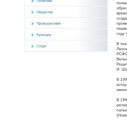
Политика
появи
обрел
Общество
время
созда
прови
Происшествия
первы
году 
Культура
В теа
Спорт
Ленск
РСФСР
Велья
Решет
И. Ша
В 199
котор
имено
В 199
репер
паль
(Ново