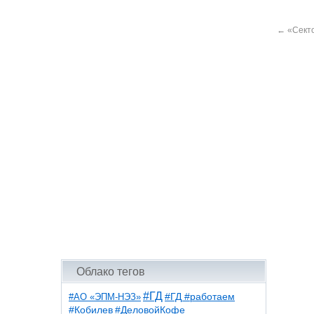
←
«Секто
Облако тегов
#ГД
#АО «ЭПМ-НЭЗ»
#ГД #работаем
#ДеловойКофе
#Кобилев