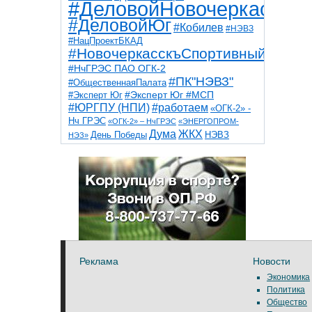
#ДеловойНовочеркасск
#ДеловойЮг
#Кобилев
#НЭВЗ
#НацПроектБКАД
#НовочеркасскъСпортивный
#НчГРЭС ПАО ОГК-2
#ПК"НЭВЗ"
#ОбщественнаяПалата
#Эксперт Юг
#Эксперт Юг #МСП
#ЮРГПУ (НПИ)
#работаем
«ОГК-2» -
Нч ГРЭС
«ОГК-2» – НчГРЭС
«ЭНЕРГОПРОМ-
Дума
ЖКХ
НЭВЗ
День Победы
НЭЗ»
ТНТ
НчГРЭС
Победа
Собор
ТПП
благоустройство
ветераны
выборы
дети
дороги
казаки
коррупция
космос
парк
общественная палата
пожар
роща
спорт
художники
театр
транспорт
Реклама
Новости
Экономика
Политика
Общество