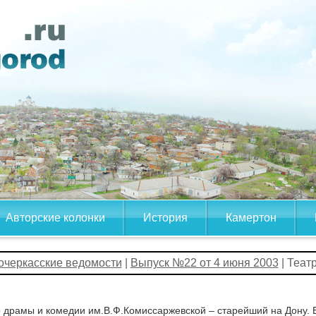
Авторские колонки
История
Камертон
очеркасские ведомости
|
Выпуск №22 от 4 июня 2003
| Теат
 драмы и комедии им.В.Ф.Комиссаржевской – старейший на Дону. Ег