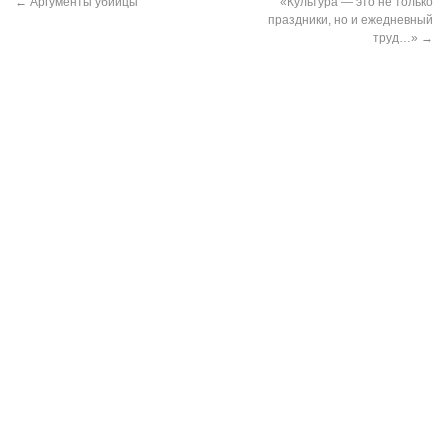
←
Аргументы убийцы
«Культура — это не только
праздники, но и ежедневный
труд…»
→