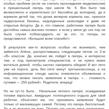
особых проблем (если не считать прохождения медкомиссии)
в пришкольный лагерь при школе № 6. Все было там
великолепно и изумительно (от бассейна до зоопарка), да и
кормили детей так, что дочка вечером кормила нас, принося
надкусанные бананы, недоеденные шоколадки и даже не
открытые йогурты. Да и, что главное, работники лагеря были
достойны самых высоких похвал, и если у меня до сих пор не
было случая поблагодарить их за это, то теперь он
представился: «Большое всем спасибо!»
В результате как-то вопросов особых не возникало, чем
займется Алёна, распростившись следующим летом со 2-м
«В» классом. Да, конечно же, пойдет в лагерь: и интересно
там, и под присмотром специалистов, и не нужно маме
мотаться домой, чтобы наспех накормить обедом! И вот лето
уже на пороге, дочь без пяти минут третьеклассница, а на
информационном стенде школы появляется объявление о
том, что можно писать заявление в лагерь: «… стоимость
путевки — 250 рублей». Родители, вперед!
Но не тут-то было… Начальник летнего лагеря, осаждаемая
топами взрослых, жаждущих полноценного отдыха для свой
ребятни, объясняет им, что принимать заявления будет
только от малоимущих семей. Потому что лагерь бесплатный.
Да и то возьмут не всех. Потому что число мест ограничено.