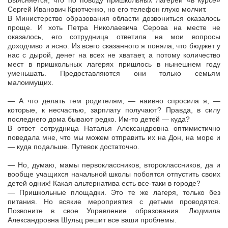
Выясняется, что по поводу пришкольных лагерей «в курсе»
Сергей Иванович Крютченко, но его телефон глухо молчит.
В Министерство образования области дозвониться оказалось
проще. И хоть Петра Николаевича Серова на месте не
оказалось, его сотрудница ответила на мои вопросы
доходчиво и ясно. Из всего сказанного я поняла, что бюджет у
нас с дырой, денег на всех не хватает, а потому количество
мест в пришкольных лагерях пришлось в нынешнем году
уменьшать. Предоставляются они только семьям
малоимущих.
— А что делать тем родителям, — наивно спросила я, —
которые, к несчастью, зарплату получают? Правда, в силу
последнего дома бывают редко. Им-то детей — куда?
В ответ сотрудница Наталья Александровна оптимистично
поведала мне, что мы можем отправить их на Дон, на море и
— куда подальше. Путевок достаточно.
— Но, думаю, мамы первоклассников, второклассников, да и
вообще учащихся начальной школы побоятся отпустить своих
детей одних! Какая альтернатива есть все-таки в городе?
— Пришкольные площадки. Это те же лагеря, только без
питания. Но всякие мероприятия с детьми проводятся.
Позвоните в свое Управление образования. Людмила
Александровна Шульц решит все ваши проблемы.