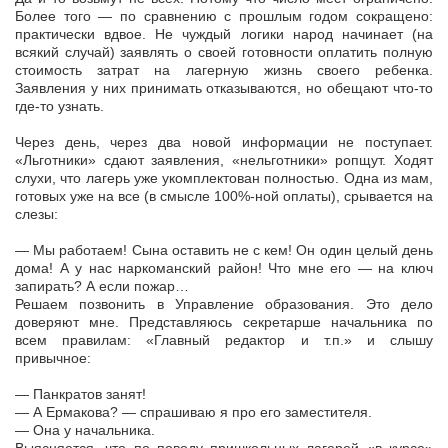
Более того — по сравнению с прошлым годом сокращено:
практически вдвое. Не чуждый логики народ начинает (на
всякий случай) заявлять о своей готовности оплатить полную
стоимость затрат на лагерную жизнь своего ребенка.
Заявления у них принимать отказываются, но обещают что-то
где-то узнать.
Через день, через два новой информации не поступает.
«Льготники» сдают заявления, «нельготники» ропщут. Ходят
слухи, что лагерь уже укомплектован полностью. Одна из мам,
готовых уже на все (в смысле 100%-ной оплаты), срывается на
слезы:
— Мы работаем! Сына оставить не с кем! Он один целый день
дома! А у нас наркоманский район! Что мне его — на ключ
запирать? А если пожар…
Решаем позвонить в Управление образования. Это дело
доверяют мне. Представляюсь секретарше начальника по
всем правилам: «Главный редактор и т.п.» и слышу
привычное:
— Панкратов занят!
— А Ермакова? — спрашиваю я про его заместителя.
— Она у начальника.