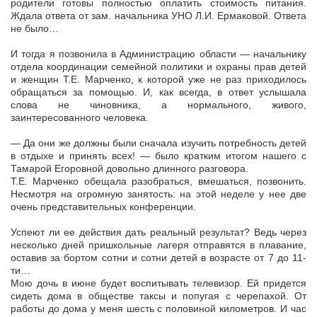
родители готовы полностью оплатить стоимость питания.
Ждала ответа от зам. начальника УНО Л.И. Ермаковой. Ответа
не было…
И тогда я позвонила в Администрацию области — начальнику
отдела координации семейной политики и охраны прав детей
и женщин Т.Е. Марченко, к которой уже не раз приходилось
обращаться за помощью. И, как всегда, в ответ услышала
слова не чиновника, а нормального, живого,
заинтересованного человека.
— Да они же должны были сначала изучить потребность детей
в отдыхе и принять всех! — было кратким итогом нашего с
Тамарой Егоровной довольно длинного разговора.
Т.Е. Марченко обещала разобраться, вмешаться, позвонить.
Несмотря на огромную занятость: на этой неделе у нее две
очень представительных конференции.
Успеют ли ее действия дать реальный результат? Ведь через
несколько дней пришкольные лагеря отправятся в плавание,
оставив за бортом сотни и сотни детей в возрасте от 7 до 11-
ти…
Мою дочь в июне будет воспитывать телевизор. Ей придется
сидеть дома в обществе таксы и попугая с черепахой. От
работы до дома у меня шесть с половиной километров. И час