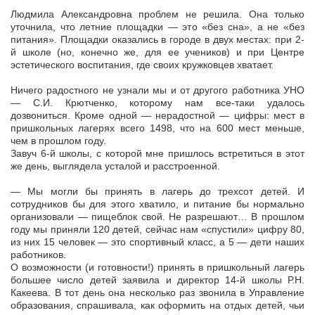
Людмила Александровна проблем не решила. Она только
уточнила, что летние площадки — это «без сна», а не «без
питания». Площадки оказались в городе в двух местах: при 2-
й школе (но, конечно же, для ее учеников) и при Центре
эстетического воспитания, где своих кружковцев хватает.
Ничего радостного не узнали мы и от другого работника УНО
— С.И. Крютченко, которому нам все-таки удалось
дозвониться. Кроме одной — нерадостной — цифры: мест в
пришкольных лагерях всего 1498, что на 600 мест меньше,
чем в прошлом году.
Завуч 6-й школы, с которой мне пришлось встретиться в этот
же день, выглядела усталой и расстроенной.
— Мы могли бы принять в лагерь до трехсот детей. И
сотрудников бы для этого хватило, и питание бы нормально
организовали — пищеблок свой. Не разрешают… В прошлом
году мы приняли 120 детей, сейчас нам «спустили» цифру 80,
из них 15 человек — это спортивный класс, а 5 — дети наших
работников.
О возможности (и готовности!) принять в пришкольный лагерь
большее число детей заявила и директор 14-й школы Р.Н.
Какеева. В тот день она несколько раз звонила в Управление
образования, спрашивала, как оформить на отдых детей, чьи