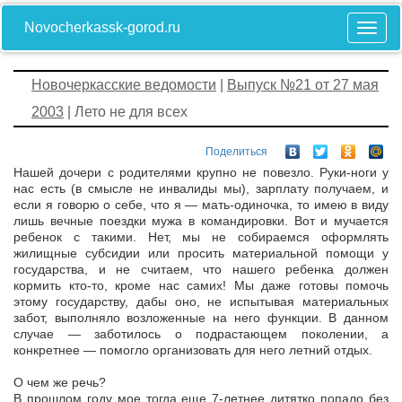
Novocherkassk-gorod.ru
Новочеркасские ведомости
|
Выпуск №21 от 27 мая
2003
| Лето не для всех
Поделиться
Нашей дочери с родителями крупно не повезло. Руки-ноги у
нас есть (в смысле не инвалиды мы), зарплату получаем, и
если я говорю о себе, что я — мать-одиночка, то имею в виду
лишь вечные поездки мужа в командировки. Вот и мучается
ребенок с такими. Нет, мы не собираемся оформлять
жилищные субсидии или просить материальной помощи у
государства, и не считаем, что нашего ребенка должен
кормить кто-то, кроме нас самих! Мы даже готовы помочь
этому государству, дабы оно, не испытывая материальных
забот, выполняло возложенные на него функции. В данном
случае — заботилось о подрастающем поколении, а
конкретнее — помогло организовать для него летний отдых.
О чем же речь?
В прошлом году мое тогда еще 7-летнее дитятко попало без