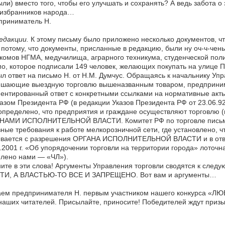
ли) вместо того, чтобы его улучшать и сохранять? А ведь забота 
 избранников народа…
приниматель Н.
едакции.
К этому письму было приложено несколько документов, чт
 потому, что документы, присланные в редакцию, были ну оч-ч-чен
омов НГМА, медучилища, аграрного техникума, студенческой пол
о, которое подписали 149 человек, желающих покупать на улице П
ыл ответ на письмо Н. от Н.М. Думчус. Обращаясь к начальнику Уп
шающие выездную торговлю вышеназванным товаром, предпринимат
ентированный ответ с конкретными ссылками на нормативные акты.
зом Президента РФ (в редакции Указов Президента РФ от 23.06.92 г.
определено, что предприятия и граждане осуществляют торговлю (в т
НАМИ ИСПОЛНИТЕЛЬНОЙ ВЛАСТИ. Комитет РФ по торговле письмом 
ные требования к работе мелкорозничной сети, где установлено, 
ывается с разрешения ОРГАНА ИСПОЛНИТЕЛЬНОЙ ВЛАСТИ и в отв
.2001 г. «Об упорядочении торговли на территории города» лоточ
елено нами — «ЧЛ»).
ните в эти слова! Аргументы Управления торговли сводятся к 
ТИ, А ВЛАСТЬЮ-ТО ВСЕ И ЗАПРЕЩЕНО. Вот вам и аргументы…
аем предпринимателя Н. первым участником нашего конкурса «
наших читателей. Присылайте, приносите! Победителей ждут призы