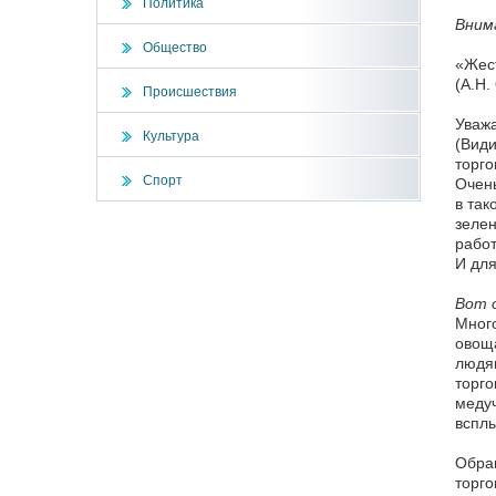
Политика
Внима
Общество
«Жест
(А.Н.
Происшествия
Уважа
Культура
(Види
торго
Спорт
Очень
в так
зелен
работ
И для
Вот о
Много
овоща
людям
торго
меду
всплы
Обращ
торго