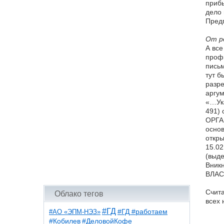
прибы
дело
Пред
От р
А все
профк
письм
тут б
разре
аргум
«…Ука
491) 
ОРГА
основ
откр
15.02
(выд
Вник
ВЛАС
Счит
Облако тегов
всех 
#ГД
#АО «ЭПМ-НЭЗ»
#ГД #работаем
#ДеловойКофе
#Кобилев