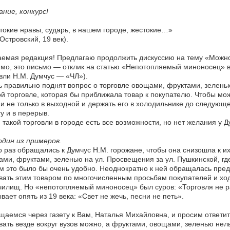
ние, конкурс!
окие нравы, сударь, в нашем городе, жестокие…»
 Островский, 19 век).
емая редакция! Предлагаю продолжить дискуссию на тему «Можно
мо, это письмо — отклик на статью «Непотопляемый миноносец» в 
вли Н.М. Думчус — «ЧЛ»).
 правильно поднят вопрос о торговле овощами, фруктами, зелень
ой торговле, которая бы приближала товар к покупателю. Чтобы мож
и не только в выходной и держать его в холодильнике до следующег
у и в перерыв.
 такой торговли в городе есть все возможности, но нет желания у Д
дин из примеров.
 раз обращались к Думчус Н.М. горожане, чтобы она снизошла к и
ми, фруктами, зеленью на ул. Просвещения за ул. Пушкинской, где
 это было бы очень удобно. Неоднократно к ней обращалась пред
вать этим товаром по многочисленным просьбам покупателей и хо
чилищ. Но «непотопляемый миноносец» был суров: «Торговля не
вает опять из 19 века: «Свет не жечь, песни не петь».
аемся через газету к Вам, Наталья Михайловна, и просим ответит
вать везде вокруг вузов можно, а фруктами, овощами, зеленью не