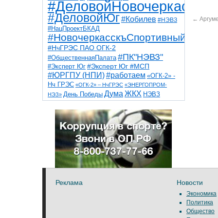
#ДеловойНовочеркасск
#ДеловойЮг
#Кобилев
←
Аргум
#НЭВЗ
#НацПроектБКАД
#НовочеркасскъСпортивный
#НчГРЭС ПАО ОГК-2
#ПК"НЭВЗ"
#ОбщественнаяПалата
#Эксперт Юг
#Эксперт Юг #МСП
#ЮРГПУ (НПИ)
#работаем
«ОГК-2» -
Нч ГРЭС
«ОГК-2» – НчГРЭС
«ЭНЕРГОПРОМ-
Дума
ЖКХ
НЭВЗ
День Победы
НЭЗ»
ТНТ
НчГРЭС
Победа
Собор
ТПП
благоустройство
ветераны
выборы
дети
дороги
казаки
коррупция
космос
парк
общественная палата
пожар
роща
спорт
художники
театр
транспорт
Реклама
Новости
Экономика
Политика
Общество