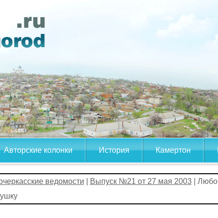
Авторские колонки
История
Камертон
очеркасские ведомости
|
Выпуск №21 от 27 мая 2003
| Любо
рушку