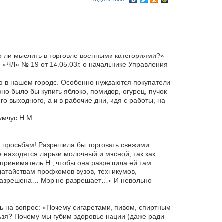
 ли мыслить в торговле военными категориями?»
«ЧЛ» № 19 от 14.05.03г. о начальнике Управления
ю в нашем городе. Особенно нуждаются покупатели
но было бы купить яблоко, помидор, огурец, пучок
о выходного, а и в рабочие дни, идя с работы, на
умчус Н.М.
х просьбам! Разрешила бы торговать свежими
 находятся ларьки молочный и мясной, так как
приниматель Н., чтобы она разрешила ей там
датайствам профкомов вузов, техникумов,
 разрешена… Мэр не разрешает…» И невольно
ь на вопрос: «Почему сигаретами, пивом, спиртным
льзя? Почему мы губим здоровье нации (даже ради