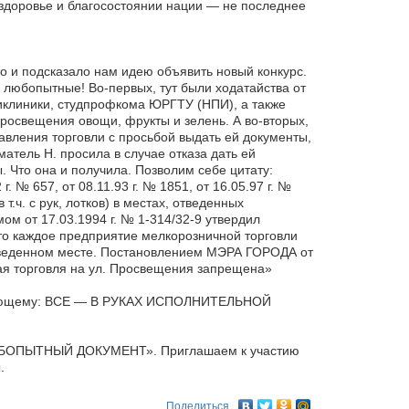
о здоровье и благосостоянии нации — не последнее
о и подсказало нам идею объявить новый конкурс.
ь любопытные! Во-первых, тут были ходатайства от
иклиники, студпрофкома ЮРГТУ (НПИ), а также
росвещения овощи, фрукты и зелень. А во-вторых,
равления торговли с просьбой выдать ей документы,
ель Н. просила в случае отказа дать ей
 Что она и получила. Позволим себе цитату:
 № 657, от 08.11.93 г. № 1851, от 16.05.97 г. №
.ч. с рук, лотков) в местах, отведенных
от 17.03.1994 г. № 1-314/32-9 утвердил
что каждое предприятие мелкорозничной торговли
еденном месте. Постановлением МЭРА ГОРОДА от
ная торговля на ул. Просвещения запрещена»
следующему: ВСЕ — В РУКАХ ИСПОЛНИТЕЛЬНОЙ
ЛЮБОПЫТНЫЙ ДОКУМЕНТ». Приглашаем к участию
.
Поделиться