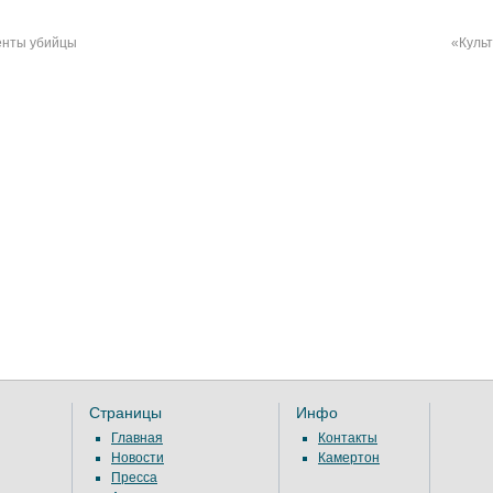
енты убийцы
«Культ
Страницы
Инфо
Главная
Контакты
Новости
Камертон
Пресса