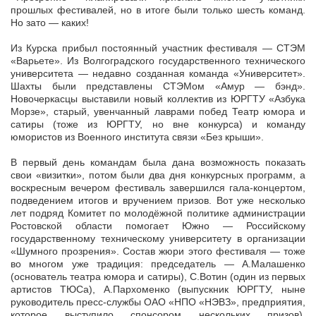
прошлых фестивалей, но в итоге были только шесть команд.
Но зато — каких!
Из Курска прибыл постоянный участник фестиваля — СТЭМ
«Варьете». Из Волгоградского государственного технического
университета — недавно созданная команда «Университет».
Шахты были представлены СТЭМом «Амур — бэнд».
Новочеркасцы выставили новый коллектив из ЮРГТУ «Азбука
Морзе», старый, увенчанный лаврами побед Театр юмора и
сатиры (тоже из ЮРГТУ, но вне конкурса) и команду
юмористов из Военного института связи «Без крыши».
В первый день командам была дана возможность показать
свои «визитки», потом были два дня конкурсных программ, а
воскресным вечером фестиваль завершился гала-концертом,
подведением итогов и вручением призов. Вот уже несколько
лет подряд Комитет по молодёжной политике администрации
Ростовской области помогает Южно — Российскому
государственному техническому университету в организации
«Шумного прозрения». Состав жюри этого фестиваля — тоже
во многом уже традиция: председатель — А.Малашенко
(основатель театра юмора и сатиры), С.Вотин (один из первых
артистов ТЮСа), А.Пархоменко (выпускник ЮРГТУ, ныне
руководитель пресс-службы ОАО «НПО «НЭВЗ», предприятия,
которое выступило спонсором нескольких призов),