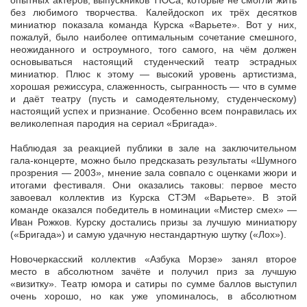
опытных актёров, выпускников ТЮСа, которые не смогли жить
без любимого творчества. Калейдоскоп их трёх десятков
миниатюр показала команда Курска «Варьете». Вот у них,
пожалуй, было наиболее оптимальным сочетание смешного,
неожиданного и остроумного, того самого, на чём должен
основываться настоящий студенческий театр эстрадных
миниатюр. Плюс к этому — высокий уровень артистизма,
хорошая режиссура, слаженность, сыгранность — что в сумме
и даёт театру (пусть и самодеятельному, студенческому)
настоящий успех и признание. Особенно всем понравилась их
великолепная пародия на сериал «Бригада».
Наблюдая за реакцией публики в зале на заключительном
гала-концерте, можно было предсказать результаты «Шумного
прозрения — 2003», мнение зала совпало с оценками жюри и
итогами фестиваля. Они оказались таковы: первое место
завоевал коллектив из Курска СТЭМ «Варьете». В этой
команде оказался победитель в номинации «Мистер смех» —
Иван Рожков. Курску достались призы за лучшую миниатюру
(«Бригада») и самую удачную нестандартную шутку («Лох»).
Новочеркасский коллектив «Азбука Морзе» занял второе
место в абсолютном зачёте и получил приз за лучшую
«визитку». Театр юмора и сатиры по сумме баллов выступил
очень хорошо, но как уже упоминалось, в абсолютном