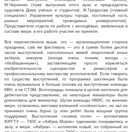
М.Черненко (тоже выпускник этого вуза и председатель
худсовета Дома учёных и студентов), Ж.Гридасова (главный
специалист Управления культуры города, постоянный гость
разных мероприятий, проводимых университетом).
Представители отдела по работе с молодёжью, заявленные в
составе жюри, в его работе участия не приняли.
Всё перечисленное выше, это — организационная сторона
праздника, сам же фестиваль — это в сумме более десяти
часов выступлений, наполненных живой энергетикой юных
актёров, юмором (иногда очень тонким, иногда —
«безбашенным»), заставляющим просто изумляться
изобретательности сценаристов и режиссёров и
профессиональному мастерству исполнителей. Если говорить
по существу выступлений, то программа шахтинцев была
очень музыкальна и больше похожа на выступление команды
КВН, а не СТЭМ. Волгоградцы показали в целом неплохое для
дебютантов представление, но некоторые миниатюры были
длинноваты для миниатюр. Шутки команды НВИС, по мнению
жюри, отличались местами излишней «солёностью», но зал их
принимал очень бурно (у этих ребят была мощная группа
поддержки). Выступления «хозяев поля» — коллективов
ЮРГТУ — ТЮС и «Азбука Морзе» одинаково понравились и
залу, и жюри. «Азбука» — коллектив новый, но собранный из