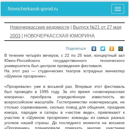
Novocherkassk-gorod.ru
Новочеркасские ведомости
|
Выпуск №21 от 27 мая
2003
| НОВОЧЕРКАССКАЯ ЮМОРИНА
Поделиться
В течение четырёх вечеров, с 22 по 25 мая, концертный зал
Южно-Российского государственного технического
университета был центром проведения фестиваля.
На этот раз — студенческих театров эстрадных миниатюр
«Шумное прозрение».
«Прозревали» уже в восьмой раз. Впервые этот фестиваль
был проведён в 1995 году. За это время «новочеркасская
юморина» приобрела определённую известность во
всероссийском масштабе. Гостеприимство новочеркасцев, не
столько соревнование, сколько повод для общения, праздник
юмора, пародии и сатиры в «чистом виде», привлекают к
участию в «Шумном прозрении» команды из самых разных
уголков нашей страны. До последнего момента на восьмое
«Прозрение» планировали приехать многие участники