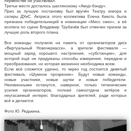
первенстве не участвовал.
Третье место досталось шахтинскому «Амур-бэнду».
Приз за лучшую постановку был вручён Театру юмора и
сатиры ДУиС. Актриса этого коллектива Елена Кикоть была
признана победительницей в номинации «Мисс смех», а её
коллега по сцене Владимир Трубачёв был отмечен призом за
лучшую роль второго плана.
Все команды получили на память от организаторов диск
«Виртуальный Новочеркасск», а зрители фестиваля —
мощный заряд хорошего настроения, «субстанции», для
которой ещё не придуманы способы измерения, передачи и
преобразования, но которая жизненно необходима всем.
Если всё сложится удачно, то через год состоится девятый
фестиваль «Шумное прозрение». Будут новые команды,
новые участники, новые шутки и новые победители.
Неизменными останутся, наверное, только титанические
усилия организаторов, полная самоотдача актёров и
неугасаемый интерес благодарных зрителей, ради которых
всё и делается.
Фото Ю. Редькина.