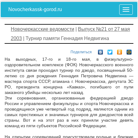
Novocherkassk-gorod.ru
Новочеркасские ведомости
|
Выпуск №21 от 27 мая
2003
| Турнир памяти Геннадия Недвигина
Поделиться
На выходных, 17-го и 18-го мая, в физкультурно-
оздоровительном комплексе (ФОК) Новочеркасского военного
института связи проходил турнир по дзюдо, посвященный 50-
летию со дня рождения Геннадия Петровича Недвигина —
мастера спорта СССР, атамана г. Новочеркасска, депутата ЗС
РО, президента концерна «Кавказ», погибшего от пули
заказного убийцы несколько лет назад.
Эти соревнования, организованные федерацией дзюдо
России и управлением физкультуры и спорта Новочеркасска и
проводящиеся уже четвертый год подряд, являются одним из
самых престижных и значимых турниров для дзюдоистов всей
страны. Вот и на этот раз в них приняли участие девять
команд из пяти субъектов Российской Федерации.
На открытии соревнований присутствовали родные и близкие