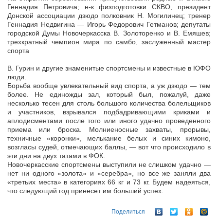
Геннадия Петровича; н-к физподготовки СКВО, президент
Донской ассоциации дзюдо полковник Н. Могилинец; тренер
Геннадия Недвигина — Игорь Федорович Гетманов; депутаты
городской Думы Новочеркасска В. Золоторенко и В. Емяшев;
трехкратный чемпион мира по самбо, заслуженный мастер
спорта
В. Гурин и другие знаменитые спортсмены и известные в ЮФО
люди.
Борьба вообще увлекательный вид спорта, а уж дзюдо — тем
более. Не единожды зал, который был, пожалуй, даже
несколько тесен для столь большого количества болельщиков
и участников, взрывался подбадривающими криками и
аплодисментами после того или иного удачно проведенного
приема или броска. Молниеносные захваты, прорывы,
техничные «коронки», мелькание белых и синих кимоно,
возгласы судей, отмечающих баллы, — вот что происходило в
эти дни на двух татами в ФОК.
Новочеркасские спортсмены выступили не слишком удачно —
нет ни одного «золота» и «серебра», но все же заняли два
«третьих места» в категориях 66 кг и 73 кг. Будем надеяться,
что следующий год принесет им больший успех.
Поделиться