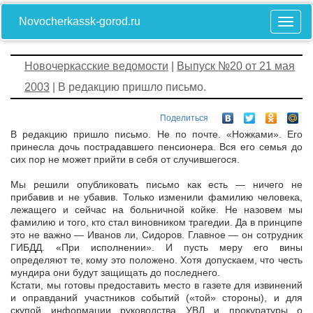
Novocherkassk-gorod.ru
Новочеркасские ведомости
|
Выпуск №20 от 21 мая
2003
| В редакцию пришло письмо.
Поделиться
В редакцию пришло письмо. Не по почте. «Ножками». Его
принесла дочь пострадавшего пенсионера. Вся его семья до
сих пор не может прийти в себя от случившегося.
Мы решили опубликовать письмо как есть — ничего не
прибавив и не убавив. Только изменили фамилию человека,
лежащего и сейчас на больничной койке. Не назовем мы
фамилию и того, кто стал виновником трагедии. Да в принципе
это не важно — Иванов ли, Сидоров. Главное — он сотрудник
ГИБДД. «При исполнении». И пусть меру его вины
определяют те, кому это положено. Хотя допускаем, что честь
мундира они будут защищать до последнего.
Кстати, мы готовы предоставить место в газете для извинений
и оправданий участников событий («той» стороны), и для
скупой информации руководства УВД и прокуратуры о