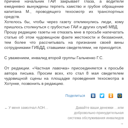
причине начальник ГАИ закрывает глаза, а водители
ежедневно вынуждены терпеть хамство и грубое обращение
капитана М., проводящего техосмотр их транспортных
средств.
Хотелось бы, чтобы через газету откликнулись люди, кому
пришлось столкнуться с грубостью ГАИ и других служб МВД.
Прошу редакцию газеты не отказать мне в просьбе напечатать
статью об этом чудовищном факте жестокости и беззакония,
тем более что рассчитывать на признание своей вины
сотрудниками ГИБДД, ставшими свидетелями, не приходится.
С уважением, инвалид второй группы Гальченко Г.С.
От редакции. «Частная лавочка» присоединяется к просьбе
автора письма. Просим всех, кто стал 8 мая свидетелем
чудовищной сцены на площадке проведения техосмотра в
Хотунке, позвонить в редакцию.
Поделиться
←
У меня замолчал АОН…
Давайте ваши денежки …или
добровольно-принудительная
система обслуживания инвалидов
→