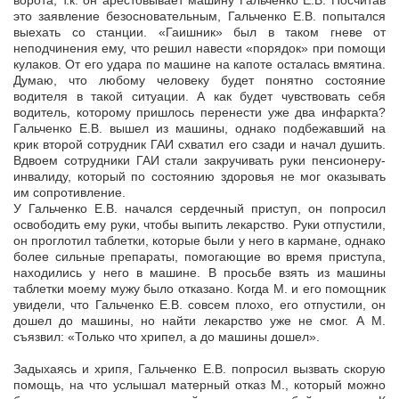
ворота, т.к. он арестовывает машину Гальченко Е.В. Посчитав
это заявление безосновательным, Гальченко Е.В. попытался
выехать со станции. «Гаишник» был в таком гневе от
неподчинения ему, что решил навести «порядок» при помощи
кулаков. От его удара по машине на капоте осталась вмятина.
Думаю, что любому человеку будет понятно состояние
водителя в такой ситуации. А как будет чувствовать себя
водитель, которому пришлось перенести уже два инфаркта?
Гальченко Е.В. вышел из машины, однако подбежавший на
крик второй сотрудник ГАИ схватил его сзади и начал душить.
Вдвоем сотрудники ГАИ стали закручивать руки пенсионеру-
инвалиду, который по состоянию здоровья не мог оказывать
им сопротивление.
У Гальченко Е.В. начался сердечный приступ, он попросил
освободить ему руки, чтобы выпить лекарство. Руки отпустили,
он проглотил таблетки, которые были у него в кармане, однако
более сильные препараты, помогающие во время приступа,
находились у него в машине. В просьбе взять из машины
таблетки моему мужу было отказано. Когда М. и его помощник
увидели, что Гальченко Е.В. совсем плохо, его отпустили, он
дошел до машины, но найти лекарство уже не смог. А М.
съязвил: «Только что хрипел, а до машины дошел».
Задыхаясь и хрипя, Гальченко Е.В. попросил вызвать скорую
помощь, на что услышал матерный отказ М., который можно