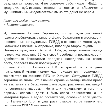
результатах проверки. И не советуем работникам ГИБДД, по
традиции, публиковать ответы на статьи в «Лавочке» в
муниципальных «Ведомостях»: мы за это денег не берем.
Главному редактору газеты
«Частная лавочка»
Я, Гальченко Галина Сергеевна, прошу редакцию вашей
газеты опубликовать статью о факте беззакония и жестокости,
проявленных сотрудниками ГИБДД в отношении моего мужа,
Гальченко Евгения Викторовича, инвалида второй группы.
Накануне праздника Великой Победы, когда жители города
готовились отметить 58 лет своей свободы и независимости,
«доблестные блюстители порядка» находились на своем
посту, оберегая покой новочеркасцев.
8 мая 2003 г. Гальченко Е.В. в третий за этот день
назначенный «гаишниками» час приехал для прохождения
техосмотра на станцию ПТО на Хотунке. Сотрудники ГИБДД
вероятно не знали, что в нашей стране инвалиды имеют право
не выстаивать в бесконечных очередях различных инстанций
по состоянию здоровья. Не знали «гаишники» и того, что
первыми словами должны быть слова приветствия, а не
матерная брань в адрес посетителей, особенно если учесть,
что Гальченко Е.В. в два раза старше встретившего его
сотрудника ГИБДД капитана М.