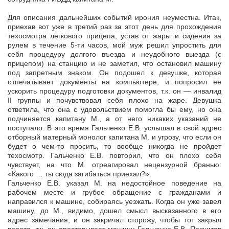
Для описания дальнейших событий ирония неуместна. Итак,
приехав вот уже в третий раз за этот день для прохождения
техосмотра легкового прицепа, устав от жары и сидения за
рулем в течение 5-ти часов, мой муж решил упростить для
себя процедуру долгого въезда и неудобного выезда (с
прицепом) на станцию и не заметил, что остановил машину
под запретным знаком. Он подошел к девушке, которая
отпечатывает документы на компьютере, и попросил ее
ускорить процедуру подготовки документов, т.к. он — инвалид
II группы и почувствовал себя плохо на жаре. Девушка
ответила, что она с удовольствием помогла бы ему, но она
подчиняется капитану М., а от него никаких указаний не
поступало. В это время Гальченко Е.В. услышал в свой адрес
отборный матерный монолог капитана М. и угрозу, что если он
будет о чем-то просить, то вообще никогда не пройдет
техосмотр. Гальченко Е.В. повторил, что он плохо себя
чувствует, на что М. отреагировал нецензурной бранью:
«Какого … ты сюда загибаться приехал?».
Гальченко Е.В. указал М. на недостойное поведение на
рабочем месте и грубое обращение с гражданами и
направился к машине, собираясь уезжать. Когда он уже завел
машину, до М., видимо, дошел смысл высказанного в его
адрес замечания, и он закричал сторожу, чтобы тот закрыл