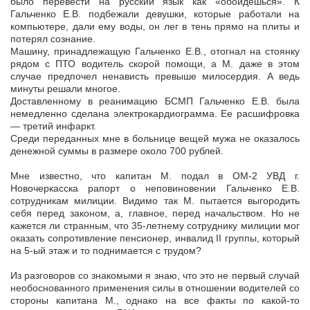
было перевести на русский язык как «обойдешься». К
Гальченко Е.В. подбежали девушки, которые работали на
компьютере, дали ему воды, он лег в тень прямо на плиты и
потерял сознание.
Машину, принадлежащую Гальченко Е.В., отогнал на стоянку
рядом с ПТО водитель скорой помощи, а М. даже в этом
случае предпочел ненависть превыше милосердия. А ведь
минуты решали многое.
Доставленному в реанимацию БСМП Гальченко Е.В. была
немедленно сделана электрокардиограмма. Ее расшифровка
— третий инфаркт.
Среди переданных мне в больнице вещей мужа не оказалось
денежной суммы в размере около 700 рублей.
Мне известно, что капитан М. подал в ОМ-2 УВД г.
Новочеркасска рапорт о неповиновении Гальченко Е.В.
сотрудникам милиции. Видимо так М. пытается выгородить
себя перед законом, а, главное, перед начальством. Но не
кажется ли странным, что 35-летнему сотруднику милиции мог
оказать сопротивление пенсионер, инвалид II группы, который
на 5-ый этаж и то поднимается с трудом?
Из разговоров со знакомыми я знаю, что это не первый случай
необоснованного применения силы в отношении водителей со
стороны капитана М., однако на все факты по какой-то