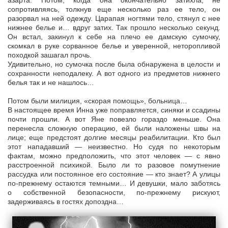
азарта. Потом, когда она окончательно затихла, не
сопротивляясь, толкнув еще несколько раз ее тело, он
разорвал на ней одежду. Царапая ногтями тело, стянул с нее
нижнее белье и… вдруг затих. Так прошло несколько секунд.
Он встал, закинул к себе на плечо ее дамскую сумочку,
скомкал в руке сорванное белье и уверенной, неторопливой
походкой зашагал прочь.
Удивительно, но сумочка после была обнаружена в целости и
сохранности неподалеку. А вот одного из предметов нижнего
белья так и не нашлось…
Потом были милиция, «скорая помощь», больница…
В настоящее время Инна уже поправляется, синяки и ссадины
почти прошли. А вот Яне повезло гораздо меньше. Она
перенесла сложную операцию, ей были наложены швы на
лице; еще предстоят долгие месяцы реабилитации. Кто был
этот нападавший — неизвестно. Но судя по некоторым
фактам, можно предположить, что этот человек — с явно
расстроенной психикой. Было ли то разовое помутнение
рассудка или постоянное его состояние — кто знает? А улицы
по-прежнему остаются темными… И девушки, мало заботясь
о собственной безопасности, по-прежнему рискуют,
задерживаясь в гостях допоздна…