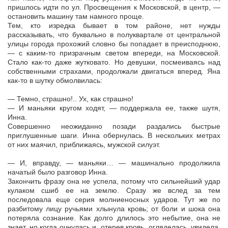
пришлось идти по ул. Просвещения к Московской, в центр, —
остановить машину там намного проще.
Тем, кто изредка бывает в том районе, нет нужды
рассказывать, что буквально в полуквартале от центральной
улицы города прохожий словно бы попадает в преисподнюю,
— с каким-то призрачным светом впереди, на Московской.
Стало как-то даже жутковато. Но девушки, посмеиваясь над
собственными страхами, продолжали двигаться вперед. Яна
как-то в шутку обмолвилась:
— Темно, страшно!.. Ух, как страшно!
— И маньяки кругом ходят, — поддержала ее, также шутя,
Инна.
Совершенно неожиданно позади раздались быстрые
приглушенные шаги. Инна обернулась. В нескольких метрах
от них маячил, приближаясь, мужской силуэт.
— И, вправду, — маньяки… — машинально продолжила
начатый было разговор Инна.
Закончить фразу она не успела, потому что сильнейший удар
кулаком сшиб ее на землю. Сразу же вслед за тем
последовала еще серия молниеносных ударов. Тут же по
разбитому лицу ручьями хлынула кровь; от боли и шока она
потеряла сознание. Как долго длилось это небытие, она не
знает, но когда очнулась и, отерев кровь, огляделась, увидела,