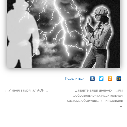
Поделиться
←
У меня замолчал АОН…
Давайте ваши денежки …или
добровольно-принудительная
система обслуживания инвалидов
→