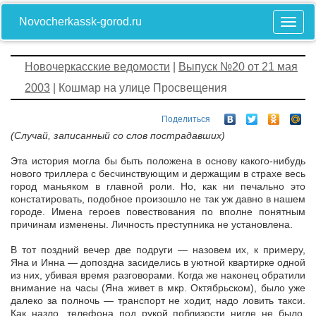
Novocherkassk-gorod.ru
Новочеркасские ведомости
|
Выпуск №20 от 21 мая
2003
| Кошмар на улице Просвещения
Поделиться
(Случай, записанный со слов пострадавших)
Эта история могла бы быть положена в основу какого-нибудь
нового триллера с бесчинствующим и держащим в страхе весь
город маньяком в главной роли. Но, как ни печально это
констатировать, подобное произошло не так уж давно в нашем
городе. Имена героев повествования по вполне понятным
причинам изменены. Личность преступника не установлена.
В тот поздний вечер две подруги — назовем их, к примеру,
Яна и Инна — допоздна засиделись в уютной квартирке одной
из них, убивая время разговорами. Когда же наконец обратили
внимание на часы (Яна живет в мкр. Октябрьском), было уже
далеко за полночь — транспорт не ходит, надо ловить такси.
Как назло, телефона под рукой поблизости нигде не было,