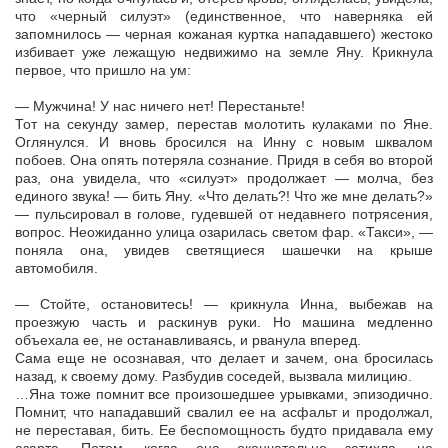
что «черный силуэт» (единственное, что наверняка ей
запомнилось — черная кожаная куртка нападавшего) жестоко
избивает уже лежащую недвижимо на земле Яну. Крикнула
первое, что пришло на ум:
— Мужчина! У нас ничего нет! Перестаньте!
Тот на секунду замер, перестав молотить кулаками по Яне.
Оглянулся. И вновь бросился на Инну с новым шквалом
побоев. Она опять потеряла сознание. Придя в себя во второй
раз, она увидела, что «силуэт» продолжает — молча, без
единого звука! — бить Яну. «Что делать?! Что же мне делать?»
— пульсировал в голове, гудевшей от недавнего потрясения,
вопрос. Неожиданно улица озарилась светом фар. «Такси», —
поняла она, увидев светящиеся шашечки на крыше
автомобиля.
— Стойте, остановитесь! — крикнула Инна, выбежав на
проезжую часть и раскинув руки. Но машина медленно
объехала ее, не останавливаясь, и рванула вперед.
Сама еще не осознавая, что делает и зачем, она бросилась
назад, к своему дому. Разбудив соседей, вызвала милицию.
…Яна тоже помнит все произошедшее урывками, эпизодично.
Помнит, что нападавший свалил ее на асфальт и продолжал,
не переставая, бить. Ее беспомощность будто придавала ему