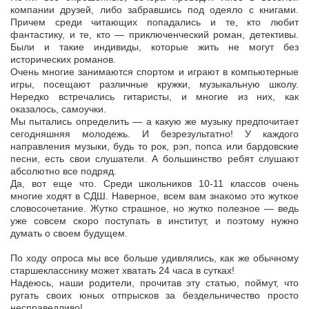
компании друзей, либо забравшись под одеяло с книгами.
Причем среди читающих попадались и те, кто любит
фантастику, и те, кто — приключенческий роман, детективы.
Были и такие индивиды, которые жить не могут без
исторических романов.
Очень многие занимаются спортом и играют в компьютерные
игры, посещают различные кружки, музыкальную школу.
Нередко встречались гитаристы, и многие из них, как
оказалось, самоучки.
Мы пытались определить — а какую же музыку предпочитает
сегодняшняя молодежь. И безрезультатно! У каждого
направления музыки, будь то рок, рэп, попса или бардовские
песни, есть свои слушатели. А большинство ребят слушают
абсолютно все подряд.
Да, вот еще что. Среди школьников 10-11 классов очень
многие ходят в СДШ. Наверное, всем вам знакомо это жуткое
словосочетание. Жутко страшное, но жутко полезное — ведь
уже совсем скоро поступать в институт, и поэтому нужно
думать о своем будущем.
По ходу опроса мы все больше удивлялись, как же обычному
старшекласснику может хватать 24 часа в сутках!
Надеюсь, наши родители, прочитав эту статью, поймут, что
ругать своих юных отпрысков за бездельничество просто
несправедливо!