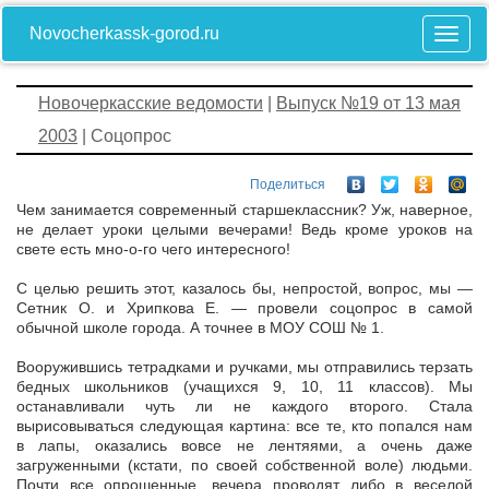
Novocherkassk-gorod.ru
Новочеркасские ведомости
|
Выпуск №19 от 13 мая
2003
| Соцопрос
Поделиться
Чем занимается современный старшеклассник? Уж, наверное,
не делает уроки целыми вечерами! Ведь кроме уроков на
свете есть мно-о-го чего интересного!
С целью решить этот, казалось бы, непростой, вопрос, мы —
Сетник О. и Хрипкова Е. — провели соцопрос в самой
обычной школе города. А точнее в МОУ СОШ № 1.
Вооружившись тетрадками и ручками, мы отправились терзать
бедных школьников (учащихся 9, 10, 11 классов). Мы
останавливали чуть ли не каждого второго. Стала
вырисовываться следующая картина: все те, кто попался нам
в лапы, оказались вовсе не лентяями, а очень даже
загруженными (кстати, по своей собственной воле) людьми.
Почти все опрошенные, вечера проводят либо в веселой