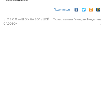
Поделиться
←
У Б О П — Ш О У НА БОЛЬШОЙ
Турнир памяти Геннадия Недвигина
САДОВОЙ
→