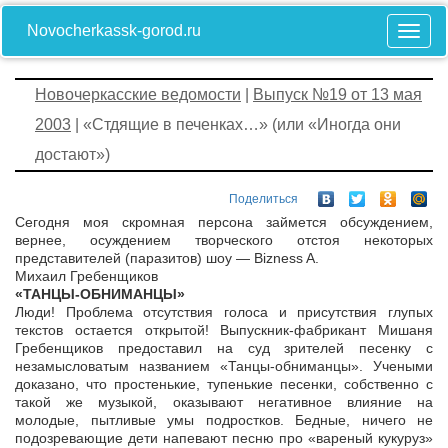
Novocherkassk-gorod.ru
Новочеркасские ведомости
|
Выпуск №19 от 13 мая
2003
| «Стдящие в печенках…» (или «Иногда они
достают»)
Поделиться
Сегодня моя скромная персона займется обсуждением,
вернее, осуждением творческого отстоя некоторых
представителей (паразитов) шоу — Bizness A.
Михаил Гребенщиков
«ТАНЦЫ-ОБНИМАНЦЫ»
Люди! Проблема отсутствия голоса и присутствия глупых
текстов остается открытой! Выпускник-фабрикант Мишаня
Гребенщиков предоставил на суд зрителей песенку с
незамысловатым названием «Танцы-обниманцы». Учеными
доказано, что простенькие, тупенькие песенки, собственно с
такой же музыкой, оказывают негативное влияние на
молодые, пытливые умы подростков. Бедные, ничего не
подозревающие дети напевают песню про «вареный кукуруз»