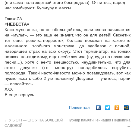
(я и сама пала жертвой этого беспредела). Очнитесь, народ —
нас зомбируют! Культуру в массы…
ГлюкоZA
«НЕВЕСТА»
Клип-мультяшка, но не обольщайтесь, если слово начинается
на «мульт», — это еще не значит, что он для детей! Сюжетик
тот еще: девочка-подросток, больше похожая на какого-то
маленького, злобного монстрика, да вдобавок с псиной,
наводящей страх на всю округу. Этот терминатор, на тонких
ножках, по-видимому, ищет себе жениха (ну, судя по названию
песни…), хотя с ее-то внешностью, неудивительно, что для
этого девушке (т.е. монстру) понадобилось вырубить
полгорода. Такой настойчивости можно позавидовать, вот как
нужно искать себе 2-ую половину! Девушки — учитесь, парни
— опасайтесь…
XXX
Я еще вернусь…
Поделиться
←
У Б О П — Ш О У НА БОЛЬШОЙ
Турнир памяти Геннадия Недвигина
САДОВОЙ
→