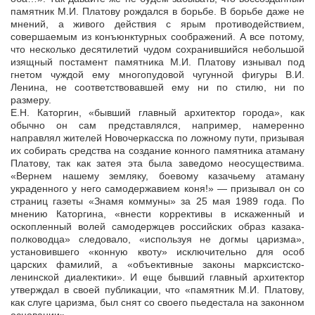
памятник М.И. Платову рождался в борьбе. В борьбе даже не
мнений, а живого действия с ярым противодействием,
совершаемым из конъюнктурных соображений. А все потому,
что несколько десятилетий чудом сохранившийся небольшой
изящный постамент памятника М.И. Платову изнывал под
гнетом чуждой ему многопудовой чугунной фигуры В.И.
Ленина, не соответствовавшей ему ни по стилю, ни по
размеру.
Е.Н. Каторгин, «бывший главный архитектор города», как
обычно он сам представлялся, например, намеренно
направлял жителей Новочеркасска по ложному пути, призывая
их собирать средства на создание конного памятника атаману
Платову, так как затея эта была заведомо неосуществима.
«Вернем нашему земляку, боевому казачьему атаману
украденного у него самодержавием коня!» — призывал он со
страниц газеты «Знамя коммуны» за 25 мая 1989 года. По
мнению Каторгина, «внести коррективы в искаженный и
оскопленный волей самодержцев российских образ казака-
полководца» следовало, «используя не догмы царизма»,
установившего «конную квоту» исключительно для особ
царских фамилий, а «объективные законы марксистско-
ленинской диалектики». И еще бывший главный архитектор
утверждал в своей публикации, что «памятник М.И. Платову,
как слуге царизма, был снят со своего пьедестала на законном