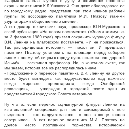
«Сармат» запала глубоко в душу и активистке общества
охраны памятников К.Л.Ушаковой. Она даже обнародовала ее
по городскому радио, представив при этом членов рабочей
группы по воссозданию памятника М.И. Платову этакими
узурпаторами общественного мнения.
А вот доктор технических наук, профессор Ю.Н.Мурзенко в
своей публикации «На новом постаменте» («Знамя коммуны»
за 3 февраля 1989 года) призвал сохранить чугунную фигуру
В.И. Ленина на платовском постаменте. «И не прикасаться.
Так распорядилась история», — писал он. И предлагал
памятник Платову установить на площади перед собором
лицом к оному. «А лицом к городу пусть остается наш дорогой
Ильич!» — восклицал профессор. Но, в конечном счете, как
мы знаем, история все же распорядилась иначе.
«Предложение о переносе памятника В.И. Ленину на другое
место будет выглядеть как надругательство над памятью
вождя мирового пролетариата, вождя Октябрьской
революции», — утверждал в городской газете один из
представителей городского Совета ветеранов.
Ну что ж, если перенос скульптурной фигуры Ленина на
изготовленный специально для нее и соизмеримый с нею
пьедестал — это надругательство, то оно в конце концов
совершилось. А вот перенос памятника М.И. Платову на
другое место противники торжества исторической