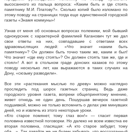
высосанного из пальца вопроса: «Каким быть и где стоять
памятнику М.И. Платову?». Сколько копий было изломано по
этому поводу на страницах тогда еще единственной городской
газеты «Знамя коммуны»!
Узнав от меня об основных вопросах полемики, мой бывший
однокурсник с характерной фамилией Каганович тут же дал
свои ответы на них, совпадавшие с ответами всех
здравомыслящих людей: «Что значит «каким быть
памятнику»? Он должен быть точно таким же, каким и был!
Что значит «где ему стоять»? Он должен стоять там же, где и
стоял»! А вот в стольном граде донских казаков по этому
поводу несколько лет, как выражаются в таких случаях на
Дону, «сюзьму разводили».
Все эти «растекания мыслью по древу» можно наглядно
проследить под шорох газетных страниц. Ведь даже
городского уровня газета, вопреки общепринятому мнению,
живет отнюдь не один день. Пошуршав вечерок газетной
подшивкой, можно не только вспомнить о делах уже минувших
дней, но и извлечь из этого некоторые уроки.
«Кто старое помянет, тому глаз вон!» — гласит первая
половина известной поговорки. Но далеко не всем известна ее
вторая половина, гласящая: «А кто старое забудет, тому
оба…». Так давайте же не будем забывать, что воссозданный