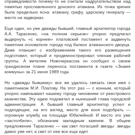
справедливости почему-то не считали надругательством над
памятью прославленного донского атамана. Их точка зрения
была предельно ясна: атаману, графу, царскому генералу —
место на задворках.
Еще один, но уже дважды бывший, главный архитектор города
А.А. Тарасенко, «на полном серьезе» упорно предлагал
выдернуть «с корнем» платовский постамент и задвинуть
памятник основателя города под балкон атаманского дворца.
Даже планшет с изображением такого его размещения
подготовил, который и продемонстрировал членам рабочей
группы. А жителям Новочеркасска он сообщил о своем
грандиозном плане переноса постамента в газете «Знамя
коммуны» за 21 июня 1989 года.
Но «дважды бывшему» все же удалось связать свое имя с
памятником М.И. Платову. На этот раз — с конным, который
упорно навязывают нашему городу чиновники от реестрового
казачества. Эту идею подхватил и нынешний глава городской
администрации. А бывший главный архитектор успел и
подходящее, на его взгляд, место для коня подобрать —
огромную клумбу на площади Юбилейной. И место это уже
«застолбили», обозначив закладным камнем. В общем
предложение Тарасенко — как свет погасшей звезды: звезды
давно уже нет, а свет от нее все еще идет.