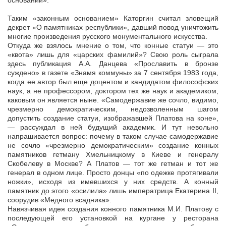
основании».
Таким «законным основанием» Каторгин считал зловещий
декрет «О памятниках республики», давший повод уничтожить
многие произведения русского монументального искусства.
Откуда же взялось мнение о том, что конные статуи — это
«квота» лишь для «царских фамилий»? Свою роль сыграла
здесь публикация А.А. Данцева «Прославить в бронзе
суждено» в газете «Знамя коммуны» за 7 сентября 1983 года,
когда ее автор был еще доцентом и кандидатом философских
наук, а не профессором, доктором тех же наук и академиком,
каковым он является ныне. «Самодержавие же сочло, видимо,
чрезмерно демократическим, недозволенным шагом
допустить создание статуи, изображавшей Платова на коне»,
— рассуждал в ней будущий академик. И тут невольно
напрашивается вопрос: почему в таком случае самодержавие
не сочло «чрезмерно демократическим» создание конных
памятников гетману Хмельницкому в Киеве и генералу
Скобелеву в Москве? А Платов — тот же гетман и тот же
генерал в одном лице. Просто донцы «по одежке протягивали
ножки», исходя из имевшихся у них средств. А конный
памятник до этого «осилила» лишь императрица Екатерина II,
соорудив «Медного всадника».
Навязчивая идея создания конного памятника М.И. Платову с
последующей его установкой на кургане у ресторана