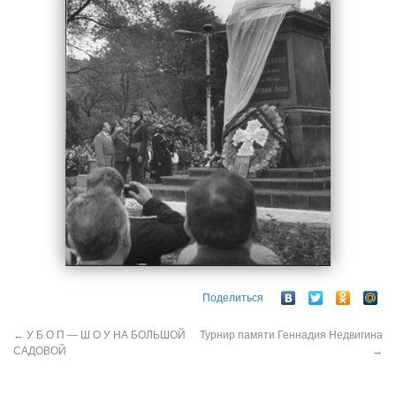
Поделиться
←
У Б О П — Ш О У НА БОЛЬШОЙ
Турнир памяти Геннадия Недвигина
САДОВОЙ
→