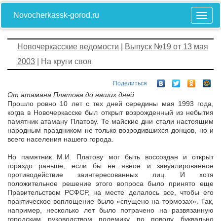
Novocherkassk-gorod.ru
Новочеркасские ведомости
|
Выпуск №19 от 13 мая
2003
| На круги своя
Поделиться
От атамана Платова до наших дней
Прошло ровно 10 лет с тех дней середины мая 1993 года,
когда в Новочеркасске был открыт возрожденный из небытия
памятник атаману Платову. Те майские дни стали настоящим
народным праздником не только возродившихся донцов, но и
всего населения нашего города.
Но памятник М.И. Платову мог быть воссоздан и открыт
гораздо раньше, если бы не явное и завуалированное
противодействие заинтересованных лиц. И хотя
положительное решение этого вопроса было принято еще
Правительством РСФСР, на месте делалось все, чтобы его
практическое воплощение было «спущено на тормозах». Так,
например, несколько лет было потрачено на развязанную
городским руководством полемику по поводу буквально