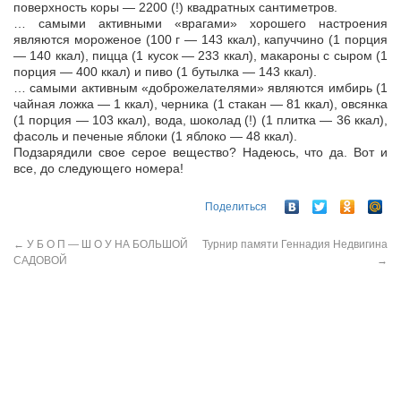
поверхность коры — 2200 (!) квадратных сантиметров.
… самыми активными «врагами» хорошего настроения
являются мороженое (100 г — 143 ккал), капуччино (1 порция
— 140 ккал), пицца (1 кусок — 233 ккал), макароны с сыром (1
порция — 400 ккал) и пиво (1 бутылка — 143 ккал).
… самыми активным «доброжелателями» являются имбирь (1
чайная ложка — 1 ккал), черника (1 стакан — 81 ккал), овсянка
(1 порция — 103 ккал), вода, шоколад (!) (1 плитка — 36 ккал),
фасоль и печеные яблоки (1 яблоко — 48 ккал).
Подзарядили свое серое вещество? Надеюсь, что да. Вот и
все, до следующего номера!
Поделиться
←
У Б О П — Ш О У НА БОЛЬШОЙ
Турнир памяти Геннадия Недвигина
САДОВОЙ
→