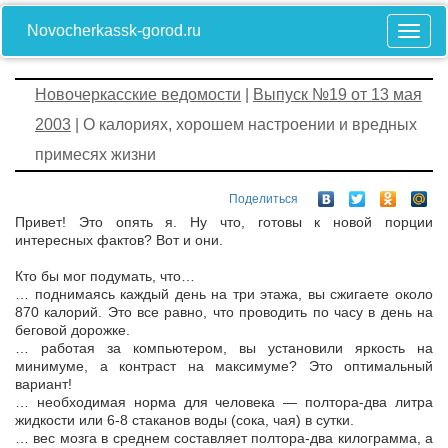
Novocherkassk-gorod.ru
Новочеркасские ведомости
|
Выпуск №19 от 13 мая
2003
| О калориях, хорошем настроении и вредных
примесях жизни
Поделиться
Привет! Это опять я. Ну что, готовы к новой порции
интересных фактов? Вот и они.
Кто бы мог подумать, что…
… поднимаясь каждый день на три этажа, вы сжигаете около
870 калорий. Это все равно, что проводить по часу в день на
беговой дорожке.
… работая за компьютером, вы установили яркость на
минимуме, а контраст на максимуме? Это оптимальный
вариант!
… необходимая норма для человека — полтора-два литра
жидкости или 6-8 стаканов воды (сока, чая) в сутки.
… вес мозга в среднем составляет полтора-два килограмма, а