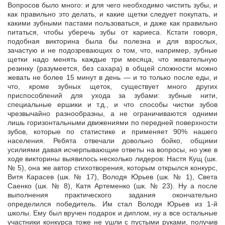
Вопросов было много: и для чего необходимо чистить зубы, и
как правильно это делать, и какие щетки следует покупать, и
какими зубными пастами пользоваться, и даже как правильно
питаться, чтобы уберечь зубы от кариеса. Кстати говоря,
подобная викторина была бы полезна и для взрослых,
зачастую и не подозревающих о том, что, например, зубные
щетки надо менять каждые три месяца, что жевательную
резинку (разумеется, без сахара) в общей сложности можно
жевать не более 15 минут в день — и то только после еды, и
что, кроме зубных щеток, существует много других
приспособлений для ухода за зубами: зубные нити,
специальные ершики и т.д., и что способы чистки зубов
чрезвычайно разнообразны, а не ограничиваются одними
лишь горизонтальными движениями по передней поверхности
зубов, которые по статистике и применяет 90% нашего
населения. Ребята отвечали довольно бойко, общими
усилиями давая исчерпывающие ответы на вопросы, но уже в
ходе викторины выявилось несколько лидеров: Настя Кущ (шк.
№ 5), она же автор стихотворения, которым открылся конкурс,
Витя Карасев (шк. № 17), Володя Юрьев (шк. № 1), Света
Саенко (шк. № 8), Катя Артеменко (шк. № 23). Ну а после
выполнения практического задания окончательно
определился победитель. Им стал Володя Юрьев из 1-й
школы. Ему был вручен подарок и диплом, ну а все остальные
участники конкурса тоже не ушли с пустыми руками, получив