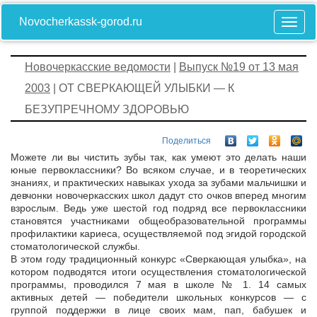
Novocherkassk-gorod.ru
Новочеркасские ведомости
|
Выпуск №19 от 13 мая
2003
| ОТ СВЕРКАЮЩЕЙ УЛЫБКИ — К
БЕЗУПРЕЧНОМУ ЗДОРОВЬЮ
Поделиться
Можете ли вы чистить зубы так, как умеют это делать наши
юные первоклассники? Во всяком случае, и в теоретических
знаниях, и практических навыках ухода за зубами мальчишки и
девчонки новочеркасских школ дадут сто очков вперед многим
взрослым. Ведь уже шестой год подряд все первоклассники
становятся участниками общеобразовательной программы
профилактики кариеса, осуществляемой под эгидой городской
стоматологической службы.
В этом году традиционный конкурс «Сверкающая улыбка», на
котором подводятся итоги осуществления стоматологической
программы, проводился 7 мая в школе № 1. 14 самых
активных детей — победители школьных конкурсов — с
группой поддержки в лице своих мам, пап, бабушек и