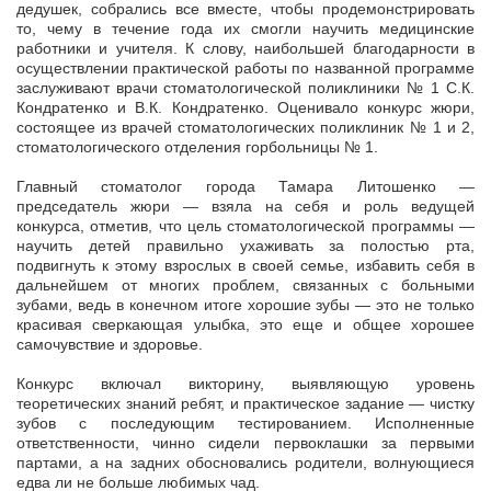
дедушек, собрались все вместе, чтобы продемонстрировать
то, чему в течение года их смогли научить медицинские
работники и учителя. К слову, наибольшей благодарности в
осуществлении практической работы по названной программе
заслуживают врачи стоматологической поликлиники № 1 С.К.
Кондратенко и В.К. Кондратенко. Оценивало конкурс жюри,
состоящее из врачей стоматологических поликлиник № 1 и 2,
стоматологического отделения горбольницы № 1.
Главный стоматолог города Тамара Литошенко —
председатель жюри — взяла на себя и роль ведущей
конкурса, отметив, что цель стоматологической программы —
научить детей правильно ухаживать за полостью рта,
подвигнуть к этому взрослых в своей семье, избавить себя в
дальнейшем от многих проблем, связанных с больными
зубами, ведь в конечном итоге хорошие зубы — это не только
красивая сверкающая улыбка, это еще и общее хорошее
самочувствие и здоровье.
Конкурс включал викторину, выявляющую уровень
теоретических знаний ребят, и практическое задание — чистку
зубов с последующим тестированием. Исполненные
ответственности, чинно сидели первоклашки за первыми
партами, а на задних обосновались родители, волнующиеся
едва ли не больше любимых чад.