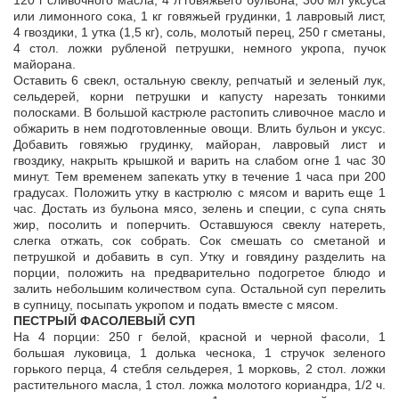
120 г сливочного масла, 4 л говяжьего бульона, 300 мл уксуса
или лимонного сока, 1 кг говяжьей грудинки, 1 лавровый лист,
4 гвоздики, 1 утка (1,5 кг), соль, молотый перец, 250 г сметаны,
4 стол. ложки рубленой петрушки, немного укропа, пучок
майорана.
Оставить 6 свекл, остальную свеклу, репчатый и зеленый лук,
сельдерей, корни петрушки и капусту нарезать тонкими
полосками. В большой кастрюле растопить сливочное масло и
обжарить в нем подготовленные овощи. Влить бульон и уксус.
Добавить говяжью грудинку, майоран, лавровый лист и
гвоздику, накрыть крышкой и варить на слабом огне 1 час 30
минут. Тем временем запекать утку в течение 1 часа при 200
градусах. Положить утку в кастрюлю с мясом и варить еще 1
час. Достать из бульона мясо, зелень и специи, с супа снять
жир, посолить и поперчить. Оставшуюся свеклу натереть,
слегка отжать, сок собрать. Сок смешать со сметаной и
петрушкой и добавить в суп. Утку и говядину разделить на
порции, положить на предварительно подогретое блюдо и
залить небольшим количеством супа. Остальной суп перелить
в супницу, посыпать укропом и подать вместе с мясом.
ПЕСТРЫЙ ФАСОЛЕВЫЙ СУП
На 4 порции: 250 г белой, красной и черной фасоли, 1
большая луковица, 1 долька чеснока, 1 стручок зеленого
горького перца, 4 стебля сельдерея, 1 морковь, 2 стол. ложки
растительного масла, 1 стол. ложка молотого кориандра, 1/2 ч.