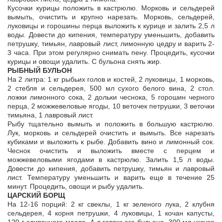
Кусочки курицы положить в кастрюлю. Морковь и сельдерей
вымыть, очистить и крупно нарезать. Морковь, сельдерей,
луковицы и горошины перца выложить к курице и залить 2,5 л
воды. Довести до кипения, температуру уменьшить, добавить
петрушку, тимьян, лавровый лист, лимонную цедру и варить 2-
3 часа. При этом регулярно снимать пену. Процедить, кусочки
курицы и овощи удалить. С бульона снять жир.
РЫБНЫЙ БУЛЬОН
На 2 литра: 1 кг рыбьих голов и костей, 2 луковицы, 1 морковь,
2 стебля и сельдерея, 500 мл сухого белого вина, 2 стол.
ложки лимонного сока, 2 дольки чеснока, 5 горошин черного
перца, 2 можжевеловые ягоды, 10 веточек петрушки, 3 веточки
тимьяна, 1 лавровый лист.
Рыбу тщательно вымыть и положить в большую кастрюлю.
Лук, морковь и сельдерей очистить и вымыть. Все нарезать
кубиками и выложить к рыбе. Добавить вино и лимонный сок.
Чеснок очистить и выложить вместе с перцем и
можжевеловыми ягодами в кастрюлю. Залить 1,5 л воды.
Довести до кипения, добавить петрушку, тимьян и лавровый
лист. Температуру уменьшить и варить еще в течение 25
минут. Процедить, овощи и рыбу удалить.
ЦАРСКИЙ БОРЩ
На 12-16 порций: 2 кг свеклы, 1 кг зеленого лука, 2 клубня
сельдерея, 4 корня петрушки, 4 луковицы, 1 кочан капусты,