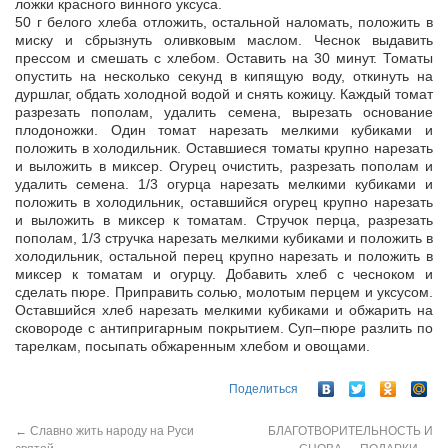
ложки красного винного уксуса.
50 г белого хлеба отложить, остальной наломать, положить в
миску и сбрызнуть оливковым маслом. Чеснок выдавить
прессом и смешать с хлебом. Оставить на 30 минут. Томаты
опустить на несколько секунд в кипящую воду, откинуть на
дуршлаг, обдать холодной водой и снять кожицу. Каждый томат
разрезать пополам, удалить семена, вырезать основание
плодоножки. Один томат нарезать мелкими кубиками и
положить в холодильник. Оставшиеся томаты крупно нарезать
и выложить в миксер. Огурец очистить, разрезать пополам и
удалить семена. 1/3 огурца нарезать мелкими кубиками и
положить в холодильник, оставшийся огурец крупно нарезать
и выложить в миксер к томатам. Стручок перца, разрезать
пополам, 1/3 стручка нарезать мелкими кубиками и положить в
холодильник, остальной перец крупно нарезать и положить в
миксер к томатам и огурцу. Добавить хлеб с чесноком и
сделать пюре. Приправить солью, молотым перцем и уксусом.
Оставшийся хлеб нарезать мелкими кубиками и обжарить на
сковороде с антипригарным покрытием. Суп–пюре разлить по
тарелкам, посыпать обжаренным хлебом и овощами.
Поделиться
←
Славно жить народу на Руси
БЛАГОТВОРИТЕЛЬНОСТЬ И