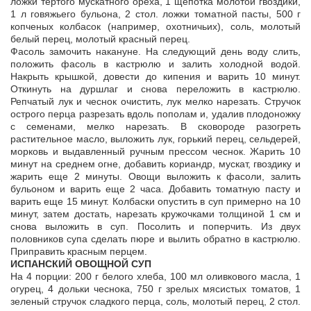
ложки тертого мускатного ореха, 1 щепотка молотой гвоздики,
1 л говяжьего бульона, 2 стол. ложки томатной пасты, 500 г
копченых колбасок (например, охотничьих), соль, молотый
белый перец, молотый красный перец.
Фасоль замочить накануне. На следующий день воду слить,
положить фасоль в кастрюлю и залить холодной водой.
Накрыть крышкой, довести до кипения и варить 10 минут.
Откинуть на дуршлаг и снова переложить в кастрюлю.
Репчатый лук и чеснок очистить, лук мелко нарезать. Стручок
острого перца разрезать вдоль пополам и, удалив плодоножку
с семенами, мелко нарезать. В сковороде разогреть
растительное масло, выложить лук, горький перец, сельдерей,
морковь и выдавленный ручным прессом чеснок. Жарить 10
минут на среднем огне, добавить кориандр, мускат, гвоздику и
жарить еще 2 минуты. Овощи выложить к фасоли, залить
бульоном и варить еще 2 часа. Добавить томатную пасту и
варить еще 15 минут. Колбаски опустить в суп примерно на 10
минут, затем достать, нарезать кружочками толщиной 1 см и
снова выложить в суп. Посолить и поперчить. Из двух
половников супа сделать пюре и вылить обратно в кастрюлю.
Приправить красным перцем.
ИСПАНСКИЙ ОВОЩНОЙ СУП
На 4 порции: 200 г белого хлеба, 100 мл оливкового масла, 1
огурец, 4 дольки чеснока, 750 г зрелых мясистых томатов, 1
зеленый стручок сладкого перца, соль, молотый перец, 2 стол.