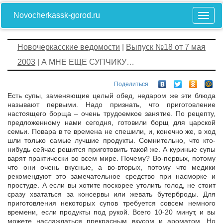
Novocherkassk-gorod.ru
Новочеркасские ведомости
|
Выпуск №18 от 7 мая
2003
| А МНЕ ЕЩЕ СУПЧИКУ…
Поделиться
Есть супы, заменяющие целый обед, недаром же эти блюда
называют первыми. Надо признать, что приготовление
настоящего борща – очень трудоемкое занятие. По рецепту,
предложенному нами сегодня, готовили борщ для царской
семьи. Повара в те времена не спешили, и, конечно же, в ход
шли только самые лучшие продукты. Сомнительно, что кто-
нибудь сейчас решится приготовить такой же. А куриные супы
варят практически во всем мире. Почему? Во-первых, потому
что они очень вкусные, а во-вторых, потому что медики
рекомендуют это замечательное средство при насморке и
простуде. А если вы хотите поскорее утолить голод, не стоит
сразу хвататься за консервы или жевать бутерброды. Для
приготовления некоторых супов требуется совсем немного
времени, если продукты под рукой. Всего 10-20 минут, и вы
можете наслаждаться прекрасным вкусом и ароматом. Но