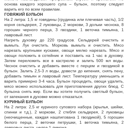
основа каждого хорошего супа – бульон, поэтому следует
варить его по всем правилам.
ГОВЯЖИЙ БУЛЬОН
На 2 литра: 1,5 кг говядины (грудинка или плечевая часть), 1/2
корня сельдерея, 2 луковицы, 2 моркови, 3 дольки чеснока, 8
горошин черного перца, 3 гвоздики, 1 веточка тимьяна, 1
лавровый лист.
Нагреть духовку до 220 градусов. Сельдерей очистить и
вымыть. Лук очистить. Морковь вымыть и очистить. Мясо
нарезать крупными кусками, овощи мелко нарезать. Мясо и
овощи положить в сотейник и поставить на 1 час в духовку.
Затем переложить все в кастрюлю и залить 500 мл воды.
Чеснок очистить и добавить вместе с перцем и гвоздикой в
бульон. Залить 2,5-3 л воды, довести до кипения, снять пену,
добавить тимьян и лавровый лист. Температуру уменьшить и
варить примерно 3-4 часа. Бульон процедить, овощи удалить,
мясо можно использовать для приготовления других блюд. С
бульона снять жир. Если вы хотите получить светлый бульон,
от запекания в духовке можно отказаться.
КУРИНЫЙ БУЛЬОН
На 2 литра: 2,5 кг куриного супового набора (крылья, шейки,
спинки и т.д.), 2 моркови, 2 стебля сельдерея, 2 луковицы
(неочищенные, каждая нашпигована 1 гвоздикой), 5 горошин
белого перца, 2 веточки петрушки, 1 веточка тимьяна, 2
лавровых листа, цедра 1 лимона.