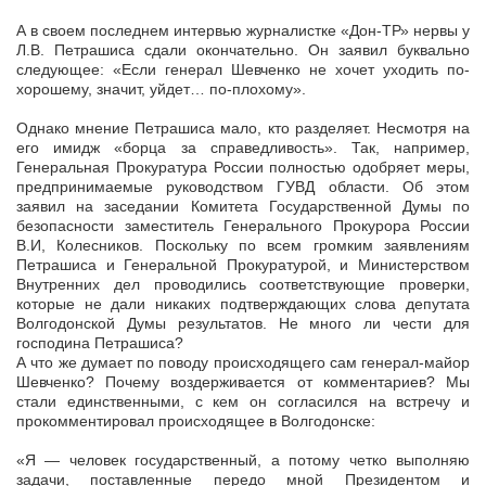
А в своем последнем интервью журналистке «Дон-ТР» нервы у
Л.В. Петрашиса сдали окончательно. Он заявил буквально
следующее: «Если генерал Шевченко не хочет уходить по-
хорошему, значит, уйдет… по-плохому».
Однако мнение Петрашиса мало, кто разделяет. Несмотря на
его имидж «борца за справедливость». Так, например,
Генеральная Прокуратура России полностью одобряет меры,
предпринимаемые руководством ГУВД области. Об этом
заявил на заседании Комитета Государственной Думы по
безопасности заместитель Генерального Прокурора России
В.И, Колесников. Поскольку по всем громким заявлениям
Петрашиса и Генеральной Прокуратурой, и Министерством
Внутренних дел проводились соответствующие проверки,
которые не дали никаких подтверждающих слова депутата
Волгодонской Думы результатов. Не много ли чести для
господина Петрашиса?
А что же думает по поводу происходящего сам генерал-майор
Шевченко? Почему воздерживается от комментариев? Мы
стали единственными, с кем он согласился на встречу и
прокомментировал происходящее в Волгодонске:
«Я — человек государственный, а потому четко выполняю
задачи, поставленные передо мной Президентом и