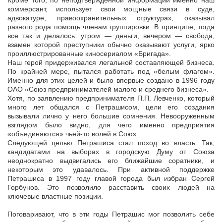
Кроме того, по неподтвержденной информации именно наш
коммерсант, использует свои мощные связи в суде,
адвокатуре, правоохранительных структурах, оказывал
разного рода помощь членам группировки. В принципе, тогда
все так и делалось: утром — деньги, вечером — свобода,
взамен которой преступники обычно оказывают услуги, ярко
проиллюстрированные киносериалом «Бригада».
Наш герой придерживался легальной составляющей бизнеса.
По крайней мере, пытался работать под «белым флагом».
Именно для этих целей и было впервые создано в 1996 году
ОАО «Союз предпринимателей малого и среднего бизнеса».
Хотя, по заявлению предпринимателя П.П. Левченко, который
много лет общался с Петрашисом, цели его создания
вызывали лично у него большие сомнения. Невооруженным
взглядом было видно, для чего именно предприятия
«объединяются» чьей-то волей в Союз.
Следующей целью Петрашиса стал поход во власть. Так,
кандидатами на выборах в городскую Думу от Союза
неоднократно выдвигались его ближайшие соратники, и
некоторым это удавалось. При активной поддержке
Петрашиса в 1997 году главой города был избран Сергей
Горбунов. Это позволило расставить своих людей на
ключевые властные позиции.
Поговаривают, что в эти годы Петрашис мог позволить себе