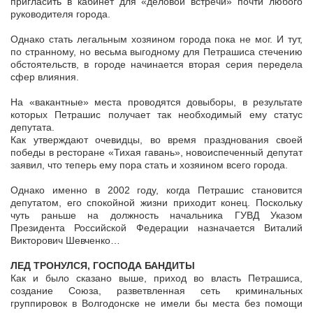
пригласить в кабинет для «деловой встречи» почти любого
руководителя города.
Однако стать легальным хозяином города пока не мог. И тут,
по странному, но весьма выгодному для Петрашиса стечению
обстоятельств, в городе начинается вторая серия передела
сфер влияния.
На «вакантные» места проводятся довыборы, в результате
которых Петрашис получает так необходимый ему статус
депутата.
Как утверждают очевидцы, во время празднования своей
победы в ресторане «Тихая гавань», новоиспеченный депутат
заявил, что теперь ему пора стать и хозяином всего города.
Однако именно в 2002 году, когда Петрашис становится
депутатом, его спокойной жизни приходит конец. Поскольку
чуть раньше на должность начальника ГУВД Указом
Президента Российской Федерации назначается Виталий
Викторович Шевченко…
ЛЕД ТРОНУЛСЯ, ГОСПОДА БАНДИТЫ
Как и было сказано выше, приход во власть Петрашиса,
создание Союза, разветвленная сеть криминальных
группировок в Волгодонске не имели бы места без помощи