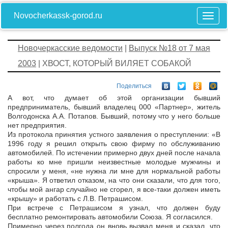
Novocherkassk-gorod.ru
Новочеркасские ведомости
|
Выпуск №18 от 7 мая
2003
| ХВОСТ, КОТОРЫЙ ВИЛЯЕТ СОБАКОЙ
Поделиться
А вот, что думает об этой организации бывший
предприниматель, бывший владелец 000 «Партнер», житель
Волгодонска А.А. Потапов. Бывший, потому что у него больше
нет предприятия.
Из протокола принятия устного заявления о преступлении: «В
1996 году я решил открыть свою фирму по обслуживанию
автомобилей. По истечении примерно двух дней после начала
работы ко мне пришли неизвестные молодые мужчины и
спросили у меня, «не нужна ли мне для нормальной работы
«крыша». Я ответил отказом, на что они сказали, что для того,
чтобы мой ангар случайно не сгорел, я все-таки должен иметь
«крышу» и работать с Л.В. Петрашисом.
При встрече с Петрашисом я узнал, что должен буду
бесплатно ремонтировать автомобили Союза. Я согласился.
Примерно через полгода он вновь вызвал меня и сказал, что