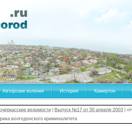
Авторские колонки
История
Камертон
очеркасские ведомости
|
Выпуск №17 от 30 апреля 2003
| «
рика волгодонского криминалитета