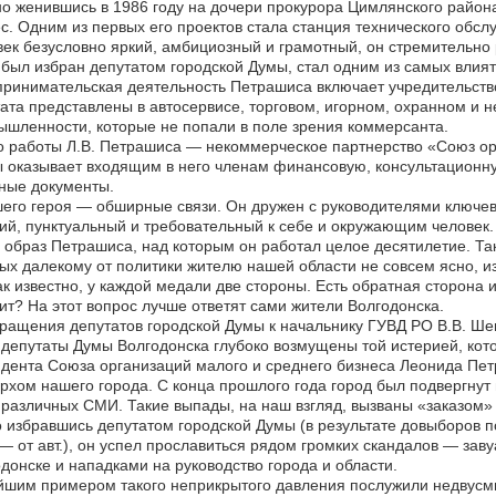
о женившись в 1986 году на дочери прокурора Цимлянского района
с. Одним из первых его проектов стала станция технического обс
ек безусловно яркий, амбициозный и грамотный, он стремительно ра
 был избран депутатом городской Думы, стал одним из самых вли
ринимательская деятельность Петрашиса включает учредительство
ата представлены в автосервисе, торговом, игорном, охранном и 
шленности, которые не попали в поле зрения коммерсанта.
 работы Л.В. Петрашиса — некоммерческое партнерство «Союз ор
 оказывает входящим в него членам финансовую, консультационну
ные документы.
его героя — обширные связи. Он дружен с руководителями ключев
ий, пунктуальный и требовательный к себе и окружающим человек.
 образ Петрашиса, над которым он работал целое десятилетие. Та
ых далекому от политики жителю нашей области не совсем ясно, из
ак известно, у каждой медали две стороны. Есть обратная сторона 
ит? На этот вопрос лучше ответят сами жители Волгодонска.
ращения депутатов городской Думы к начальнику ГУВД РО В.В. Ше
депутаты Думы Волгодонска глубоко возмущены той истерией, кото
дента Союза организаций малого и среднего бизнеса Леонида Пе
рхом нашего города. С конца прошлого года город был подвергну
 различных СМИ. Такие выпады, на наш взгляд, вызваны «заказом
 избравшись депутатом городской Думы (в результате довыборов по
 — от авт.), он успел прославиться рядом громких скандалов — за
донске и нападками на руководство города и области.
шим примером такого неприкрытого давления послужили недвусмы