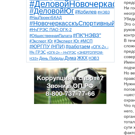
#ДеловойНовочеркасск
предс
Ни го
#ДеловойЮг
#Кобилев
#НЭВЗ
неогр
#НацПроектБКАД
Убеди
#НовочеркасскъСпортивный
Это о
#НчГРЭС ПАО ОГК-2
руков
#ПК"НЭВЗ"
контр
#ОбщественнаяПалата
В теч
#Эксперт Юг
#Эксперт Юг #МСП
сложн
#ЮРГПУ (НПИ)
#работаем
«ОГК-2» -
предо
Нч ГРЭС
«ОГК-2» – НчГРЭС
«ЭНЕРГОПРОМ-
совер
Дума
ЖКХ
НЭВЗ
День Победы
НЭЗ»
Именн
ТНТ
НчГРЭС
Победа
Собор
ТПП
подчи
благоустройство
ветераны
выборы
Но ве
дети
дороги
казаки
коррупция
космос
прав
парк
общественная палата
пожар
роща
Нужно
спорт
художники
театр
транспорт
погов
«шест
охран
Что п
него,
орган
тотал
сути 
факто