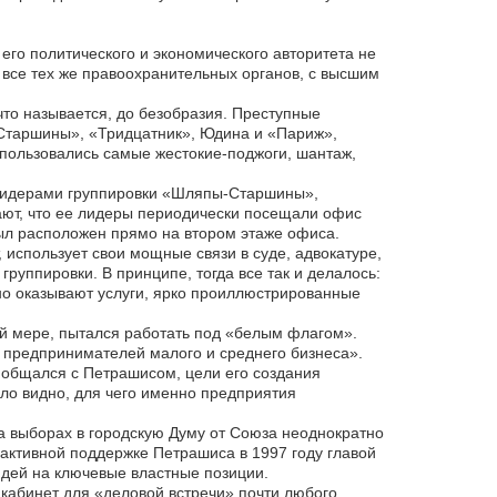
его политического и экономического авторитета не
 все тех же правоохранительных органов, с высшим
что называется, до безобразия. Преступные
Старшины», «Тридцатник», Юдина и «Париж»,
спользовались самые жестокие-поджоги, шантаж,
 лидерами группировки «Шляпы-Старшины»,
ают, что ее лидеры периодически посещали офис
был расположен прямо на втором этаже офиса.
использует свои мощные связи в суде, адвокатуре,
руппировки. В принципе, тогда все так и делалось:
но оказывают услуги, ярко проиллюстрированные
й мере, пытался работать под «белым флагом».
 предпринимателей малого и среднего бизнеса».
 общался с Петрашисом, цели его создания
ло видно, для чего именно предприятия
а выборах в городскую Думу от Союза неоднократно
 активной поддержке Петрашиса в 1997 году главой
юдей на ключевые властные позиции.
в кабинет для «деловой встречи» почти любого