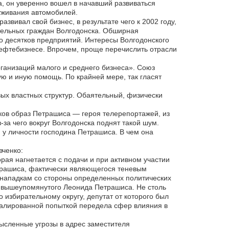
, он уверенно вошел в начавший развиваться
луживания автомобилей.
звивал свой бизнес, в результате чего к 2002 году,
ятельных граждан Волгодонска. Обширная
 десятков предприятий. Интересы Волгодонского
нефтебизнесе. Впрочем, проще перечислить отрасли
ганизаций малого и среднего бизнеса». Союз
ю и иную помощь. По крайней мере, так гласят
ых властных структур. Обаятельный, физически
ков образ Петрашиса — героя телерепортажей, из
-за чего вокруг Волгодонска поднят такой шум.
и у личности господина Петрашиса. В чем она
вченко:
рая нагнетается с подачи и при активном участии
трашиса, фактически являющегося теневым
т нападкам со стороны определенных политических
» вышеупомянутого Леонида Петрашиса. Не столь
 избирательному округу, депутат от которого был
вуалированной попыткой передела сфер влияния в
сленные угрозы в адрес заместителя