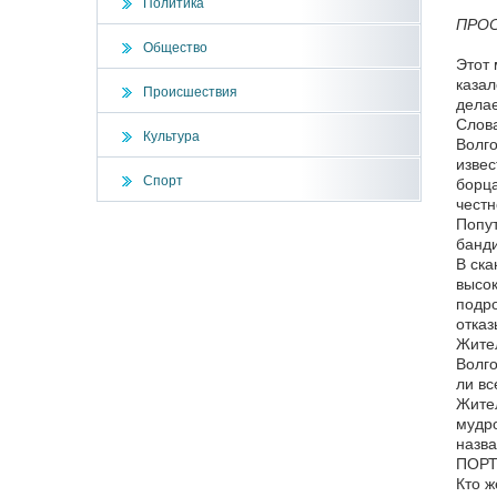
Политика
ПРО
Общество
Этот 
казал
Происшествия
делае
Слова
Культура
Волго
извес
Спорт
борца
честн
Попут
банди
В ска
высок
подро
отказ
Жител
Волго
ли вс
Жител
мудро
назв
ПОРТ
Кто ж