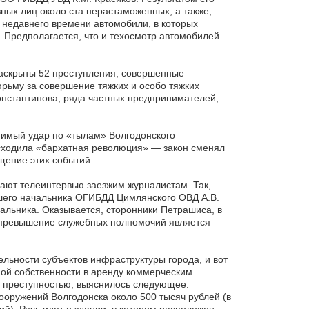
ных лиц около ста нерастаможенных, а также,
 недавнего времени автомобили, в которых
 Предполагается, что и техосмотр автомобилей
раскрыты 52 преступления, совершенные
рьму за совершение тяжких и особо тяжких
онстантинова, ряда частных предпринимателей,
тимый удар по «тылам» Волгодонского
сходила «бархатная революция» — закон сменял
ещение этих событий…
дают телеинтервью заезжим журналистам. Так,
вшего начальника ОГИБДД Цимлянского ОВД А.В.
альника. Оказывается, сторонники Петрашиса, в
 за превышение служебных полномочий является
ьности субъектов инфраструктуры города, и вот
ной собственности в аренду коммерческим
й преступностью, выяснилось следующее.
ооружений Волгодонска около 500 тысяч рублей (в