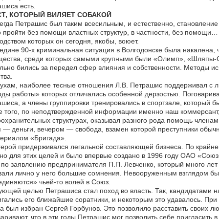
шиса есть.
Т, КОТОРЫЙ ВИЛЯЕТ СОБАКОЙ
егда Петрашис был таким всесильным, и естественно, становление 
 пройти без помощи властных структур, в частности, без помощи…
одством которых он сегодня, якобы, воюет.
едине 90-х криминальная ситуация в Волгодонске была накалена, 
щества, среди которых самыми крупными были «Олимп», «Шляпы-
льно бились за передел сфер влияния и собственности. Методы и
тва.
ухам, наиболее тесные отношения Л.В. Петрашис поддерживал с
ды работы» которых отличались особенной дерзостью. Поговарив
шиса, а члены группировки тренировались в спортзале, который 
 того, по неподтвержденной информации именно наш коммерсант, 
охранительных структурах, оказывал разного рода помощь членам г
 — деньги, вечером — свобода, взамен которой преступники обыч
сериалом «Бригада».
ерой придерживался легальной составляющей бизнеса. По крайне
о для этих целей и было впервые создано в 1996 году ОАО «Союз
 по заявлению предпринимателя П.П. Левченко, который много лет
али лично у него большие сомнения. Невооруженным взглядом бы
диняются» чьей-то волей в Союз.
ющей целью Петрашиса стал поход во власть. Так, кандидатами н
гались его ближайшие соратники, и некоторым это удавалось. При
а был избран Сергей Горбунов. Это позволило расставить своих л
аривают, что в эти годы Петрашис мог позволить себе пригласить 