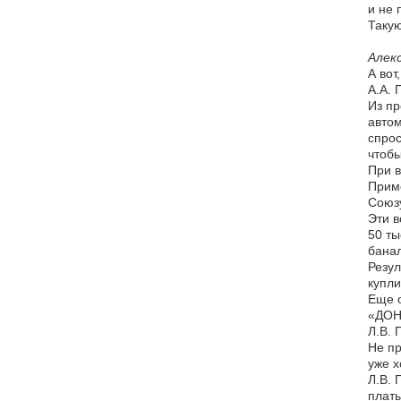
и не 
Такую
Алек
А вот
А.А. 
Из пр
автом
спрос
чтобы
При в
Приме
Союзу
Эти в
50 ты
банал
Резул
купли
Еще о
«ДОН-
Л.В. 
Не пр
уже х
Л.В. 
платы