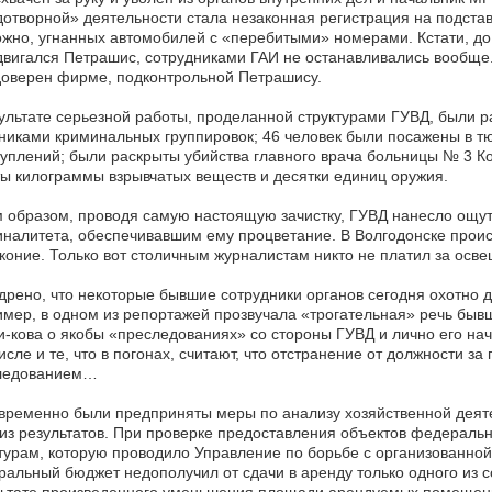
отворной» деятельности стала незаконная регистрация на подстав
жно, угнанных автомобилей с «перебитыми» номерами. Кстати, до
вигался Петрашис, сотрудниками ГАИ не останавливались вообще.
оверен фирме, подконтрольной Петрашису.
ультате серьезной работы, проделанной структурами ГУВД, были 
никами криминальных группировок; 46 человек были посажены в тю
уплений; были раскрыты убийства главного врача больницы № 3 К
ы килограммы взрывчатых веществ и десятки единиц оружия.
 образом, проводя самую настоящую зачистку, ГУВД нанесло ощу
налитета, обеспечивавшим ему процветание. В Волгодонске прои
коние. Только вот столичным журналистам никто не платил за осв
рено, что некоторые бывшие сотрудники органов сегодня охотно 
мер, в одном из репортажей прозвучала «трогательная» речь бы
-кова о якобы «преследованиях» со стороны ГУВД и лично его нач
исле и те, что в погонах, считают, что отстранение от должности
ледованием…
ременно были предприняты меры по анализу хозяйственной деятел
из результатов. При проверке предоставления объектов федераль
турам, которую проводило Управление по борьбе с организованно
альный бюджет недополучил от сдачи в аренду только одного из с