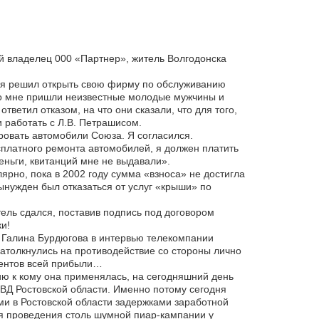
й владелец 000 «Партнер», житель Волгодонска
у я решил открыть свою фирму по обслуживанию
ко мне пришли неизвестные молодые мужчины и
ветил отказом, на что они сказали, что для того,
и работать с Л.В. Петрашисом.
ровать автомобили Союза. Я согласился.
сплатного ремонта автомобилей, я должен платить
еньги, квитанций мне не выдавали».
ярно, пока в 2002 году сумма «взноса» не достигла
ынужден был отказаться от услуг «крыши» по
тель сдался, поставив подпись под договором
и!
а Галина Бурдюгова в интервью телекомпании
атолкнулись на противодействие со стороны лично
центов всей прибыли…
ию к кому она применялась, на сегодняшний день
УВД Ростовской области. Именно потому сегодня
ми в Ростовской области задержками заработной
я проведения столь шумной пиар-кампании у