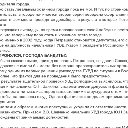
одителя города.
о стать легальным хозяином города пока не мог. И тут, по странн
ятельств, в городе начинается вторая серия передела сфер влиян
акантные» места проводятся довыборы, в результате которых Петр
ата.
тверждают очевидцы, во время празднования своей победы в ресто
л, что теперь ему пора стать и хозяином всего города.
о именно в 2002 году, когда Петрашис становится депутатом, его с
е на должность начальника ГУВД Указом Президента Российской 
енко…
ТРОНУЛСЯ, ГОСПОДА БАНДИТЫ1
 было сказано выше, приход во власть Петрашиса, создание Союза
донске не имели бы места без помощи правоохранительных орган
ому одним из первых решений руководства ГУВД по ситуации в Волг
олее, что фактов для ее проведения было предостаточно.
в результате тщательной проверки УВД Волгодонска выяснилось, ч
ая и начальника Ю.Н. Заикина, систематически допускали факты 
ионеры отчитывались перед вышестоящими структурами о том, что
якобы, направлены в суд. Однако фактически по делам принимали
упников.
о таким образом многие преступники уходили от ответственности,
казанность. Приказом В.В. Шевченко начальник УВД города Ю.Н За
бождены от занимаемых должностей.
хвачен за руку и уволен из органов внутренних дел и начальник М