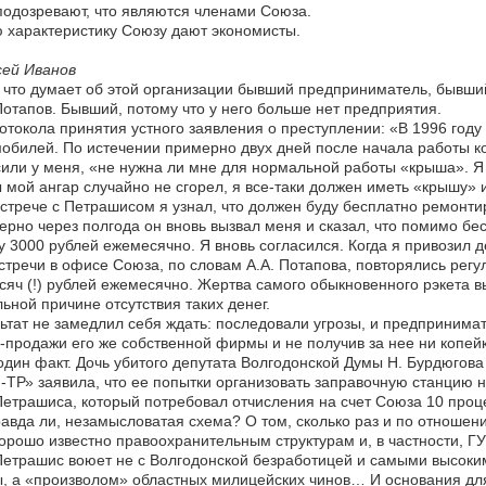
подозревают, что являются членами Союза.
 характеристику Союзу дают экономисты.
сей Иванов
, что думает об этой организации бывший предприниматель, бывши
Потапов. Бывший, потому что у него больше нет предприятия.
отокола принятия устного заявления о преступлении: «В 1996 год
обилей. По истечении примерно двух дней после начала работы 
или у меня, «не нужна ли мне для нормальной работы «крыша». Я от
 мой ангар случайно не сгорел, я все-таки должен иметь «крышу» 
стрече с Петрашисом я узнал, что должен буду бесплатно ремонти
рно через полгода он вновь вызвал меня и сказал, что помимо бе
 3000 рублей ежемесячно. Я вновь согласился. Когда я привозил д
стречи в офисе Союза, по словам А.А. Потапова, повторялись регул
сяч (!) рублей ежемесячно. Жертва самого обыкновенного рэкета в
ьной причине отсутствия таких денег.
ьтат не замедлил себя ждать: последовали угрозы, и предпринима
-продажи его же собственной фирмы и не получив за нее ни копейк
дин факт. Дочь убитого депутата Волгодонской Думы Н. Бурдюгов
ТР» заявила, что ее попытки организовать заправочную станцию н
Петрашиса, который потребовал отчисления на счет Союза 10 про
авда ли, незамысловатая схема? О том, сколько раз и по отношен
орошо известно правоохранительным структурам и, в частности, Г
Петрашис воюет не с Волгодонской безработицей и самыми высоки
, а «произволом» областных милицейских чинов… И основания дл