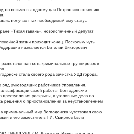
ому, но весьма выгодному для Петрашиса стечению
ия.
ашис получает так необходимый ему статус
ране «Тихая гавань», новоиспеченный депутат
покойной жизни приходит конец. Поскольку чуть
Федерации назначается Виталий Викторович
, разветвленная сеть криминальных группировок в
ов.
одонске стала своего рода зачистка УВД города.
то ряд руководящих работников Управления,
фальсификации своей работы. Волгодонские
 преступления раскрыты, а уголовные дела по
сь решения о приостановлении за неустановлением
 а криминальный мир Волгодонска чувствовал свою
икин и его заместитель Г.И, Смирнов были
РЭО ГИБДД УВД К.М. Красиков. Результатом его