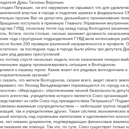
едателя Думы Татьяны Воронько.
сподин Петрашис, ни его окружение не скрывают, что для удовлет
аниченной властью в городе и поднятия шумихи в федеральных 
тельно просим Вас не допустить дальнейшего проникновения тенев
бращение поступило в приемную Главного Управления внутренних 
одства ГУВД, поскольку почти год назад город Волгодонск решени
оль. Кстати, почти столько, сколько занимает должность начальник
ение года структурные подразделения ГУВД вели интенсивную рабо
ости более 200 проверок различной направленности и профиля. 
статочно: за последние годы в городе были убиты три депутата Ду
шен ряд дерзких преступлений.
о потому спустя несколько недель после назначения генерал-май
ненными задачу проанализировать ситуацию в Волгодонске.
рнемся к нашему герою. Каким знают его рядовые волгодончане 
оохранительным органам?
 сказать, что жители Волгодонска, скорее всего, видят своего земля
аривают, что Леонид Вальдемарович перемещается по городу на е
исотом» «Мерседесе»; обеспечением личной безопасности депута
ного агентства, учредителем которого является Союз организаций 
редставляет из себя Союз под президентством Петрашиса? Подав
 связаны взаимным соучредительством — небольшая группа людей
изаций, так и учредителями других. Такая система экономических
ьный контроль над огромными капиталами и одномоментно консоли
же, нет никаких документов, подтверждающих финансовые взаимо
в оказания им помощи. Так что, по сути, Союз существует только 