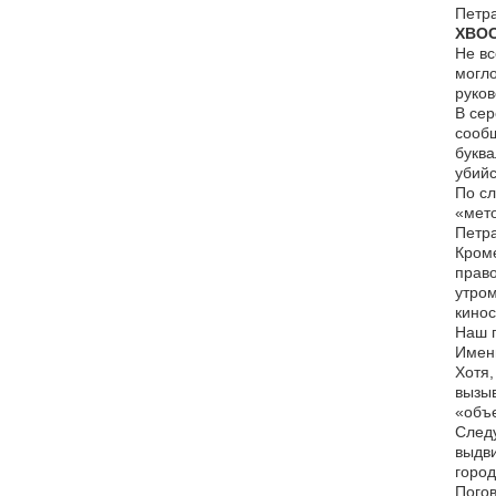
Петра
ХВОС
Не вс
могло
руков
В сер
сооб
буква
убийс
По сл
«мето
Петра
Кроме
право
утром
кино
Наш г
Именн
Хотя,
вызыв
«объе
Следу
выдви
город
Погов