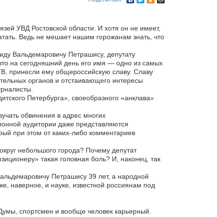
ей УВД Ростовской области. И хотя он не имеет,
атать. Ведь не мешает нашим горожанам знать, что
иду Вальдемаровичу Петрашису, депутату
что на сегодняшний день его имя — одно из самых
ТВ, принесли ему общероссийскую славу. Славу
ительных органов и отстаивающего интересы
урналисты.
итского Петербурга», своеобразного «анклава»
вучать обвинения в адрес многих
ионной аудитории даже представляются
рый при этом от каких-либо комментариев
вокруг небольшого города? Почему депутат
иционеру» такая головная боль? И, наконец, так
Вальдемаровичу Петрашису 39 лет, а народной
же, наверное, и науке, известной россиянам под
 Думы, спортсмен и вообще человек карьерный.