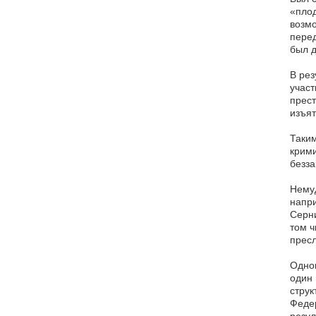
«плод
возмо
перед
был д
В рез
участ
прест
изъят
Таким
крими
безза
Немуд
напри
Серни
том ч
прес
Однов
один 
струк
Федер