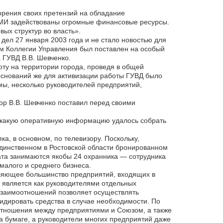
ворения своих претензий на обладание
СМИ задействованы огромные финансовые ресурсы.
ых структур во власть».
дел 27 января 2003 года и не стало новостью для
ем Коллегии Управления был поставлен на особый
а ГУВД В.В. Шевченко.
ту на территории города, проведя в общей
Оснований же для активизации работы ГУВД было
мы, несколько руководителей предприятий,
ор В.В. Шевченко поставил перед своими
и какую оперативную информацию удалось собрать
ка, в основном, по телевизору. Поскольку,
динственном в Ростовской области бронированном
та занимаются якобы 24 охранника — сотрудника
малого и среднего бизнеса.
ляющее большинство предприятий, входящих в
 является как руководителями отдельных
 взаимоотношений позволяет осуществлять
дировать средства в случае необходимости. По
отношения между предприятиями и Союзом, а также
на бумаге, а руководители многих предприятий даже