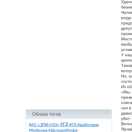
Удачн
бизне
Челов
когда
предп
депут
промы
Место
якобы
устав
У наш
крепк
Таков
котор
Но, к
состо
Из об
«Мы, 
прези
олига
сил в
давно
Облако тегов
убит,
Волго
#ГД
#АО «ЭПМ-НЭЗ»
#ГД #работаем
Ярчай
#ДеловойКофе
#Кобилев