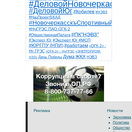
#ДеловойНовочеркасск
#ДеловойЮг
#Кобилев
#НЭВЗ
#НацПроектБКАД
#НовочеркасскъСпортивный
#НчГРЭС ПАО ОГК-2
#ПК"НЭВЗ"
#ОбщественнаяПалата
#Эксперт Юг
#Эксперт Юг #МСП
#ЮРГПУ (НПИ)
#работаем
«ОГК-2» -
Нч ГРЭС
«ОГК-2» – НчГРЭС
«ЭНЕРГОПРОМ-
Дума
ЖКХ
НЭВЗ
День Победы
НЭЗ»
ТНТ
НчГРЭС
Победа
Собор
ТПП
благоустройство
ветераны
выборы
дети
дороги
казаки
коррупция
космос
парк
общественная палата
пожар
роща
спорт
художники
театр
транспорт
Реклама
Новости
Экономика
Политика
Общество