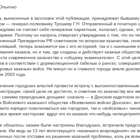
Опытно
, вынесенные в заголовок этой публикации, принадлежат бывше
ом — генерал-полковнику Трошеву Г.Н. Отправленный в почетную о
едливо не считает себя генералом паркетным, полагает, однако, ч
армия. Поэтому он напрочь отвергает утверждение о том, что он т
ченный Президентом РФ советником по вопросам казачества, генер
лявший, теперь знакомится как с его историей, так и с нынешним е
вания казаков, но и там, где созданы и действуют казачьи общест
сти современное казачество к «общему знаменателю». С этой цель
в в соответствии с дореволюционной табелью о рангах, совершае
ровых казачьих войск. Не минул он и главного города земли донск
я 2003 года.
ление городских властей провести встречу с высокопоставленным 
истрации, своей цели не достигло, и советник по казачеству все ж
с самими природными донцами: сначала — в Донском кадетском ко
а Войскового казачьего общества «Всевеликое войско Донское», во
вило изрядно поволноваться как городских, так и «войсковых» чин
все время настороже: вдруг кто из казаков что-нибудь нелицеприят
е обошлось: казаки были настроены благодушно, встречали предст
ли. Им ведь за 13 лет вялотекущего «казачьего возрождения» не в
нных после отставки на решение казачьей проблемы, коль уж возн