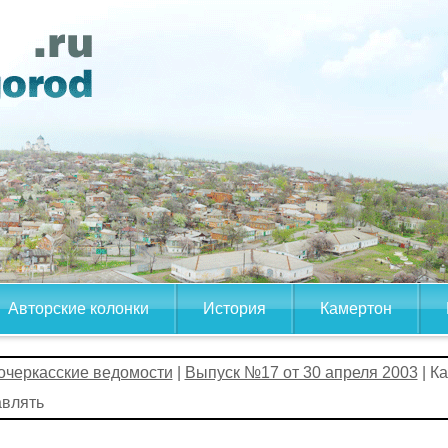
Авторские колонки
История
Камертон
очеркасские ведомости
|
Выпуск №17 от 30 апреля 2003
| К
авлять