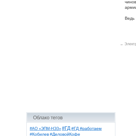
чинов
армии
Ведь 
←
Электр
Облако тегов
#ГД
#АО «ЭПМ-НЭЗ»
#ГД #работаем
#ДеловойКофе
#Кобилев