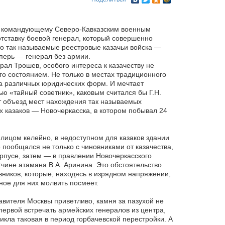
му командующему Северо-Кавказским военным
тставку боевой генерал, который совершенно
то так называемые реестровые казачьи войска —
еперь — генерал без армии.
ал Трошев, особого интереса к казачеству не
го состоянием. Не только в местах традиционного
ва различных юридических форм. И мечтает
ю «тайный советник», каковым считался бы Г.Н.
т объезд мест нахождения так называемых
их казаков — Новочеркасска, в котором побывал 24
лицом келейно, в недоступном для казаков здании
е пообщался не только с чиновниками от казачества,
рпусе, затем — в правлении Новочеркасского
тчине атамана В.А. Аринина. Это обстоятельство
овников, которые, находясь в изрядном напряжении,
ное для них молвить посмеет.
авителя Москвы приветливо, камня за пазухой не
первой встречать армейских генералов из центра,
икла таковая в период горбачевской перестройки. А