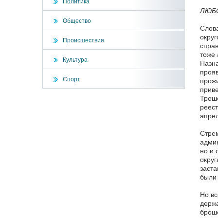
Политика
ЛЮБ
Общество
Слова
округ
Происшествия
справ
тоже 
Культура
Назна
прояв
Спорт
прожи
приве
Троше
реест
апрел
Стрем
админ
но и 
округ
заста
были 
Но вс
держа
броше