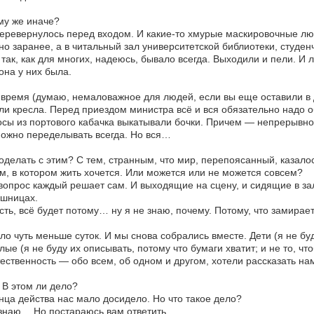
му же иначе?
еревернулось перед входом. И какие-то хмурые маскировочные люд
но заранее, а в читальный зал университетской библиотеки, студен
так, как для многих, надеюсь, бывало всегда. Выходили и пели. И
она у них была.
 время (думаю, немаловажное для людей, если вы еще оставили в д
ли кресла. Перед приездом министра всё и вся обязательно надо о
сы из портового кабачка выкатывали бочки. Причем — непрерывно
ожно переделывать всегда. Но вся…
оделать с этим? С тем, странным, что мир, перепоясанный, казало
, в котором жить хочется. Или можется или не можется совсем?
вопрос каждый решает сам. И выходящие на сцену, и сидящие в з
ешницах.
сть, всё будет потому… ну я не знаю, почему. Потому, что замирает
о чуть меньше суток. И мы снова собрались вместе. Дети (я не буд
лые (я не буду их описывать, потому что бумаги хватит; и не то, чт
ественность — обо всем, об одном и другом, хотели рассказать нам
 В этом ли дело?
нца действа нас мало досидело. Но что такое дело?
знаю… Но постараюсь вам ответить.