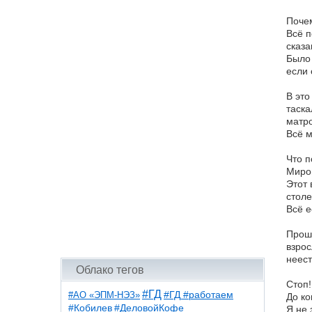
Поче
Всё п
сказа
Было 
если 
В это
таска
матро
Всё м
Что п
Миром
Этот 
стол
Всё е
Прошл
взрос
неест
Облако тегов
Стоп!
#ГД
#АО «ЭПМ-НЭЗ»
#ГД #работаем
До ко
#ДеловойКофе
#Кобилев
Я не 