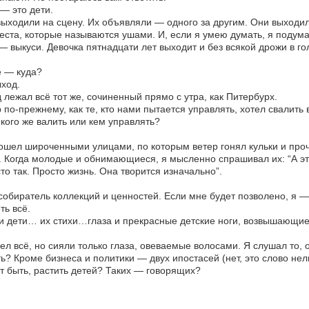
— это дети.
ыходили на сцену. Их объявляли — одного за другим. Они выходил
еста, которые называются ушами. И, если я умею думать, я подумал
— выкуси. Девочка пятнадцати лет выходит и без всякой дрожи в го
е — куда?
ход.
 лежал всё тот же, сочиненный прямо с утра, как Питербурх.
 по-прежнему, как те, кто нами пытается управлять, хотел свалить 
 кого же валить или кем управлять?
ошел широченными улицами, по которым ветер гонял кульки и про
 Когда молодые и обнимающиеся, я мысленно спрашивал их: “А это 
то так. Просто жизнь. Она творится изначально”.
собиратель коллекций и ценностей. Если мне будет позволено, я — 
ть всё.
и дети… их стихи…глаза и прекрасные детские ноги, возвышающие
ел всё, но сияли только глаза, овеваемые волосами. Я слушал то, о
ь? Кроме бизнеса и политики — двух ипостасей (нет, это слово нель
 быть, растить детей? Таких — говорящих?