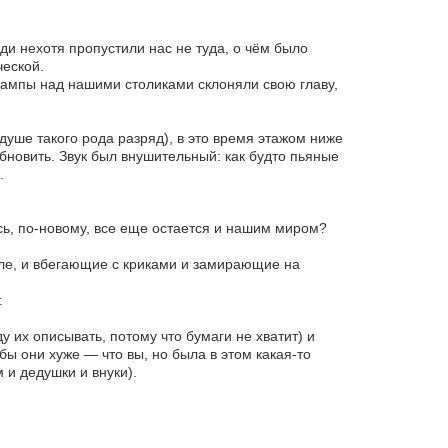
и нехотя пропустили нас не туда, о чём было
ческой.
 лампы над нашими столиками склоняли свою главу,
уше такого рода разряд), в это время этажом ниже
бновить. Звук был внушительный: как будто пьяные
.
сь, по-новому, все еще остается и нашим миром?
але, и вбегающие с криками и замирающие на
.
у их описывать, потому что бумаги не хватит) и
обы они хуже — что вы, но была в этом какая-то
 и дедушки и внуки).