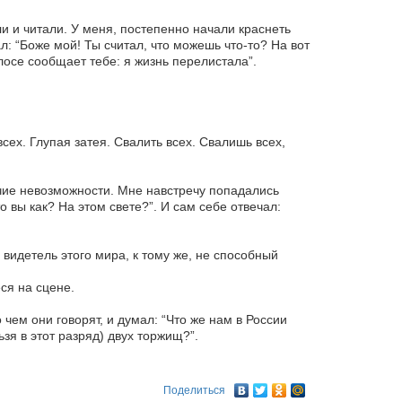
и и читали. У меня, постепенно начали краснеть
: “Боже мой! Ты считал, что можешь что-то? На вот
лосе сообщает тебе: я жизнь перелистала”.
всех. Глупая затея. Свалить всех. Свалишь всех,
чие невозможности. Мне навстречу попадались
вы как? На этом свете?”. И сам себе отвечал:
видетель этого мира, к тому же, не способный
ся на сцене.
 чем они говорят, и думал: “Что же нам в России
зя в этот разряд) двух торжищ?”.
Поделиться