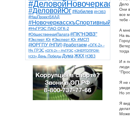
#ДеловойНовочеркасск
Дело 
#ДеловойЮг
Они в
#Кобилев
#НЭВЗ
все м
#НацПроектБКАД
тебе 
#НовочеркасскъСпортивный
#НчГРЭС ПАО ОГК-2
А мн
#ПК"НЭВЗ"
#ОбщественнаяПалата
На вы
#Эксперт Юг
#Эксперт Юг #МСП
Город
#ЮРГПУ (НПИ)
#работаем
«ОГК-2» -
Ветер
Нч ГРЭС
«ОГК-2» – НчГРЭС
«ЭНЕРГОПРОМ-
тогда
Дума
ЖКХ
НЭВЗ
День Победы
НЭЗ»
ТНТ
НчГРЭС
И я п
Победа
Собор
ТПП
люди.
благоустройство
ветераны
выборы
дети
“Прос
дороги
казаки
коррупция
космос
парк
общественная палата
пожар
роща
Я не 
спорт
художники
театр
транспорт
увиде
Но эт
Я вид
делат
Может