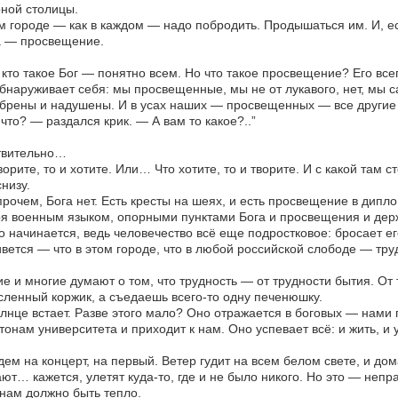
ной столицы.
м городе — как в каждом — надо побродить. Продышаться им. И, есл
а — просвещение.
 кто такое Бог — понятно всем. Но что такое просвещение? Его вс
бнаруживает себя: мы просвещенные, мы не от лукавого, нет, мы 
брены и надушены. И в усах наших — просвещенных — все другие
 что? — раздался крик. — А вам то какое?..”
твительно…
ворите, то и хотите. Или… Что хотите, то и творите. И с какой там
снизу.
прочем, Бога нет. Есть кресты на шеях, и есть просвещение в дипл
я военным языком, опорными пунктами Бога и просвещения и держи
о начинается, ведь человечество всё еще подростковое: бросает его 
вется — что в этом городе, что в любой российской слободе — тру
е и многие думают о том, что трудность — от трудности бытия. От т
ленный коржик, а съедаешь всего-то одну печенюшку.
лнце встает. Разве этого мало? Оно отражается в боговых — нами 
онам университета и приходит к нам. Оно успевает всё: и жить, и 
ем на концерт, на первый. Ветер гудит на всем белом свете, и д
ют… кажется, улетят куда-то, где и не было никого. Но это — неп
нам должно быть тепло.