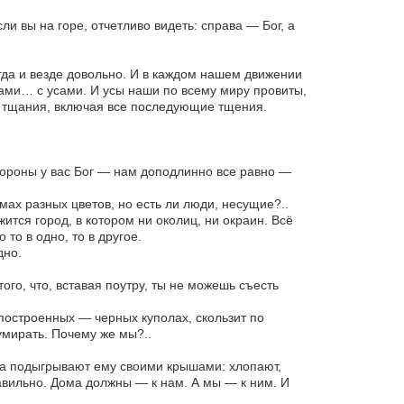
и вы на горе, отчетливо видеть: справа — Бог, а
егда и везде довольно. И в каждом нашем движении
сами… с усами. И усы наши по всему миру провиты,
 тщания, включая все последующие тщения.
 стороны у вас Бог — нам доподлинно все равно —
омах разных цветов, но есть ли люди, несущие?..
тся город, в котором ни околиц, ни окраин. Всё
то в одно, то в другое.
дно.
ого, что, вставая поутру, ты не можешь съесть
построенных — черных куполах, скользит по
умирать. Почему же мы?..
ома подыгрывают ему своими крышами: хлопают,
равильно. Дома должны — к нам. А мы — к ним. И