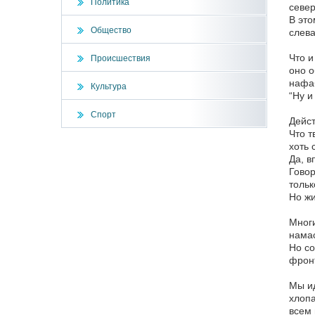
Политика
север
В это
Общество
слев
Что и
Происшествия
оно о
нафа
Культура
“Ну и
Спорт
Дейс
Что т
хоть 
Да, в
Говор
тольк
Но жи
Многи
намас
Но со
фронт
Мы ид
хлопа
всем 