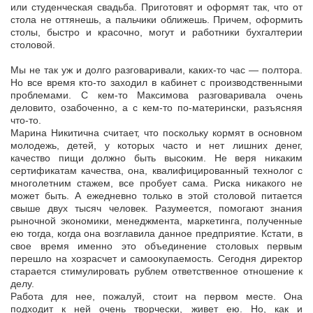
или студенческая свадьба. Приготовят и оформят так, что от
стола не оттянешь, а пальчики оближешь. Причем, оформить
столы, быстро и красочно, могут и работники бухгалтерии
столовой.
Мы не так уж и долго разговаривали, каких-то час — полтора.
Но все время кто-то заходил в кабинет с производственными
проблемами. С кем-то Максимова разговаривала очень
деловито, озабоченно, а с кем-то по-матерински, разъясняя
что-то.
Марина Никитична считает, что поскольку кормят в основном
молодежь, детей, у которых часто и нет лишних денег,
качество пищи должно быть высоким. Не веря никаким
сертификатам качества, она, квалифицированный технолог с
многолетним стажем, все пробует сама. Риска никакого не
может быть. А ежедневно только в этой столовой питается
свыше двух тысяч человек. Разумеется, помогают знания
рыночной экономики, менеджмента, маркетинга, полученные
ею тогда, когда она возглавила данное предприятие. Кстати, в
свое время именно это объединение столовых первым
перешло на хозрасчет и самоокупаемость. Сегодня директор
старается стимулировать рублем ответственное отношение к
делу.
Работа для нее, пожалуй, стоит на первом месте. Она
подходит к ней очень творчески, живет ею. Но, как и