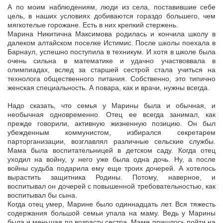
А по моим наблюдениям, люди из села, поставившие себе
цель, в наших условиях добиваются гораздо большего, чем
мягкотелые горожане. Есть в них крепкий стержень.
Марина Никитична Максимова родилась и кончила школу в
далеком алтайском поселке Истимис. После школы поехала в
Барнаул, успешно поступила в техникум. И хотя в школе была
очень сильна в математике и удачно участвоввала в
олимпиадах, вслед за старшей сестрой стала учиться на
технолога общественного питания. Собственно, это типично
женская специальность. А повара, как и врачи, нужны всегда.
Надо сказать, что семья у Марины была и обычная, и
необычная одновременно. Отец ее всегда занимал, как
прежде говорили, активную жизненную позицию. Он был
убежденным коммунистом, избирался секретарем
парторганизации, возглавлял различные сельские службы.
Мама была воспитательницей в детском саду. Когда отец
уходил на войну, у него уже была одна дочь. Ну, а после
войны судьба подарила ему еще троих дочерей. А хотелось
вырастить защитника Родины. Потому, наверное, и
воспитывал он дочерей с повышенной требовательностью, как
воспитывал бы сына.
Когда отец умер, Марине было одиннадцать лет. Вся тяжесть
содержания большой семьи упала на маму. Ведь у Марины
была и меньшая по возрасту сестра. Маме пришлось пойти на