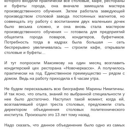
которого входили практически все столовые, кафе, рестораны
и буфеты города, она вначале замещала мастера
производственного обучения. Затем работала заведующей
производством столовой завода постоянных магнитов, но
совмещать эту работу с воспитанием двух маленьких дочек
было весьма сложно, и она вновь стала мастером
производственного обучения — готовила для предприятий
общепита города поваров, кондитеров, буфетчиков.
Потребность тогда в кадрах была большая — сеть
беспрерывно увеличивалась — строили кафе, открывали
столовые и буфеты…
И тут попросили Максимову на один месяц возглавить
кондитерский цех ресторана «Новочеркасск». А получилось
практически на год. Единственное преимущество — рядом с
домом. Ведь на работу приходила к 6 часам утра.
Не будем пересказывать всю биографию Марины Никитичны.
И так ясно, что опыта, знаний по выбранной специальности у
нее было достаточно. Наступил такой момент, когда ей,
возглавлявшей отдел треста столовых, предложили стать
директором объединения столовых политехнического
института. Произошло это 13 лет тому назад.
Надо сказать, что данное объединение было одно из самых