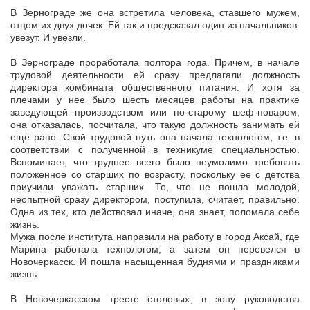
В Зернограде же она встретила человека, ставшего мужем,
отцом их двух дочек. Ей так и предсказал один из начальников:
увезут. И увезли.
В Зернограде проработала полтора года. Причем, в начале
трудовой деятельности ей сразу предлагали должность
директора комбината общественного питания. И хотя за
плечами у нее было шесть месяцев работы на практике
заведующей производством или по-старому шеф-поваром,
она отказалась, посчитала, что такую должность занимать ей
еще рано. Свой трудовой путь она начала технологом, т.е. в
соответствии с полученной в техникуме специальностью.
Вспоминает, что труднее всего было неумолимо требовать
положенное со старших по возрасту, поскольку ее с детства
приучили уважать старших. То, что не пошла молодой,
неопытной сразу директором, поступила, считает, правильно.
Одна из тех, кто действовал иначе, она знает, поломала себе
жизнь.
Мужа после института направили на работу в город Аксай, где
Марина работала технологом, а затем он перевелся в
Новочеркасск. И пошла насыщенная буднями и праздниками
жизнь.
В Новочеркасском тресте столовых, в зону руководства