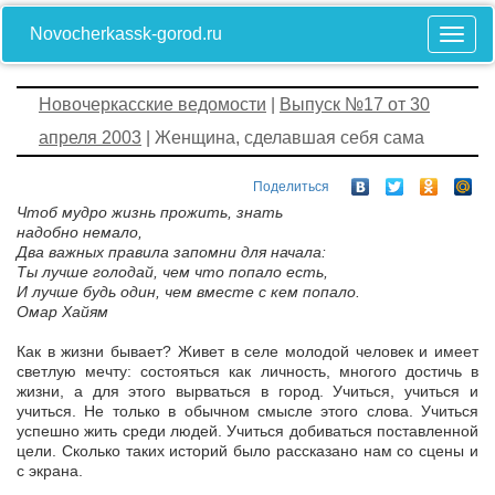
Novocherkassk-gorod.ru
Новочеркасские ведомости
|
Выпуск №17 от 30
апреля 2003
| Женщина, сделавшая себя сама
Поделиться
Чтоб мудро жизнь прожить, знать
надобно немало,
Два важных правила запомни для начала:
Ты лучше голодай, чем что попало есть,
И лучше будь один, чем вместе с кем попало.
Омар Хайям
Как в жизни бывает? Живет в селе молодой человек и имеет
светлую мечту: состояться как личность, многого достичь в
жизни, а для этого вырваться в город. Учиться, учиться и
учиться. Не только в обычном смысле этого слова. Учиться
успешно жить среди людей. Учиться добиваться поставленной
цели. Сколько таких историй было рассказано нам со сцены и
с экрана.