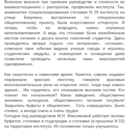
Возникли вначале при прежнем руководстве и сложности во
взаимоотношениях с ректоратом, профкомом института. Так,
знаменитая специализированная столовая N 29 института на
улице Бакунина, выстроенная по специальному
общепитовскому проекту, была искусственно отторгнута. И
теперь, чтобы ее возродить, нужны огромные
капиталовложения. А ведь эта столовая была излюбленным
местом питания и досуга многих поколений студентов. Здесь
проводились вечера отдыха «по интересам», «огоньки»,
отмечали свои юбилеи видные ученые города и игрались
студенческие свадьбы, а помещения и оснащение даже
позволяли проводить несколько таких мероприятий
одновременно.
Как скоротечно и изменчиво время. Кажется, совсем недавно
перерезали красную ленточку, говорили красивые
многозначительные речи на открытии этого, тогда еще нового
здания… Им гордились, его показывали высоким гостям. Кто
помнит тех начальников? Какое заведение, общественно
значимое, культурное, общественного питания погубили!
Закрылись буфеты в общежитиях… Сеть сокращалась. Было
сложно, а иногда очень и очень трудно.
Сегодня под руководством М.Н. Максимовой работает восемь
буфетов, столовая в студгородке и столовая (в прошлом N 15)
на территории института. Их положение только улучшилось.