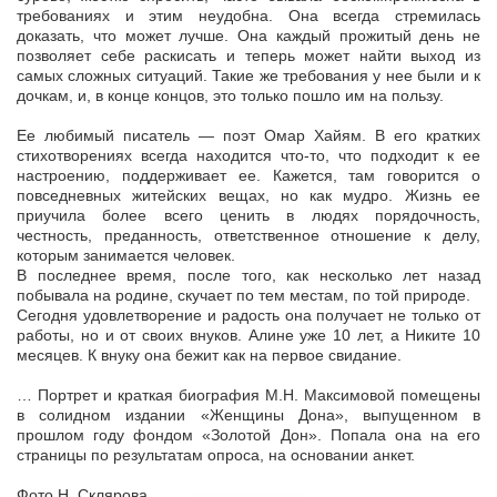
требованиях и этим неудобна. Она всегда стремилась
доказать, что может лучше. Она каждый прожитый день не
позволяет себе раскисать и теперь может найти выход из
самых сложных ситуаций. Такие же требования у нее были и к
дочкам, и, в конце концов, это только пошло им на пользу.
Ее любимый писатель — поэт Омар Хайям. В его кратких
стихотворениях всегда находится что-то, что подходит к ее
настроению, поддерживает ее. Кажется, там говорится о
повседневных житейских вещах, но как мудро. Жизнь ее
приучила более всего ценить в людях порядочность,
честность, преданность, ответственное отношение к делу,
которым занимается человек.
В последнее время, после того, как несколько лет назад
побывала на родине, скучает по тем местам, по той природе.
Сегодня удовлетворение и радость она получает не только от
работы, но и от своих внуков. Алине уже 10 лет, а Никите 10
месяцев. К внуку она бежит как на первое свидание.
… Портрет и краткая биография М.Н. Максимовой помещены
в солидном издании «Женщины Дона», выпущенном в
прошлом году фондом «Золотой Дон». Попала она на его
страницы по результатам опроса, на основании анкет.
Фото Н. Склярова.