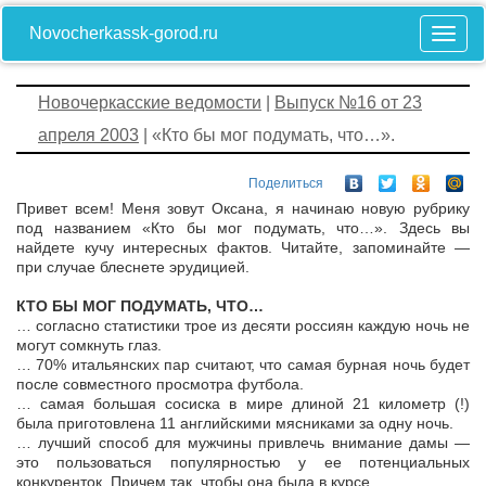
Novocherkassk-gorod.ru
Новочеркасские ведомости
|
Выпуск №16 от 23
апреля 2003
| «Кто бы мог подумать, что…».
Поделиться
Привет всем! Меня зовут Оксана, я начинаю новую рубрику
под названием «Кто бы мог подумать, что…». Здесь вы
найдете кучу интересных фактов. Читайте, запоминайте —
при случае блеснете эрудицией.
КТО БЫ МОГ ПОДУМАТЬ, ЧТО…
… согласно статистики трое из десяти россиян каждую ночь не
могут сомкнуть глаз.
… 70% итальянских пар считают, что самая бурная ночь будет
после совместного просмотра футбола.
… самая большая сосиска в мире длиной 21 километр (!)
была приготовлена 11 английскими мясниками за одну ночь.
… лучший способ для мужчины привлечь внимание дамы —
это пользоваться популярностью у ее потенциальных
конкуренток. Причем так, чтобы она была в курсе.