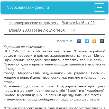
Novocherkassk-gorod.ru
Новочеркасские ведомости
|
Выпуск №16 от 23
апреля 2003
| Я не люблю тебя, НПИ!
Поделиться
Картинки не с выставки.
ПСК “Митос” и клуб авторской песни “Старый кораблик”
решили провести в рамках журналистского конкурса “Митос-
Вдохновение” городской Фестиваль авторской песни и поэзии.
Основная идея – привлечение молодых талантов в творческие
объединения
города. Мероприятие задумывалось не рядовое. Большой
концерт в первый день, творческие мастерские и конкурс — во
второй.
И, конечно, дипломы и призы. Предварительные прослушки
прошли в детском поэтическом клубе “Взлет” и в “Кораблике”.
“Митос” выделил деньги на призы и аренду зала. Все газеты
и телеканалы города сообщили о предстоящем фестивале.
“Старый кораблик” четыре года подряд проводит фестивали в