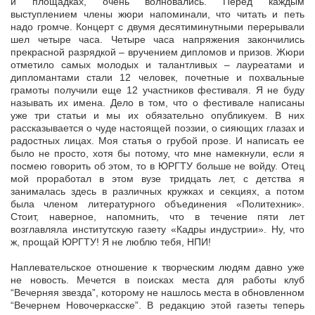
и площадках, очень волновались. Перед каждым
выступлением члены жюри напоминали, что читать и петь
надо громче. Концерт с двумя десятиминутными перерывали
шел четыре часа. Четыре часа напряжения закончились
прекрасной разрядкой – вручением дипломов и призов. Жюри
отметило самых молодых и талантливых – лауреатами и
дипломантами стали 12 человек, почетные и похвальные
грамоты получили еще 12 участников фестиваля. Я не буду
называть их имена. Дело в том, что о фестивале написаны
уже три статьи и мы их обязательно опубликуем. В них
рассказывается о чуде настоящей поэзии, о сияющих глазах и
радостных лицах. Моя статья о грубой прозе. И написать ее
было не просто, хотя бы потому, что мне намекнули, если я
посмею говорить об этом, то в ЮРГТУ больше не войду. Отец
мой проработал в этом вузе тридцать лет, с детства я
занималась здесь в различных кружках и секциях, а потом
была членом литературного объединения «Политехник».
Стоит, наверное, напомнить, что в течение пяти лет
возглавляла институтскую газету «Кадры индустрии». Ну, что
ж, прощай ЮРГТУ! Я не люблю тебя, НПИ!
Наплевательское отношение к творческим людям давно уже
не новость. Мечется в поисках места для работы клуб
“Вечерняя звезда”, которому не нашлось места в обновленном
“Вечернем Новочеркасске”. В редакцию этой газеты теперь