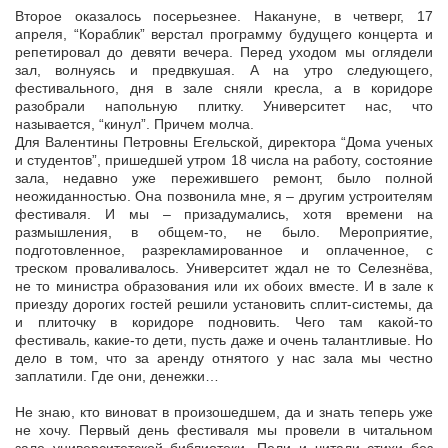
Второе оказалось посерьезнее. Накануне, в четверг, 17
апреля, “Кораблик” верстал программу будущего концерта и
репетировал до девяти вечера. Перед уходом мы оглядели
зал, волнуясь и предвкушая. А на утро следующего,
фестивального, дня в зале сняли кресла, а в коридоре
разобрали напольную плитку. Университет нас, что
называется, “кинул”. Причем молча.
Для Валентины Петровны Егельской, директора “Дома ученых
и студентов”, пришедшей утром 18 числа на работу, состояние
зала, недавно уже пережившего ремонт, было полной
неожиданностью. Она позвонила мне, я – другим устроителям
фестиваля. И мы – призадумались, хотя времени на
размышления, в общем-то, не было. Мероприятие,
подготовленное, разрекламированное и оплаченное, с
треском проваливалось. Университет ждал не то Селезнёва,
не то министра образования или их обоих вместе. И в зале к
приезду дорогих гостей решили установить сплит-системы, да
и плиточку в коридоре подновить. Чего там какой-то
фестиваль, какие-то дети, пусть даже и очень талантливые. Но
дело в том, что за аренду отнятого у нас зала мы честно
заплатили. Где они, денежки…
Не знаю, кто виноват в произошедшем, да и знать теперь уже
не хочу. Первый день фестиваля мы провели в читальном