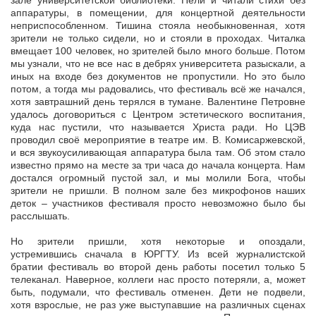
зале университетской библиотеки. Пели и читали стихи без
аппаратуры, в помещении, для концертной деятельности
неприспособленном. Тишина стояла необыкновенная, хотя
зрители не только сидели, но и стояли в проходах. Читалка
вмещает 100 человек, но зрителей было много больше. Потом
мы узнали, что не все нас в дебрях университета разыскали, а
иных на входе без документов не пропустили. Но это было
потом, а тогда мы радовались, что фестиваль всё же начался,
хотя завтрашний день терялся в тумане. Валентине Петровне
удалось договориться с Центром эстетического воспитания,
куда нас пустили, что называется Христа ради. Но ЦЭВ
проводил своё мероприятие в театре им. В. Комисаржевской,
и вся звукоусиливающая аппаратура была там. Об этом стало
известно прямо на месте за три часа до начала концерта. Нам
достался огромный пустой зал, и мы молили Бога, чтобы
зрители не пришли. В полном зале без микрофонов наших
деток – участников фестиваля просто невозможно было бы
расслышать.
Но зрители пришли, хотя некоторые и опоздали,
устремившись сначала в ЮРГТУ. Из всей журналистской
братии фестиваль во второй день работы посетил только 5
телеканал. Наверное, коллеги нас просто потеряли, а, может
быть, подумали, что фестиваль отменен. Дети не подвели,
хотя взрослые, не раз уже выступавшие на различных сценах