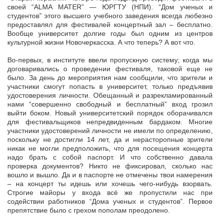
своей “ALMA MATER” — ЮРГТУ (НПИ). “Дом ученых и
студентов” этого высшего учебного заведения всегда любезно
предоставлял для фестивалей концертный зал – бесплатно.
Вообще университет долгие годы был одним из центров
культурной жизни Новочеркасска. А что теперь? А вот что.
Во-первых, в институте ввели пропускную систему; когда мы
договаривались о проведении фестиваля, таковой еще не
было. За день до мероприятия нам сообщили, что зрители и
участники смогут попасть в университет, только предъявив
удостоверения личности. Обещанный и разрекламированный
нами “совершенно свободный и бесплатный” вход грозил
выйти боком. Новый университетский порядок оборачивался
для фестивальщиков непредвиденным бардаком. Многие
участники удостоверений личности не имели по определению,
поскольку не достигли 14 лет, да и нерасторопные зрители
никак не могли предположить, что для посещения концерта
надо брать с собой паспорт. И что собственно давала
проверка документов? Никто не фиксировал, сколько нас
вошло и вышло. Да и в паспорте не отмечены твои намерения
– на концерт ты идешь или хочешь чего-нибудь взорвать.
Строгие майоры у входа всё же пропустили нас при
содействии работников “Дома ученых и студентов”. Первое
препятствие было с грехом пополам преодолено.