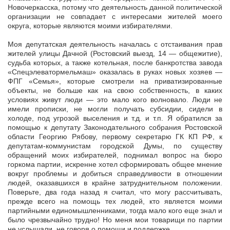
Новочеркасска, потому что деятельность данной политической
организации не совпадает с интересами жителей моего
округа, которые являются моими избирателями.
Моя депутатская деятельность началась с отстаивания прав
жителей улицы Дачной (Ростовский выезд, 14 — общежитие),
судьба которых, а также котельная, после банкротства завода
«Спецэлеватормельмаш» оказалась в руках новых хозяев —
ФПГ «Семья», которые смотрели на приватизированные
объекты, не больше как на свою собственность, в каких
условиях живут люди — это мало кого волновало. Люди не
имели прописки, не могли получать субсидии, сидели в
холоде, под угрозой выселения и т.д. и т.п. Я обратился за
помощью к депутату Законодательного собрания Ростовской
области Георгию Рябову, первому секретарю ГК КП РФ, к
депутатам-коммунистам городской Думы, по существу
обращений моих избирателей, поднимал вопрос на бюро
горкома партии, искренне хотел сформировать общее мнение
вокруг проблемы и добиться справедливости в отношении
людей, оказавшихся в крайне затруднительном положении.
Поверьте, два года назад я считал, что могу рассчитывать,
прежде всего на помощь тех людей, кто является моими
партийными единомышленниками, тогда мало кого еще знал и
было чрезвычайно трудно! Но меня мои товарищи по партии
не услышали, не говоря о помощи и поддержке.