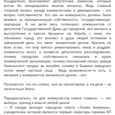
Кондратенко возглавляют депутатские комиссии, которые
могли бы инициировать многие вопросы. Ведь главный
спорный вопрос между коммунистами и демократами – это
вопрос собственности. Кто как ни коммунисты должны были
воевать за муниципальную собственность, государственную,
народную. А на деле весь потенциал коммунистов от
депутатов Государственной Думы до городской, все митинги и
выступления в прессе брошены на борьбу с теми, кто
обновляет город, кто вселяет в души людей оптимизм в
завтрашний день, кто занят конкретным делом. Кричать на
всех углах, что мэр взялся ремонтировать театр и роддом,
коммунисты могут, а провести депутатское расследование,
почему городская собственность оказалась в руках
коммерческой организации, почему пионерский лагерь завода
Никольского продан за копейки, почему в бывших заводских
яслях живут частные лица… Ведь возможности-то есть, а
желания у коммунистов заниматься делом – нет.
Получается, что на словах, они за пролетариат, а на деле – за
личностные блага.
Парадоксально, но для коммунистов самое главное, — это
выборы, приход к власти любой ценой.
— В городе выходит народная газета «Знамя коммуны»,
учредителем которой является первый секретарь горкома КП