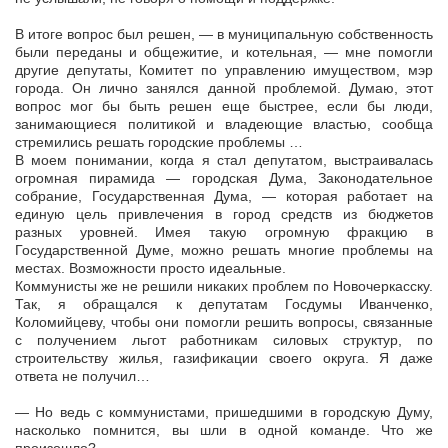
В итоге вопрос был решен, — в муниципальную собственность
были переданы и общежитие, и котельная, — мне помогли
другие депутаты, Комитет по управлению имуществом, мэр
города. Он лично занялся данной проблемой. Думаю, этот
вопрос мог бы быть решен еще быстрее, если бы люди,
занимающиеся политикой и владеющие властью, сообща
стремились решать городские проблемы …
В моем понимании, когда я стал депутатом, выстраивалась
огромная пирамида — городская Дума, Законодательное
собрание, Государственная Дума, — которая работает на
единую цель привлечения в город средств из бюджетов
разных уровней. Имея такую огромную фракцию в
Государственной Думе, можно решать многие проблемы на
местах. Возможности просто идеальные.
Коммунисты же не решили никаких проблем по Новочеркасску.
Так, я обращался к депутатам Госдумы Иванченко,
Коломийцеву, чтобы они помогли решить вопросы, связанные
с получением льгот работникам силовых структур, по
строительству жилья, газификации своего округа. Я даже
ответа не получил…
— Но ведь с коммунистами, пришедшими в городскую Думу,
насколько помнится, вы шли в одной команде. Что же