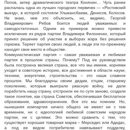
Попов, актер драматического театра Коняхин… Чуть ранее
распалась одна из лучших городских первичек — «Ростовский
выезд», в которой состояли Ульмансбаева, Денисов, Колосов.
Не знаю, чем это объяснить, но, видимо, Георгий
Владимирович Рябов боится людей уважаемых и
самодостаточных. Одним из примеров можно привести
исключение из рядов партии Владимира Филоненко, который
принял решение об участии в выборах мэра без решения
горкома. Теряет партия своих людей, а люди эти по-прежнему
находят свое место в обществе.
Коммунистическая партия – самая уважаемая и любимая
партия в прошлом страны. Почему? Под ее руководством
была построена великая страна, все что мы имеем, корнями
уходит в советскую историю, все достижения в области науки,
техники, энергетики, строительства – это наше славное
прошлое. Мы благодарны своим дедам, отцам, старшему
поколению, которые выиграли ужасную войну, не дали
поработить нашу страну, отстроили ее по сути заново, создали
такое понятие, как страна Советов, обеспечившая бесплатное
образование, здравоохранение. Все это мы помним. Но,
нынешняя компартия ничего общего не имеет ни с тем
временем, ни с идеологией любимой советским народом
партии, ни с целями. Это можно сравнить с тем, что
существует хорошая товарная марка – Мерседес или Адидас,
а под ее видом потребителю навязывают подделку,