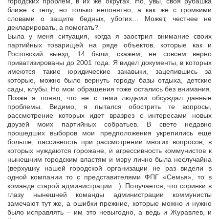
городских проблем, в их же округах. Но, увы, своя рубашка
ближе к телу, но только непонятно, а как же с громкими
словами о защите бедных, убогих… Может, честнее не
декларировать, а помогать?
Была у меня ситуация, когда я заострил внимание своих
партийных товарищей на ряде объектов, которые как и
Ростовский выезд, 14 были, скажем, не совсем верно
приватизированы до 2001 года. Я видел документы, в которых
имеются такие юридические закавыки, зацепившись за
которые, можно было вернуть городу базы отдыха, детские
сады, клубы. Но мои обращения тоже остались без внимания.
Позже я понял, что не с теми людьми обсуждал данные
проблемы. Видимо, я пытался обострить те вопросы,
рассмотрение которых идет вразрез с интересами новых
друзей моих партийных собратьев. В свете недавно
прошедших выборов мои предположения укрепились еще
больше, пассивность при рассмотрении многих вопросов, в
которых нуждаются горожане, и агрессивность коммунистов к
нынешним городским властям и мэру лично была неслучайна
(верхушку нашей городской организации не раз видели в
одной компании то с представителями ФПГ «Семья», то в
команде старой администрации…). Получается, что соринки в
глазу нынешней команды администрации коммунисты
замечают тут же, а ошибки прежние, которые можно и нужно
было исправлять – им это невыгодно, а ведь и Журавлев, и