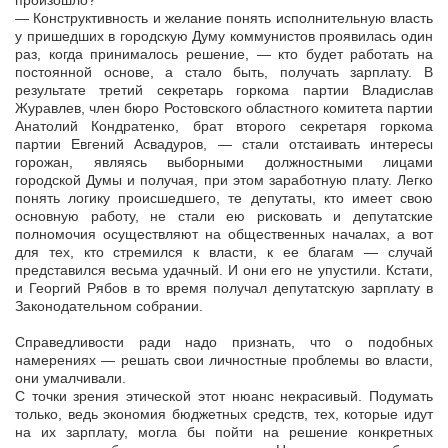
произошло?
— Конструктивность и желание понять исполнительную власть
у пришедших в городскую Думу коммунистов проявилась один
раз, когда принималось решение, — кто будет работать на
постоянной основе, а стало быть, получать зарплату. В
результате третий секретарь горкома партии Владислав
Журавлев, член бюро Ростовского областного комитета партии
Анатолий Кондратенко, брат второго секретаря горкома
партии Евгений Асвадуров, — стали отстаивать интересы
горожан, являясь выборными должностными лицами
городской Думы и получая, при этом заработную плату. Легко
понять логику происшедшего, те депутаты, кто имеет свою
основную работу, не стали ею рисковать и депутатские
полномочия осуществляют на общественных началах, а вот
для тех, кто стремился к власти, к ее благам — случай
представился весьма удачный. И они его не упустили. Кстати,
и Георгий Рябов в то время получал депутатскую зарплату в
Законодательном собрании.
Справедливости ради надо признать, что о подобных
намерениях — решать свои личностные проблемы во власти,
они умалчивали.
С точки зрения этической этот нюанс некрасивый. Подумать
только, ведь экономия бюджетных средств, тех, которые идут
на их зарплату, могла бы пойти на решение конкретных