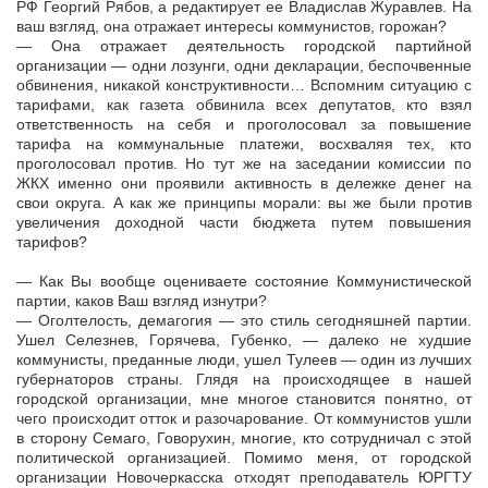
РФ Георгий Рябов, а редактирует ее Владислав Журавлев. На
ваш взгляд, она отражает интересы коммунистов, горожан?
— Она отражает деятельность городской партийной
организации — одни лозунги, одни декларации, беспочвенные
обвинения, никакой конструктивности… Вспомним ситуацию с
тарифами, как газета обвинила всех депутатов, кто взял
ответственность на себя и проголосовал за повышение
тарифа на коммунальные платежи, восхваляя тех, кто
проголосовал против. Но тут же на заседании комиссии по
ЖКХ именно они проявили активность в дележке денег на
свои округа. А как же принципы морали: вы же были против
увеличения доходной части бюджета путем повышения
тарифов?
— Как Вы вообще оцениваете состояние Коммунистической
партии, каков Ваш взгляд изнутри?
— Оголтелость, демагогия — это стиль сегодняшней партии.
Ушел Селезнев, Горячева, Губенко, — далеко не худшие
коммунисты, преданные люди, ушел Тулеев — один из лучших
губернаторов страны. Глядя на происходящее в нашей
городской организации, мне многое становится понятно, от
чего происходит отток и разочарование. От коммунистов ушли
в сторону Семаго, Говорухин, многие, кто сотрудничал с этой
политической организацией. Помимо меня, от городской
организации Новочеркасска отходят преподаватель ЮРГТУ