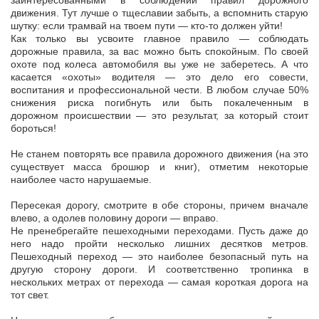
заинтересованными в соблюдении правил дорожного
движения. Тут лучше о тщеславии забыть, а вспомнить старую
шутку: если трамвай на твоем пути — кто-то должен уйти!
Как только вы усвоите главное правило — соблюдать
дорожные правила, за вас можно быть спокойным. По своей
охоте под колеса автомобиля вы уже не заберетесь. А что
касается «охоты» водителя — это дело его совести,
воспитания и профессиональной чести. В любом случае 50%
снижения риска погибнуть или быть покалеченным в
дорожном происшествии — это результат, за который стоит
бороться!
Не станем повторять все правила дорожного движения (на это
существует масса брошюр и книг), отметим некоторые
наиболее часто нарушаемые.
Пересекая дорогу, смотрите в обе стороны, причем вначале
влево, а одолев половину дороги — вправо.
Не пренебрегайте пешеходными переходами. Пусть даже до
него надо пройти несколько лишних десятков метров.
Пешеходный переход — это наиболее безопасный путь на
другую сторону дороги. И соответственно тропинка в
нескольких метрах от перехода — самая короткая дорога на
тот свет.