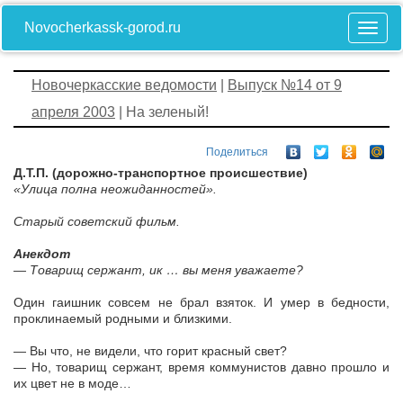
Novocherkassk-gorod.ru
Новочеркасские ведомости
|
Выпуск №14 от 9
апреля 2003
| На зеленый!
Поделиться
Д.Т.П. (дорожно-транспортное происшествие)
«Улица полна неожиданностей».
Старый советский фильм.
Анекдот
— Товарищ сержант, ик … вы меня уважаете?
Один гаишник совсем не брал взяток. И умер в бедности,
проклинаемый родными и близкими.
— Вы что, не видели, что горит красный свет?
— Но, товарищ сержант, время коммунистов давно прошло и
их цвет не в моде…