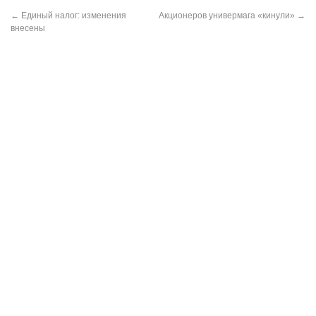
←
Единый налог: изменения
Акционеров универмага «кинули»
→
внесены