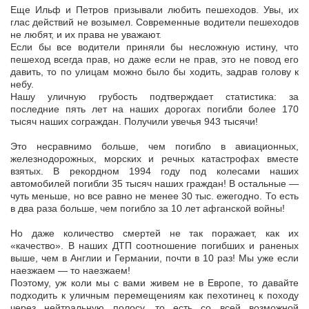
Еще Ильф и Петров призывали любить пешеходов. Увы, их
глас действий не возымел. Современные водители пешеходов
не любят, и их права не уважают.
Если бы все водители приняли бы несложную истину, что
пешеход всегда прав, но даже если не прав, это не повод его
давить, то по улицам можно было бы ходить, задрав голову к
небу.
Нашу уличную грубость подтверждает статистика: за
последние пять лет на наших дорогах погибли более 170
тысяч наших сограждан. Получили увечья 943 тысячи!
Это несравнимо больше, чем погибло в авиационных,
железнодорожных, морских и речных катастрофах вместе
взятых. В рекордном 1994 году под колесами наших
автомобилей погибли 35 тысяч наших граждан! В остальные —
чуть меньше, но все равно не менее 30 тыс. ежегодно. То есть
в два раза больше, чем погибло за 10 лет афганской войны!
Но даже количество смертей не так поражает, как их
«качество». В наших ДТП соотношение погибших и раненых
выше, чем в Англии и Германии, почти в 10 раз! Мы уже если
наезжаем — то наезжаем!
Поэтому, уж коли мы с вами живем не в Европе, то давайте
подходить к уличным перемещениям как пехотинец к походу
через нейтральную полосу, то есть со всей возможной