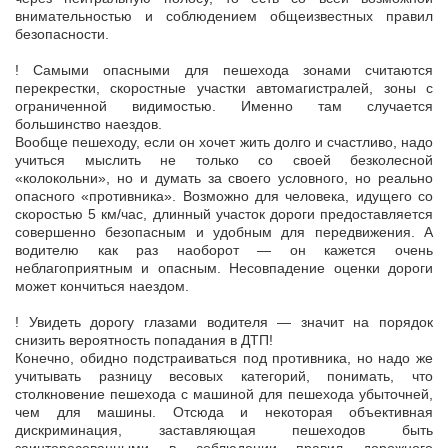
внимательностью и соблюдением общеизвестных правил
безопасности.
! Самыми опасными для пешехода зонами считаются
перекрестки, скоростные участки автомагистралей, зоны с
ограниченной видимостью. Именно там случается
большинство наездов.
Вообще пешеходу, если он хочет жить долго и счастливо, надо
учиться мыслить не только со своей безколесной
«колокольни», но и думать за своего условного, но реально
опасного «противника». Возможно для человека, идущего со
скоростью 5 км/час, длинный участок дороги предоставляется
совершенно безопасным и удобным для передвижения. А
водителю как раз наоборот — он кажется очень
неблагоприятным и опасным. Несовпадение оценки дороги
может кончиться наездом.
! Увидеть дорогу глазами водителя — значит на порядок
снизить вероятность попадания в ДТП!
Конечно, обидно подстраиваться под противника, но надо же
учитывать разницу весовых категорий, понимать, что
столкновение пешехода с машиной для пешехода убыточней,
чем для машины. Отсюда и некоторая объективная
дискриминация, заставляющая пешеходов быть