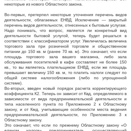
некоторые из нового Областного закона.
Во-первых, претерпел некоторые уточнения перечень видов
деятельности, облагаемых ЕНВД. Исключение — закрытый
перечень видов деятельности, отнесенных к бытовым услугам.
Надо понимать, что вопрос, является ли конкретный вид
деятельности бытовой услугой, теперь будет решаться в
соответствии с классификатором услуг. Увеличилась величина
торгового зала при розничной торговле и общественном
питании до 150 кв. м (ранее 70 кв. м). Это означает, что если
площадь торгового зала вашего магазина, либо зала
обслуживания посетителей в кафе составляет не более 150
кв., то вы являетесь плательщиком ЕНВД, если же площадь
превышает величину 150 кв. м, то платить налоги следует по
общей системе налогообложения (либо по упрощенной
системе).
Во-вторых, введен новый порядок расчета корректирующего
коэффициента К2. Теперь он зависит от Квд, определяемого в
зависимости от вида предпринимательской деятельности и
типа населенного пункта по Приложению 2 к Областному
закону, и от Кмд, учитывающие особенности места ведения
предпринимательской деятельности, по Приложению 3 к
Областному закону.
Это означает, что если по прежнему Областному закону «О
едином налоге» предприниматель, осуществляющий