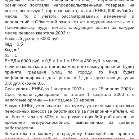
розничную торговлю непродовольственными товарами на
рынке, используя 1 торговое место, платил ЕНВД 900 рублей в
месяц, то с учетом рассматриваемых изменений и
дополнений в Областной закон тот же предприниматель по г.
Новочеркасску будет делать следующий расчет за каждый
месяц первого квартала 2003 г.:
Базовый доход = 6000 руб.
Квд = 0,5
Кмд = 1
К3 = 1
ЕНВД = 6000 руб. х 0,5 х 1 х 1 х 15% = 450 руб. в месяц.
Если до конца марта органам местного самоуправления будет
принята градация улиц по городу, то Кмд будет
дифференцирован: для центра = 1; для прилегающих улиц
0,8; для окраин 0,6.
Срок уплаты ЕНВД за 1 квартал 2003 г. — до 25 апреля 2003 г.
Срок подачи декларации по итогам 1 квартала 2003 г. в
налоговые органы — не позднее 20 апреля.
Размер ЕНВД уменьшается на сумму уплаченных страховых
пенсионных взносов за работников и за предпринимателей, но
не более, чем на 50%; и на размер пособий работников по
временно нетрудоспособных, выплаченных из средств
работодателя.
Комитетом по малому и среднему бизнесу было принято