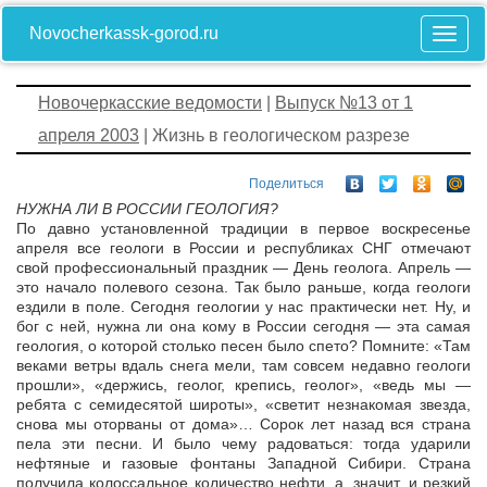
Novocherkassk-gorod.ru
Новочеркасские ведомости
|
Выпуск №13 от 1
апреля 2003
| Жизнь в геологическом разрезе
Поделиться
НУЖНА ЛИ В РОССИИ ГЕОЛОГИЯ?
По давно установленной традиции в первое воскресенье
апреля все геологи в России и республиках СНГ отмечают
свой профессиональный праздник — День геолога. Апрель —
это начало полевого сезона. Так было раньше, когда геологи
ездили в поле. Сегодня геологии у нас практически нет. Ну, и
бог с ней, нужна ли она кому в России сегодня — эта самая
геология, о которой столько песен было спето? Помните: «Там
веками ветры вдаль снега мели, там совсем недавно геологи
прошли», «держись, геолог, крепись, геолог», «ведь мы —
ребята с семидесятой широты», «светит незнакомая звезда,
снова мы оторваны от дома»… Сорок лет назад вся страна
пела эти песни. И было чему радоваться: тогда ударили
нефтяные и газовые фонтаны Западной Сибири. Страна
получила колоссальное количество нефти, а, значит, и резкий