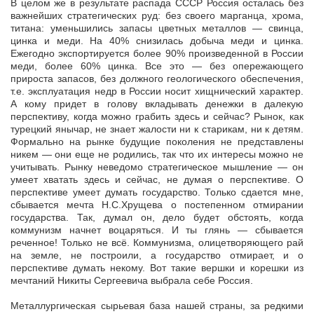
В целом же в результате распада СССР Россия осталась без
важнейших стратегических руд: без своего марганца, хрома,
титана: уменьшились запасы цветных металлов — свинца,
цинка и меди. На 40% снизилась добыча меди и цинка.
Ежегодно экспортируется более 90% произведенной в России
меди, более 60% цинка. Все это — без опережающего
прироста запасов, без должного геологического обеспечения,
т.е. эксплуатация недр в России носит хищнический характер.
А кому придет в голову вкладывать денежки в далекую
перспективу, когда можно грабить здесь и сейчас? Рынок, как
турецкий янычар, не знает жалости ни к старикам, ни к детям.
Формально на рынке будущие поколения не представлены
никем — они еще не родились, так что их интересы можно не
учитывать. Рынку неведомо стратегическое мышление — он
умеет хватать здесь и сейчас, не думая о перспективе. О
перспективе умеет думать государство. Только сдается мне,
сбывается мечта Н.С.Хрущева о постепенном отмирании
государства. Так, думал он, дело будет обстоять, когда
коммунизм начнет воцаряться. И ты глянь — сбывается
реченное! Только не всё. Коммунизма, олицетворяющего рай
на земле, не построили, а государство отмирает, и о
перспективе думать некому. Вот такие вершки и корешки из
мечтаний Никиты Сергеевича выбрала себе Россия.
Металлургическая сырьевая база нашей страны, за редкими