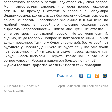
бесплатному телефону загодя надиктовал ему свой вопрос.
Меня автоответчик заверил, что если вопрос окажется
важным, то президент ответит. А спросил я Владимира
Владимировича, как он думает без геологии обходиться, если,
по его же словам, «российская экономика и в XXI веке, по
крайней мере, в первой его половине сохранит свою
сырьевую направленность». Ничего мне Путин не ответил —
он в это время со страной говорил. Не до меня ему. И,
видимо, не до геологии. Вопрос не показался важным — были
дела и поважнее. Так что ж будет с геологией, без которой нет
будущего у России? Да ничего не будет, ее у нас уже почти
нет. Возможно, иной читатель и скажет: авось выживем как-
нибудь. Авось выживем… Неужто, кроме как на это наше
вечное «авось», России и надеяться больше не на что?
С днем геолога, дорогие коллеги! Все ж таки праздник.
Поделиться
←
Оплата ЖКУ: платные
Армянские женщины вошли в союз
консультации.
→