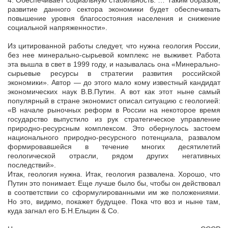
4. Обеспечивает социальную стабильность. … Таким образом,
развитие данного сектора экономики будет обеспечивать
повышение уровня благосостояния населения и снижение
социальной напряженности».
Из цитированной работы следует, что нужна геология России,
без нее минерально-сырьевой комплекс не выживет. Работа
эта вышла в свет в 1999 году, и называлась она «Минерально-
сырьевые ресурсы в стратегии развития российской
экономики». Автор — до этого мало кому известный кандидат
экономических наук В.В.Путин. А вот как этот ныне самый
популярный в стране экономист описал ситуацию с геологией:
«В начале рыночных реформ в России на некоторое время
государство выпустило из рук стратегическое управление
природно-ресурсным комплексом. Это обернулось застоем
национального природно-ресурсного потенциала, развалом
формировавшейся в течение многих десятилетий
геологической отрасли, рядом других негативных
последствий».
Итак, геология нужна. Итак, геология развалена. Хорошо, что
Путин это понимает. Еще лучше было бы, чтобы он действовал
в соответствии со сформулированными им же положениями.
Но это, видимо, покажет будущее. Пока что воз и ныне там,
куда загнал его Б.Н.Ельцин & Со.