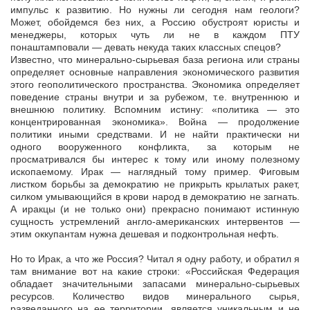
импульс к развитию. Но нужны ли сегодня нам геологи?
Может, обойдемся без них, а Россию обустроят юристы и
менеджеры, которых чуть ли не в каждом ПТУ
понаштамповали — девать некуда таких классных спецов?
Известно, что минерально-сырьевая база региона или страны
определяет основные направления экономического развития
этого геополитического пространства. Экономика определяет
поведение страны внутри и за рубежом, т.е. внутреннюю и
внешнюю политику. Вспомним истину: «политика — это
концентрированная экономика». Война — продолжение
политики иными средствами. И не найти практически ни
одного вооруженного конфликта, за которым не
просматривался бы интерес к тому или иному полезному
ископаемому. Ирак — наглядный тому пример. Фиговым
листком борьбы за демократию не прикрыть крылатых ракет,
силком умывающийся в крови народ в демократию не загнать.
А иракцы (и не только они) прекрасно понимают истинную
сущность устремлений англо-американских интервентов —
этим оккупантам нужна дешевая и подконтрольная нефть.
Но то Ирак, а что же Россия? Читал я одну работу, и обратил я
там внимание вот на какие строки: «Российская Федерация
обладает значительными запасами минерально-сырьевых
ресурсов. Количество видов минерального сырья,
разведанного на ее территории, является уникальным и не