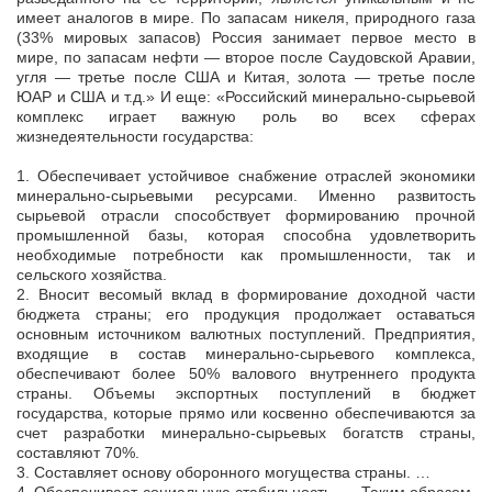
имеет аналогов в мире. По запасам никеля, природного газа
(33% мировых запасов) Россия занимает первое место в
мире, по запасам нефти — второе после Саудовской Аравии,
угля — третье после США и Китая, золота — третье после
ЮАР и США и т.д.» И еще: «Российский минерально-сырьевой
комплекс играет важную роль во всех сферах
жизнедеятельности государства:
1. Обеспечивает устойчивое снабжение отраслей экономики
минерально-сырьевыми ресурсами. Именно развитость
сырьевой отрасли способствует формированию прочной
промышленной базы, которая способна удовлетворить
необходимые потребности как промышленности, так и
сельского хозяйства.
2. Вносит весомый вклад в формирование доходной части
бюджета страны; его продукция продолжает оставаться
основным источником валютных поступлений. Предприятия,
входящие в состав минерально-сырьевого комплекса,
обеспечивают более 50% валового внутреннего продукта
страны. Объемы экспортных поступлений в бюджет
государства, которые прямо или косвенно обеспечиваются за
счет разработки минерально-сырьевых богатств страны,
составляют 70%.
3. Составляет основу оборонного могущества страны. …