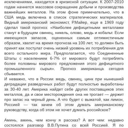
исключениями, находится в кризисной ситуации. К 2007-2010
годам начнется массовое сокращение добычи и производства
важнейших металлов. На этом фоне примечательно, что в
США медь включена в список стратегических материалов.
Видный американский экономист, Р.Майер, еще в 1969 году
сделал такой прогноз: «Наиболее дефицитными металлами
станут в будущем свинец, никель, олово, медь и кобальт. Если
имеющихся запасов, оцененных самым оптимистичным
образом, хватит на время прогноза на 100 лет, то должен быть
принят как постулат очень низкий уровень их потребления для
всего остального мира. Предполагается, что Соединенные
Штаты с населением 6-7% от мирового будут потреблять
более половины мирового предложения этого дефицитного
промышленного сырья». Прогноз американца сегодня
сбывается.
И неважно, что в России медь, свинец, цинк при нынешней
деградации разведочных работ будут полностью выработаны
за 30-40 лет. Америка найдет себе других поставщиков этих
металлов, да и свои месторождения она не трогает — держит
про запас на черный день. А что будет с выжатой, как лимон,
Россией — так зачем об этом думать американскому
руководству, когда об этом не хочет думать российское?
Аминь, аминь, чем кончу я рассказ? А вот чем: недавно
состоялся разговор В.В.Путина со всей Россией. Я по