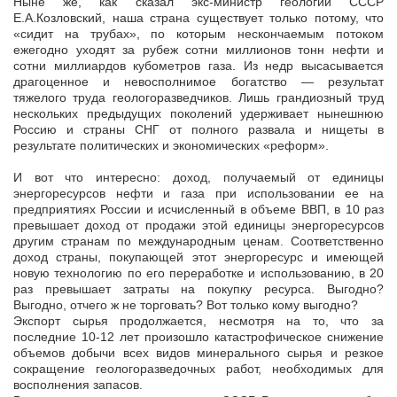
Ныне же, как сказал экс-министр геологии СССР
Е.А.Козловский, наша страна существует только потому, что
«сидит на трубах», по которым нескончаемым потоком
ежегодно уходят за рубеж сотни миллионов тонн нефти и
сотни миллиардов кубометров газа. Из недр высасывается
драгоценное и невосполнимое богатство — результат
тяжелого труда геологоразведчиков. Лишь грандиозный труд
нескольких предыдущих поколений удерживает нынешнюю
Россию и страны СНГ от полного развала и нищеты в
результате политических и экономических «реформ».
И вот что интересно: доход, получаемый от единицы
энергоресурсов нефти и газа при использовании ее на
предприятиях России и исчисленный в объеме ВВП, в 10 раз
превышает доход от продажи этой единицы энергоресурсов
другим странам по международным ценам. Соответственно
доход страны, покупающей этот энергоресурс и имеющей
новую технологию по его переработке и использованию, в 20
раз превышает затраты на покупку ресурса. Выгодно?
Выгодно, отчего ж не торговать? Вот только кому выгодно?
Экспорт сырья продолжается, несмотря на то, что за
последние 10-12 лет произошло катастрофическое снижение
объемов добычи всех видов минерального сырья и резкое
сокращение геологоразведочных работ, необходимых для
восполнения запасов.