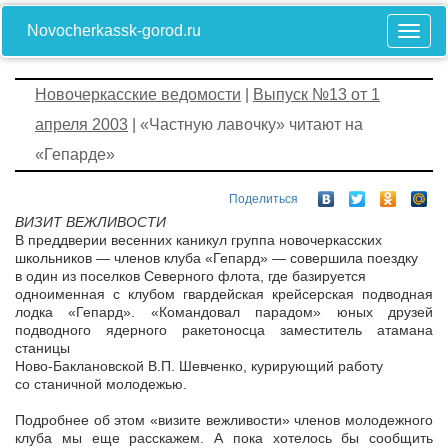
Novocherkassk-gorod.ru
Новочеркасские ведомости
|
Выпуск №13 от 1
апреля 2003
| «Частную лавочку» читают на
«Гепарде»
Поделиться
ВИЗИТ ВЕЖЛИВОСТИ
В преддверии весенних каникул группа новочеркасских
школьников — членов клуба «Гепард» — совершила поездку
в один из поселков Северного флота, где базируется
одноименная с клубом гвардейская крейсерская подводная
лодка «Гепард». «Командовал парадом» юных друзей
подводного ядерного ракетоносца заместитель атамана
станицы
Ново-Баклановской В.П. Шевченко, курирующий работу
со станичной молодежью.
Подробнее об этом «визите вежливости» членов молодежного
клуба мы еще расскажем. А пока хотелось бы сообщить