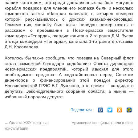
нашим читателям, что среди доставленных на борт могучего
корабля подарков для членов его экипажа были и несколько
комплектов газеты «Частная лавочка», в четырех номерах
которой рассказывалось о донских казаках-некрасовцах.
Помимо них, экипажу был также передан номер газеты с
рассказом о пребывании в Новочеркасске заместителя
командира «Гепарда», гвардии капитана 2-го ранга Д.М. Зуева
и отца командира «Гепарда», капитана 1-го ранга в отставке
Д.Н. Косолапова.
Хотелось бы также сообщить, что поездка на Северный флот
стала возможной благодаря содействию Совета директоров
новочеркасских предприятий, который изыскал для этого
необходимые средства. А ходатайствовал перед Советом
директоров о финансировании этой поездки директор
Новочеркасской ГРЭС В.Г. Лукьянов, в то время — кандидат в
депутаты Законодательного собрания области, а нынче —
избранный народом депутат.
Поделиться
←
Оплата ЖКУ: платные
Армянские женщины вошли в союз
консультации.
→