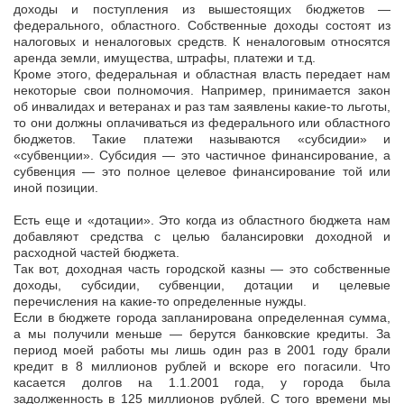
доходы и поступления из вышестоящих бюджетов —
федерального, областного. Собственные доходы состоят из
налоговых и неналоговых средств. К неналоговым относятся
аренда земли, имущества, штрафы, платежи и т.д.
Кроме этого, федеральная и областная власть передает нам
некоторые свои полномочия. Например, принимается закон
об инвалидах и ветеранах и раз там заявлены какие-то льготы,
то они должны оплачиваться из федерального или областного
бюджетов. Такие платежи называются «субсидии» и
«субвенции». Субсидия — это частичное финансирование, а
субвенция — это полное целевое финансирование той или
иной позиции.
Есть еще и «дотации». Это когда из областного бюджета нам
добавляют средства с целью балансировки доходной и
расходной частей бюджета.
Так вот, доходная часть городской казны — это собственные
доходы, субсидии, субвенции, дотации и целевые
перечисления на какие-то определенные нужды.
Если в бюджете города запланирована определенная сумма,
а мы получили меньше — берутся банковские кредиты. За
период моей работы мы лишь один раз в 2001 году брали
кредит в 8 миллионов рублей и вскоре его погасили. Что
касается долгов на 1.1.2001 года, у города была
задолженность в 125 миллионов рублей. С того времени мы