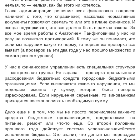
нельзя, то — нельзя, как бы этого ни хотелось.
Глава администрации решение всех финансовых вопросов
начинает с того, что спрашивает, насколько нормативные
документы позволяют сделать то или это в плане финансов. И
всегда подчеркивает, что все должно быть в рамках закона. За
все мое время работы с Анатолием Панфиловичем у нас ни
разу не возникало противоречий. К тому же он понимает, что
если мы нарушим какую-то норму, то первая же проверка все
выявит (а проверок за эти два года у нас прошло множество и
самого разного уровня).
У нас в финансовом управлении есть специальная структура
— контрольная группа. Ее задача — проверка правильности
расходования бюджетных средств городскими бюджетными
организациями. Если выявляются какие-то нарушения, то мы
недодаем именно ту сумму, которая была неверно
израсходована. Если нарушения серьезные, то винованикам
приходится восстанавливать необходимую сумму.
Дело еще и в том, что мы не просто перечисляем какие-то
средства бюджетным оргшанизациям, предположим, на
питание, ремонт или что-то еще. Со второй половины
прошлого года действует система условно-казначейского
исполнения бюджета. Это значит, что деньги мы переводим