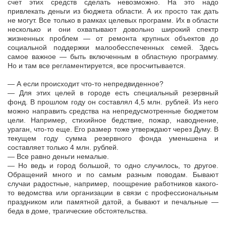
счет этих средств сделать невозможно. На это надо
привлекать деньги из бюджета области. А их просто так дать
не могут. Все только в рамках целевых программ. Их в области
несколько и они охватывают довольно широкий спектр
жизненных проблем — от ремонта крупных объектов до
социальной поддержки малообесспеченных семей. Здесь
самое важное — быть включенным в областную программу.
Но и там все регламентируется, все просчитывается.
— А если происходит что-то непредвиденное?
— Для этих целей в городе есть специальный резервный
фонд. В прошлом году он составлял 4,5 млн. рублей. Из него
можно направить средства на непредусмотренные бюджетом
цели. Например, стихийное бедствие, пожар, наводнение,
ураган, что-то еще. Его размер тоже утверждают через Думу. В
текущем году сумма резервного фонда уменьшена и
составляет только 4 млн. рублей.
— Все равно деньги немалые.
— Но ведь и город большой, то одно случилось, то другое.
Обращений много и по самым разным поводам. Бывают
случаи радостные, например, поощрение работников какого-
то ведомства или организации в связи с профессиональным
праздником или памятной датой, а бывают и печальные —
беда в доме, трагические обстоятельства.