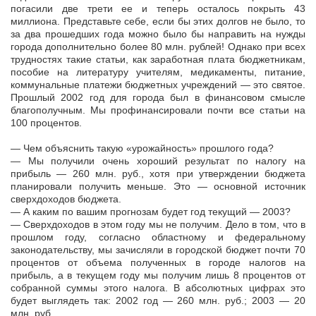
погасили две трети ее и теперь осталось покрыть 43
миллиона. Представьте себе, если бы этих долгов не было, то
за два прошедших года можно было бы направить на нужды
города дополнительно более 80 млн. рублей! Однако при всех
трудностях такие статьи, как заработная плата бюджетникам,
пособие на литературу учителям, медикаменты, питание,
коммунальные платежи бюджетных учреждений — это святое.
Прошлый 2002 год для города был в финансовом смысле
благополучным. Мы профинансировали почти все статьи на
100 процентов.
— Чем объяснить такую «урожайность» прошлого года?
— Мы получили очень хороший результат по налогу на
прибыль — 260 млн. руб., хотя при утверждении бюджета
планировали получить меньше. Это — основной источник
сверхдоходов бюджета.
— А каким по вашим прогнозам будет год текущий — 2003?
— Сверхдоходов в этом году мы не получим. Дело в том, что в
прошлом году, согласно областному и федеральному
законодательству, мы зачисляли в городской бюджет почти 70
процентов от объема полученных в городе налогов на
прибыль, а в текущем году мы получим лишь 8 процентов от
собранной суммы этого налога. В абсолютных цифрах это
будет выглядеть так: 2002 год — 260 млн. руб.; 2003 — 20
млн. руб.