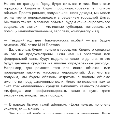
Но это не трагедия. Город будет жить как и жил. Все статьи
городского бюджета будут профинансированы в полном
объеме. Просто раньше, получив «лишние» доходы, мы могли
их на что-то перераспределить решением городской Думы.
Мы точно так же, в полном объеме, будем финансировать все
социальные статьи — жилищные субсидии, материальную
помощь малообеспеченным, зарплату, коммуналку и т.д.
— Текущий год для Новочеркасска особый — мы будем
отмечать 250-летие М.И.Платова.
— Да, отмечать будем, только в городском бюджете средства
на это не предусмотрены. Если нам из областной или
федеральной казны будут выделены какие-то деньги, то это
будут целевые средства на вполне определенные расходы.
Например, для ремонта того или иного объекта, или
проведение каких-то массовых мероприятий. Все, что мы
получим, мы будем обязаны истратить в полном объеме
именно на предназначенные цели. Никто не позволит нам за
счет этих «юбилейных» средств выполнить какие-то ремонты
жилфонда или профинансировать какие-то, пусть даже
экстренные, нужды. Таков порядок.
— В народе бытует такой афоризм: «Если нельзя, но очень
хочется, то — можно…»
— Это к нашей работе не имеет никакого отношения. Если