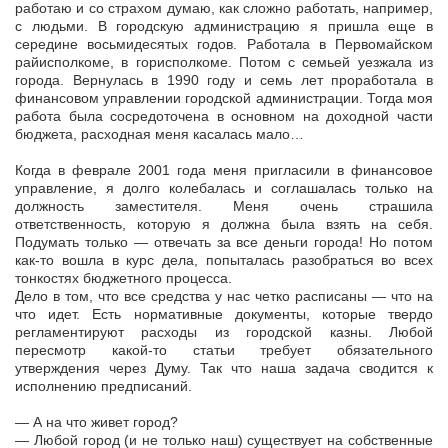
работаю и со страхом думаю, как сложно работать, например,
с людьми. В городскую администрацию я пришла еще в
середине восьмидесятых годов. Работала в Первомайском
райисполкоме, в горисполкоме. Потом с семьей уезжала из
города. Вернулась в 1990 году и семь лет проработала в
финансовом управлении городской администрации. Тогда моя
работа была сосредоточена в основном на доходной части
бюджета, расходная меня касалась мало…
Когда в феврале 2001 года меня пригласили в финансовое
управление, я долго колебалась и соглашалась только на
должность заместителя. Меня очень страшила
ответственность, которую я должна была взять на себя.
Подумать только — отвечать за все деньги города! Но потом
как-то вошла в курс дела, попыталась разобраться во всех
тонкостях бюджетного процесса.
Дело в том, что все средства у нас четко расписаны — что на
что идет. Есть нормативные документы, которые твердо
регламентируют расходы из городской казны. Любой
пересмотр какой-то статьи требует обязательного
утверждения через Думу. Так что наша задача сводится к
исполнению предписаний.
— А на что живет город?
— Любой город (и не только наш) существует на собственные