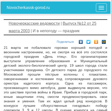
Novocherkassk-gorod.ru
Новочеркасские ведомости
|
Выпуск №12 от 25
марта 2003
| И в непогоду — праздник
Поделиться
21 марта не побаловало горожан хорошей погодой и
весенним настроением, но, не смотря на всё это состоялся
городской праздник «День птиц». Его организаторами
выступили управление образования и Муниципальный
детский эколого-биологический центр. 19 школ города стали
участниками праздника. От детского парка до городского по
Московской прошли пёстрые колонны с плакатами,
скворечниками и костюмами под сопровождение духового
оркестра кадетского корпуса. Одна из пассажирок,
проезжающего мимо автобуса, даже выдвинула версию, что
это шествие против войны в Ираке. Прибыв в городской парк,
юные защитники птиц смогли продемонстрировать свои
знания и умения. Там их ждал целый ряд конкурсов. В
конкурсе лучшие «Искусственные гнездовья» победу
одержали 3, 9 и 12 школы. В оценке конкурса на самый