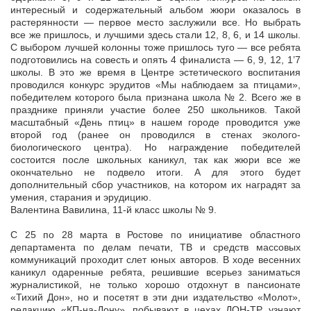
интересный и содержательный альбом жюри оказалось в
растерянности — первое место заслужили все. Но выбрать
все же пришлось, и лучшими здесь стали 12, 8, 6, и 14 школы.
С выбором лучшей колонны тоже пришлось туго — все ребята
подготовились на совесть и опять 4 финалиста — 6, 9, 12, 1’7
школы. В это же время в Центре эстетического воспитания
проводился конкурс эрудитов «Мы наблюдаем за птицами»,
победителем которого была признана школа № 2. Всего же в
празднике приняли участие более 250 школьников. Такой
масштабный «День птиц» в нашем городе проводится уже
второй год (ранее он проводился в стенах эколого-
биологического центра). Но награждение победителей
состоится после школьных каникул, так как жюри все же
окончательно не подвело итоги. А для этого будет
дополнительный сбор участников, на котором их наградят за
умения, старания и эрудицию.
Валентина Вавилина, 11-й класс школы № 9.
С 25 по 28 марта в Ростове по инициативе областного
департамента по делам печати, ТВ и средств массовых
коммуникаций проходит слет юных авторов. В ходе весенних
каникул одаренные ребята, решившие всерьез заниматься
журналистикой, не только хорошо отдохнут в пансионате
«Тихий Дон», но и посетят в эти дни издательство «Молот»,
редакцию «КП-на-Дону», побывают в цехах ДОН-ТР, узнают