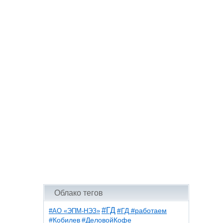
Облако тегов
#ГД
#АО «ЭПМ-НЭЗ»
#ГД #работаем
#ДеловойКофе
#Кобилев