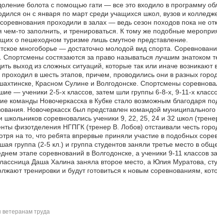
оление болота с помощью гати — все это входило в программу обл
дился он с января по март среди учащихся школ, вузов и колледж
соревнования проходили в залах — ведь сезон походов пока не от
 чем-то заполнить, и тренироваться. К тому же подобные меропри
щих о пешеходном туризме лишь смутное представление.
тское многоборье — достаточно молодой вид спорта. Соревновани
. Спортсмены состязаются за право называться лучшим знатоком т
ить выход из сложных ситуаций, которые так или иначе возникают 
 проходил в шесть этапов, причем, проводились они в разных горо
ахтинске, Красном Сулине и Волгодонске. Спортсмены соревновал
ие — ученики 2-5-х классов, затем шли группы 6-8-х, 9-11-х клас
ие команды Новочеркасска в Кубке стало возможным благодаря по
ования. Новочеркасск был представлен командой муниципального 
 школьников соревновались ученики 9, 22, 25, 24 и 32 школ (трене
нты физотделения НГПГК (тренер В. Лобов) отстаивали честь город
тря на то, что ребята впрервые приняли участие в подобных сор
ая группа (2-5 кл.) и группа студентов заняли третье место в обще
днем этапе соревнований в Волгодонске, а ученики 9-11 классов за
лассница Даша Халина заняла второе место, а Юлия Муратова, ст
лжают тренировки и будут готовиться к новым соревнованиям, кот
 ветеранам труда