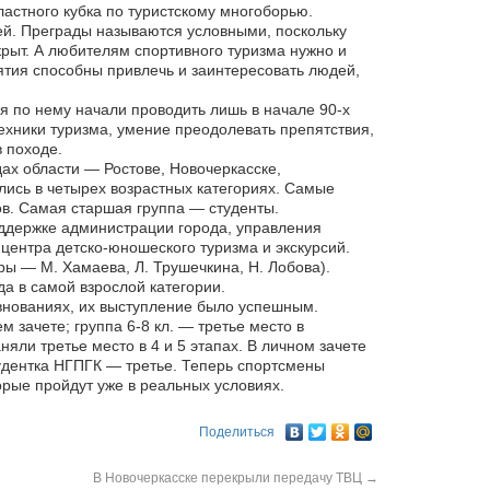
астного кубка по туристскому многоборью.
ей. Преграды называются условными, поскольку
крыт. А любителям спортивного туризма нужно и
ятия способны привлечь и заинтересовать людей,
я по нему начали проводить лишь в начале 90-х
ехники туризма, умение преодолевать препятствия,
в походе.
дах области — Ростове, Новочеркасске,
ись в четырех возрастных категориях. Самые
сов. Самая старшая группа — студенты.
ддержке администрации города, управления
центра детско-юношеского туризма и экскурсий.
ры — М. Хамаева, Л. Трушечкина, Н. Лобова).
а в самой взрослой категории.
евнованиях, их выступление было успешным.
м зачете; группа 6-8 кл. — третье место в
няли третье место в 4 и 5 этапах. В личном зачете
удентка НГПГК — третье. Теперь спортсмены
орые пройдут уже в реальных условиях.
Поделиться
В Новочеркасске перекрыли передачу ТВЦ
→