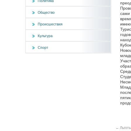
Политика
преод
Прово
Общество
сами 
время
имею
Происшествия
Турис
годов
Культура
наход
Кубок
Спорт
Новош
младш
Участ
образ
Среди
Студе
Несмо
Младш
после
пятик
продо
←
Льготы