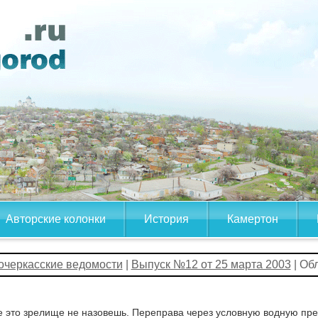
Авторские колонки
История
Камертон
очеркасские ведомости
|
Выпуск №12 от 25 марта 2003
| Об
 это зрелище не назовешь. Переправа через условную водную прег