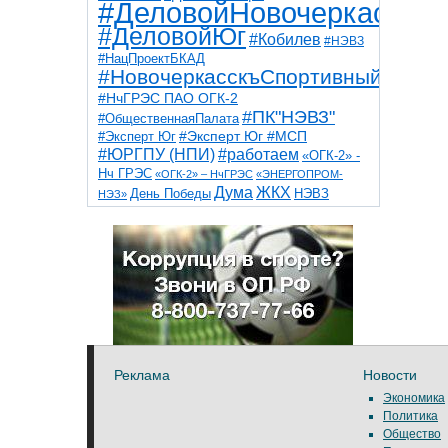
#ДеловойНовочеркасск
#ДеловойЮг
#Кобилев
#НЭВЗ
#НацПроектБКАД
#НовочеркасскъСпортивный
#НчГРЭС ПАО ОГК-2
#ПК"НЭВЗ"
#ОбщественнаяПалата
#Эксперт Юг
#Эксперт Юг #МСП
#ЮРГПУ (НПИ)
#работаем
«ОГК-2» -
Нч ГРЭС
«ОГК-2» – НчГРЭС
«ЭНЕРГОПРОМ-
Дума
ЖКХ
НЭВЗ
День Победы
НЭЗ»
ТНТ
НчГРЭС
Победа
Собор
ТПП
благоустройство
ветераны
выборы
дети
дороги
казаки
коррупция
космос
парк
общественная палата
пожар
роща
спорт
художники
театр
транспорт
Реклама
Новости
Экономика
Политика
Общество