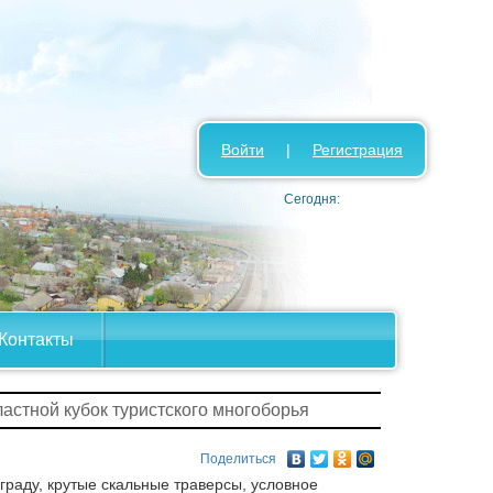
Войти
|
Регистрация
Сегодня:
Контакты
ластной кубок туристского многоборья
Поделиться
раду, крутые скальные траверсы, условное