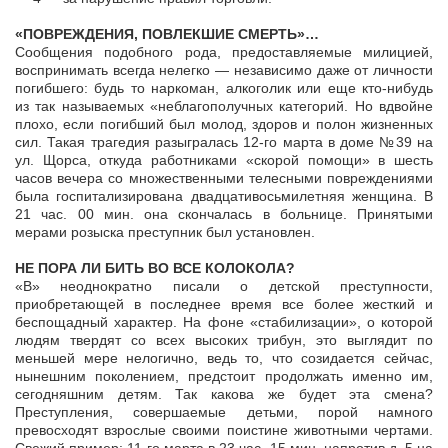
«ПОВРЕЖДЕНИЯ, ПОВЛЕКШИЕ СМЕРТЬ»…
Сообщения подобного рода, предоставляемые милицией,
воспринимать всегда нелегко — независимо даже от личности
погибшего: будь то наркоман, алкоголик или еще кто-нибудь
из так называемых «неблагополучных категорий. Но вдвойне
плохо, если погибший был молод, здоров и полон жизненных
сил. Такая трагедия разыгралась 12-го марта в доме №39 на
ул. Щорса, откуда работниками «скорой помощи» в шесть
часов вечера со множественными телесными повреждениями
была госпитализирована двадцативосьмилетняя женщина. В
21 час. 00 мин. она скончалась в больнице. Принятыми
мерами розыска преступник был установлен.
НЕ ПОРА ЛИ БИТЬ ВО ВСЕ КОЛОКОЛА?
«В» неоднократно писали о детской преступности,
приобретающей в последнее время все более жесткий и
беспощадный характер. На фоне «стабилизации», о которой
людям твердят со всех высоких трибун, это выглядит по
меньшей мере нелогично, ведь то, что созидается сейчас,
нынешним поколением, предстоит продолжать именно им,
сегодняшним детям. Так какова же будет эта смена?
Преступления, совершаемые детьми, порой намного
превосходят взрослые своими поистине животными чертами.