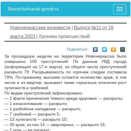
Novocherkassk-gorod.ru
Новочеркасские ведомости
|
Выпуск №11 от 18
марта 2003
| Хроника происшествий
Поделиться
За прошедшую неделю на территории Новочеркасска было
совершено 100 преступлений. По данным УВД города
(информация на 17-е марта), из общего числа преступлений
раскрыто 79. Раскрываемость по горячим следам составила
79%. По-прежнему высоким остается количество краж, в том
числе и из квартир; вызывает также серьезные опасения рост
хулиганств и грабежей.
По видам преступлений зафиксировано:
— 2 факта причинения тяжкого вреда здоровью — раскрыты;
— 1 изнасилование — раскрыто;
— 1 разбойное нападение — раскрыто;
— 7 грабежей — раскрыто 5;
— 13 хулиганств — раскрыто 10;
— 30 краж, из них 14 — квартирных, — раскрыто 15;
— 1 угон — не раскрыт;