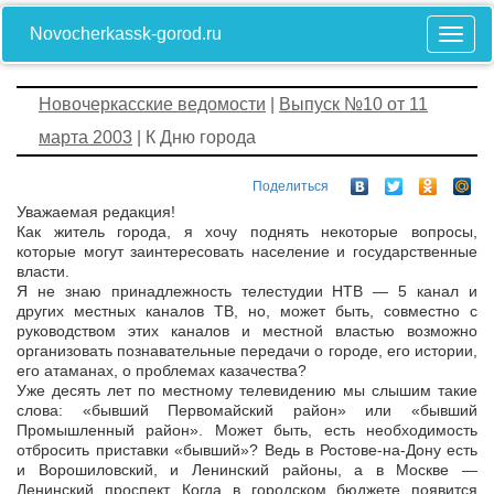
Novocherkassk-gorod.ru
Новочеркасские ведомости
|
Выпуск №10 от 11
марта 2003
| К Дню города
Поделиться
Уважаемая редакция!
Как житель города, я хочу поднять некоторые вопросы,
которые могут заинтересовать население и государственные
власти.
Я не знаю принадлежность телестудии НТВ — 5 канал и
других местных каналов ТВ, но, может быть, совместно с
руководством этих каналов и местной властью возможно
организовать познавательные передачи о городе, его истории,
его атаманах, о проблемах казачества?
Уже десять лет по местному телевидению мы слышим такие
слова: «бывший Первомайский район» или «бывший
Промышленный район». Может быть, есть необходимость
отбросить приставки «бывший»? Ведь в Ростове-на-Дону есть
и Ворошиловский, и Ленинский районы, а в Москве —
Ленинский проспект. Когда в городском бюджете появится