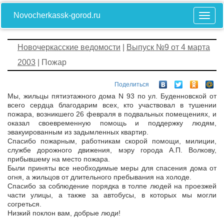
Novocherkassk-gorod.ru
Новочеркасские ведомости
|
Выпуск №9 от 4 марта
2003
| Пожар
Поделиться
Мы, жильцы пятиэтажного дома N 93 по ул. Буденновской от
всего сердца благодарим всех, кто участвовал в тушении
пожара, возникшего 26 февраля в подвальных помещениях, и
оказал своевременную помощь и поддержку людям,
эвакуированным из задымленных квартир.
Спасибо пожарным, работникам скорой помощи, милиции,
службе дорожного движения, мэру города А.П. Волкову,
прибывшему на место пожара.
Были приняты все необходимые меры для спасения дома от
огня, а жильцов от длительного пребывания на холоде.
Спасибо за соблюдение порядка в толпе людей на проезжей
части улицы, а также за автобусы, в которых мы могли
согреться.
Низкий поклон вам, добрые люди!