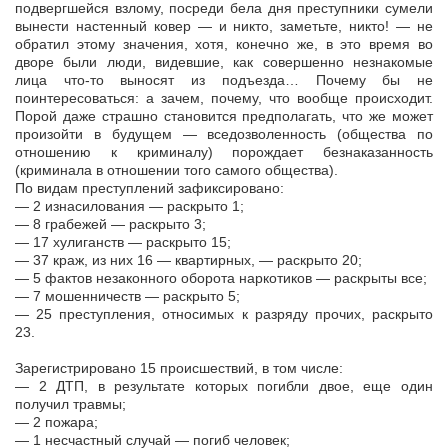
подвергшейся взлому, посреди бела дня преступники сумели
вынести настенный ковер — и никто, заметьте, никто! — не
обратил этому значения, хотя, конечно же, в это время во
дворе были люди, видевшие, как совершенно незнакомые
лица что-то выносят из подъезда… Почему бы не
поинтересоваться: а зачем, почему, что вообще происходит.
Порой даже страшно становится предполагать, что же может
произойти в будущем — вседозволенность (общества по
отношению к криминалу) порождает безнаказанность
(криминала в отношении того самого общества).
По видам преступлений зафиксировано:
— 2 изнасилования — раскрыто 1;
— 8 грабежей — раскрыто 3;
— 17 хулиганств — раскрыто 15;
— 37 краж, из них 16 — квартирных, — раскрыто 20;
— 5 фактов незаконного оборота наркотиков — раскрыты все;
— 7 мошенничеств — раскрыто 5;
— 25 преступления, относимых к разряду прочих, раскрыто
23.
Зарегистрировано 15 происшествий, в том числе:
— 2 ДТП, в результате которых погибли двое, еще один
получил травмы;
— 2 пожара;
— 1 несчастный случай — погиб человек;