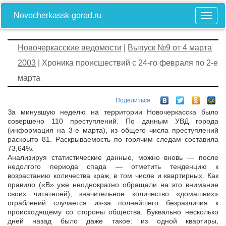
Novocherkassk-gorod.ru
Новочеркасские ведомости
|
Выпуск №9 от 4 марта
2003
| Хроника происшествий с 24-го февраля по 2-е
марта
Поделиться
За минувшую неделю на территории Новочеркасска было
совершено 110 преступлений. По данным УВД города
(информация на 3-е марта), из общего числа преступлений
раскрыто 81. Раскрываемость по горячим следам составила
73,64%.
Анализируя статистические данные, можно вновь — после
недолгого периода спада — отметить тенденцию к
возрастанию количества краж, в том числе и квартирных. Как
правило («В» уже неоднократно обращали на это внимание
своих читателей), значительное количество «домашних»
ограблений случается из-за полнейшего безразличия к
происходящему со стороны общества. Буквально несколько
дней назад было даже такое: из одной квартиры,