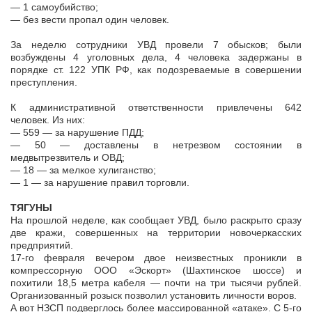
— 1 самоубийство;
— без вести пропал один человек.
За неделю сотрудники УВД провели 7 обысков; были
возбуждены 4 уголовных дела, 4 человека задержаны в
порядке ст. 122 УПК РФ, как подозреваемые в совершении
преступления.
К административной ответственности привлечены 642
человек. Из них:
— 559 — за нарушение ПДД;
— 50 — доставлены в нетрезвом состоянии в
медвытрезвитель и ОВД;
— 18 — за мелкое хулиганство;
— 1 — за нарушение правил торговли.
ТЯГУНЫ
На прошлой неделе, как сообщает УВД, было раскрыто сразу
две кражи, совершенных на территории новочеркасских
предприятий.
17-го февраля вечером двое неизвестных проникли в
компрессорную ООО «Эскорт» (Шахтинское шоссе) и
похитили 18,5 метра кабеля — почти на три тысячи рублей.
Организованный розыск позволил установить личности воров.
А вот НЗСП подверглось более массированной «атаке». С 5-го