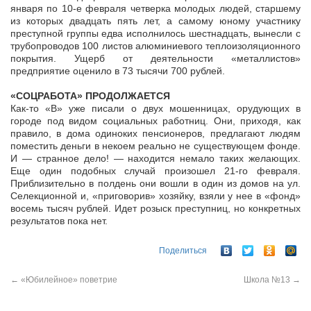
января по 10-е февраля четверка молодых людей, старшему
из которых двадцать пять лет, а самому юному участнику
преступной группы едва исполнилось шестнадцать, вынесли с
трубопроводов 100 листов алюминиевого теплоизоляционного
покрытия. Ущерб от деятельности «металлистов»
предприятие оценило в 73 тысячи 700 рублей.
«СОЦРАБОТА» ПРОДОЛЖАЕТСЯ
Как-то «В» уже писали о двух мошенницах, орудующих в
городе под видом социальных работниц. Они, приходя, как
правило, в дома одиноких пенсионеров, предлагают людям
поместить деньги в некоем реально не существующем фонде.
И — странное дело! — находится немало таких желающих.
Еще один подобных случай произошел 21-го февраля.
Приблизительно в полдень они вошли в один из домов на ул.
Селекционной и, «приговорив» хозяйку, взяли у нее в «фонд»
восемь тысяч рублей. Идет розыск преступниц, но конкретных
результатов пока нет.
Поделиться
←
«Юбилейное» поветрие
Школа №13
→