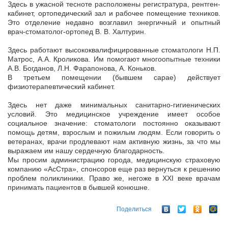
Здесь в ужасной тесноте расположены регистратура, рентген-
кабинет, ортопедический зал и рабочее помещение техников.
Это отделение недавно возглавил энергичный и опытный
врач-стоматолог-ортопед В. В. Халтурин.
Здесь работают высококвалифицированные стоматологи Н.П.
Матрос, А.А. Кроликова. Им помогают многоопытные техники
А.В. Богданов, Л.Н. Фарапонова, А. Коньков.
В третьем помещении (бывшем сарае) действует
физиотерапевтический кабинет.
Здесь нет даже минимальных санитарно-гигиенических
условий. Это медицинское учреждение имеет особое
социальное значение: стоматологи постоянно оказывают
помощь детям, взрослым и пожилым людям. Если говорить о
ветеранах, врачи продлевают нам активную жизнь, за что мы
выражаем им нашу сердечную благодарность.
Мы просим администрацию города, медицинскую страховую
компанию «АсСтра», спонсоров еще раз вернуться к решению
проблем поликлиники. Право же, негоже в XXI веке врачам
принимать пациентов в бывшей конюшне.
Поделиться