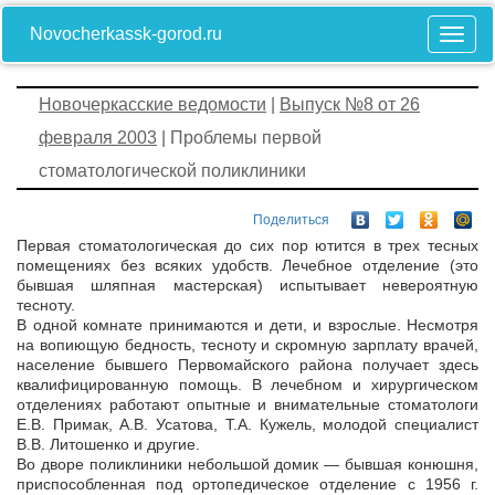
Novocherkassk-gorod.ru
Новочеркасские ведомости
|
Выпуск №8 от 26
февраля 2003
| Проблемы первой
стоматологической поликлиники
Поделиться
Первая стоматологическая до сих пор ютится в трех тесных
помещениях без всяких удобств. Лечебное отделение (это
бывшая шляпная мастерская) испытывает невероятную
тесноту.
В одной комнате принимаются и дети, и взрослые. Несмотря
на вопиющую бедность, тесноту и скромную зарплату врачей,
население бывшего Первомайского района получает здесь
квалифицированную помощь. В лечебном и хирургическом
отделениях работают опытные и внимательные стоматологи
Е.В. Примак, А.В. Усатова, Т.А. Кужель, молодой специалист
В.В. Литошенко и другие.
Во дворе поликлиники небольшой домик — бывшая конюшня,
приспособленная под ортопедическое отделение с 1956 г.