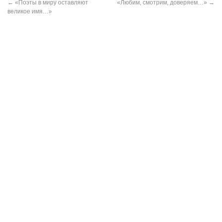
←
«Поэты в миру оставляют
«Любим, смотрим, доверяем…»
→
великое имя…»