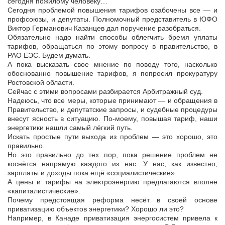
сегодня пожилому человеку…
Сегодня проблемой повышения тарифов озабочены все — и
профсоюзы, и депутаты. Полномочный представитель в ЮФО
Виктор Германович Казанцев дал поручение разобраться.
Обязательно надо найти способы облегчить бремя уплаты
тарифов, обращаться по этому вопросу в правительство, в
РАО ЕЭС. Будем думать.
А пока высказать свое мнение по поводу того, насколько
обоснованно повышение тарифов, я попросил прокуратуру
Ростовской области.
Сейчас с этими вопросами разбирается Арбитражный суд.
Надеюсь, что все меры, которые принимают — и обращения в
Правительство, и депутатские запросы, и судебные процедуры
внесут ясность в ситуацию. По-моему, повышая тариф, наши
энергетики нашли самый лёгкий путь.
Искать простые пути выхода из проблем — это хорошо, это
правильно.
Но это правильно до тех пор, пока решение проблем не
коснётся напрямую каждого из нас. У нас, как известно,
зарплаты и доходы пока ещё «социалистические».
А цены и тарифы на электроэнергию предлагаются вполне
«капиталистические».
Почему предстоящая реформа несёт в своей основе
приватизацию объектов энергетики? Хорошо ли это?
Например, в Канаде приватизация энергосистем привела к