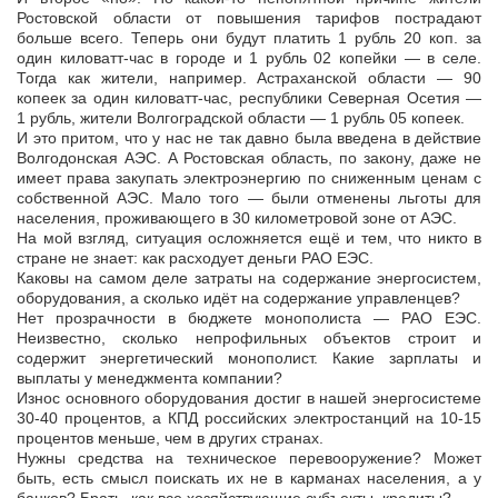
Ростовской области от повышения тарифов пострадают
больше всего. Теперь они будут платить 1 рубль 20 коп. за
один киловатт-час в городе и 1 рубль 02 копейки — в селе.
Тогда как жители, например. Астраханской области — 90
копеек за один киловатт-час, республики Северная Осетия —
1 рубль, жители Волгоградской области — 1 рубль 05 копеек.
И это притом, что у нас не так давно была введена в действие
Волгодонская АЭС. А Ростовская область, по закону, даже не
имеет права закупать электроэнергию по сниженным ценам с
собственной АЭС. Мало того — были отменены льготы для
населения, проживающего в 30 километровой зоне от АЭС.
На мой взгляд, ситуация осложняется ещё и тем, что никто в
стране не знает: как расходует деньги РАО ЕЭС.
Каковы на самом деле затраты на содержание энергосистем,
оборудования, а сколько идёт на содержание управленцев?
Нет прозрачности в бюджете монополиста — РАО ЕЭС.
Неизвестно, сколько непрофильных объектов строит и
содержит энергетический монополист. Какие зарплаты и
выплаты у менеджмента компании?
Износ основного оборудования достиг в нашей энергосистеме
30-40 процентов, а КПД российских электростанций на 10-15
процентов меньше, чем в других странах.
Нужны средства на техническое перевооружение? Может
быть, есть смысл поискать их не в карманах населения, а у