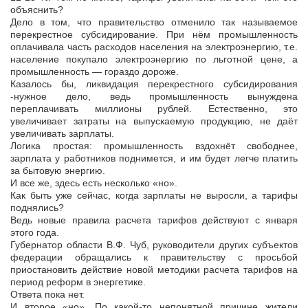
объяснить?
Дело в том, что правительство отменило так называемое
перекрестное субсидирование. При нём промышленность
оплачивала часть расходов населения на электроэнергию, т.е.
население покупало электроэнергию по льготной цене, а
промышленность — гораздо дороже.
Казалось бы, ликвидация перекрестного субсидирования
-нужное дело, ведь промышленность вынуждена
переплачивать миллионы рублей. Естественно, это
увеличивает затраты на выпускаемую продукцию, не даёт
увеличивать зарплаты.
Логика простая: промышленность вздохнёт свободнее,
зарплата у работников поднимется, и им будет легче платить
за бытовую энергию.
И все же, здесь есть несколько «но».
Как быть уже сейчас, когда зарплаты не выросли, а тарифы
поднялись?
Ведь новые правила расчета тарифов действуют с января
этого года.
Губернатор области В.Ф. Чуб, руководители других субъектов
федерации обращались к правительству с просьбой
приостановить действие новой методики расчета тарифов на
период реформ в энергетике.
Ответа пока нет.
И второе «но». По какой-то непонятной причине жители