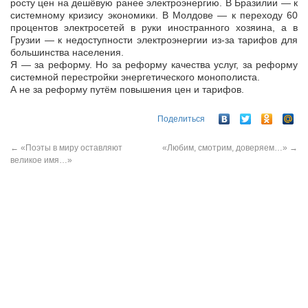
росту цен на дешёвую ранее электроэнергию. В Бразилии — к
системному кризису экономики. В Молдове — к переходу 60
процентов электросетей в руки иностранного хозяина, а в
Грузии — к недоступности электроэнергии из-за тарифов для
большинства населения.
Я — за реформу. Но за реформу качества услуг, за реформу
системной перестройки энергетического монополиста.
А не за реформу путём повышения цен и тарифов.
Поделиться
←
«Поэты в миру оставляют
«Любим, смотрим, доверяем…»
→
великое имя…»