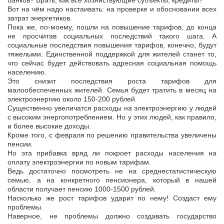
банков? Брать, как все хозяйствующие субъекты, кредиты?
Вот на чём надо настаивать: на проверке и обосновании всех
затрат энергетиков.
Пока же, по-моему, пошли на повышение тарифов, до конца
не просчитав социальных последствий такого шага. А
социальные последствия повышения тарифов, конечно, будут
тяжелыми. Единственной поддержкой для жителей станет то,
что сейчас будет действовать адресная социальная помощь
населению.
Это снизит последствия роста тарифов для
малообеспеченных жителей. Семья будет тратить в месяц на
электроэнергию около 150-200 рублей.
Существенно увеличатся расходы на электроэнергию у людей
с высоким энергопотреблением. Но у этих людей, как правило,
и более высокие доходы.
Кроме того, с февраля по решению правительства увеличены
пенсии.
Но эта прибавка вряд ли покроет расходы населения на
оплату электроэнергии по новым тарифам.
Ведь достаточно посмотреть не на среднестатистическую
семью, а на конкретного пенсионера, который в нашей
области получает пенсию 1000-1500 рублей.
Насколько же рост тарифов ударит по нему! Создаст ему
проблемы.
Наверное, не проблемы должно создавать государство