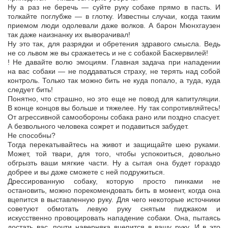
Ну а раз не беречь — суйте руку собаке прямо в пасть. И
толкайте поглубже — в глотку. Известны случаи, когда таким
приемом люди одолевали даже волков. А барон Мюнхгаузен
так даже наизнанку их выворачивал!
Ну это так, для разрядки и обретения здравого смысла. Ведь
не со львом же вы сражаетесь и не с собакой Баскервилей!
! Не давайте волю эмоциям. Главная задача при нападении
на вас собаки — не поддаваться страху, не терять над собой
контроль. Только так можно бить не куда попало, а туда, куда
следует бить!
Понятно, что страшно, но это еще не повод для капитуляции.
В конце концов вы больше и тяжелее. Ну так сопротивляйтесь!
От агрессивной самообороны собака рано или поздно спасует.
А безвольного человека сожрет и подавиться забудет.
Не способны?
Тогда перекатывайтесь на живот и защищайте шею руками.
Может, той твари, для того, чтобы успокоиться, довольно
обгрызть ваши мягкие части. Ну а сытая она будет гораздо
добрее и вы даже сможете с ней подружиться.
Дрессированную собаку, которую просто пинками не
остановить, можно порекомендовать бить в момент, когда она
вцепится в выставленную руку. Для чего некоторые источники
советуют обмотать левую руку снятым пиджаком и
искусственно провоцировать нападение собаки. Она, пытаясь
достать вас, почти наверняка вцепится в вашу руку. И в это