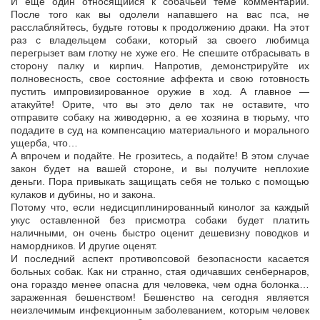
И еще один относящийся к собачьей теме комментарий.
После того как вы одолели напавшего на вас пса, не
расслабляйтесь, будьте готовы к продолжению драки. На этот
раз с владельцем собаки, который за своего любимца
перегрызет вам глотку не хуже его. Не спешите отбрасывать в
сторону палку и кирпич. Напротив, демонстрируйте их
полновесность, свое состояние аффекта и свою готовность
пустить импровизированное оружие в ход. А главное —
атакуйте! Орите, что вы это дело так не оставите, что
отправите собаку на живодерню, а ее хозяина в тюрьму, что
подадите в суд на компенсацию материального и морального
ущерба, что…
А впрочем и подайте. Не грозитесь, а подайте! В этом случае
закон будет на вашей стороне, и вы получите неплохие
деньги. Пора привыкать защищать себя не только с помощью
кулаков и дубины, но и закона.
Потому что, если недисциплинированный кинолог за каждый
укус оставленной без присмотра собаки будет платить
наличными, он очень быстро оценит дешевизну поводков и
намордников. И другие оценят.
И последний аспект противопсовой безопасности касается
больных собак. Как ни странно, стая одичавших сенбернаров,
она гораздо менее опасна для человека, чем одна болонка…
зараженная бешенством! Бешенство на сегодня является
неизлечимым инфекционным заболеванием, которым человек