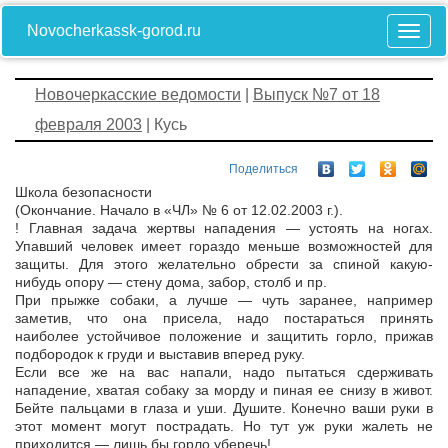
Novocherkassk-gorod.ru
Новочеркасские ведомости
|
Выпуск №7 от 18
февраля 2003
| Кусь
Поделиться
Школа безопасности
(Окончание. Начало в «ЧЛ» № 6 от 12.02.2003 г.).
! Главная задача жертвы нападения — устоять на ногах.
Упавший человек имеет гораздо меньше возможностей для
защиты. Для этого желательно обрести за спиной какую-
нибудь опору — стену дома, забор, столб и пр.
При прыжке собаки, а лучше — чуть заранее, например
заметив, что она присела, надо постараться принять
наиболее устойчивое положение и защитить горло, прижав
подбородок к груди и выставив вперед руку.
Если все же на вас напали, надо пытаться сдерживать
нападение, хватая собаку за морду и пиная ее снизу в живот.
Бейте пальцами в глаза и уши. Душите. Конечно ваши руки в
этот момент могут пострадать. Но тут уж руки жалеть не
приходится — лишь бы горло уберечь!