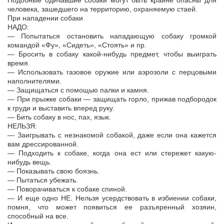
Подобные одичавшие собаки могут быть крайне опасны для
человека, зашедшего на территорию, охраняемую стаей.
При нападении собаки
НАДО:
— Попытаться остановить нападающую собаку громкой
командой «Фу», «Сидеть», «Стоять» и пр.
— Бросить в собаку какой-нибудь предмет, чтобы выиграть
время.
— Использовать газовое оружие или аэрозоли с перцовыми
наполнителями.
— Защищаться с помощью палки и камня.
— При прыжке собаки — защищать горло, прижав подбородок
к груди и выставить вперед руку.
— Бить собаку в нос, пах, язык.
НЕЛЬЗЯ:
— Заигрывать с незнакомой собакой, даже если она кажется
вам дрессированной.
— Подходить к собаке, когда она ест или стережет какую-
нибудь вещь.
— Показывать свою боязнь.
— Пытаться убежать.
— Поворачиваться к собаке спиной.
— И еще одно НЕ. Нельзя усердствовать в избиении собаки,
помня, что может появиться ее разъяренный хозяин,
способный на все.