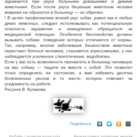
заражается при укусе больными домашними и дикими
животными. Если после укуса бешеным животным человек
вовремя не обратится в больницу — он обречен.
! В целях профилактики всякий укус собак, равно как и любых
диких животных, следует истолковывать как потенциальную
опасность заражения и немедленно обращаться за
медицинской помощью. Особенное беспокойство должны
вызывать собаки, поведение которых отличается от нормы.
Так, например, многие заболевшие бешенством животные
перестают бояться человека, становятся агрессивными, у них
наблюдается усиленное слюнотечение, водобоязнь.
Если у вас есть возможность прихватить в больницу напавшую
на вас собаку — тащите ее вместе с собой. Это позволит
точно определить ее состояние, а вам избежать десятка
болезненных уколов в то место, которое отвечает за
усидчивость на работе.
Рисунок В. Куликова.
Поделиться
←
БиЛайн – подводя итоги года
Вечная память погибшим, вечная