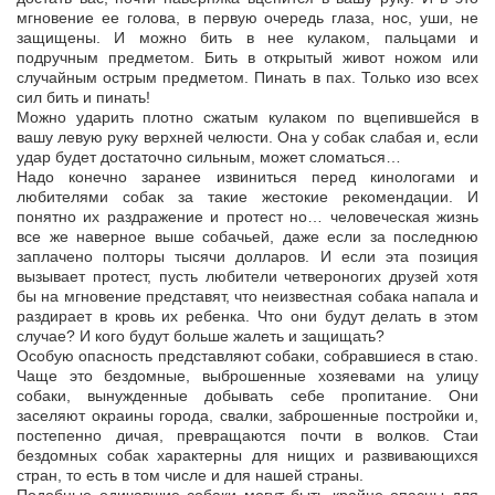
мгновение ее голова, в первую очередь глаза, нос, уши, не
защищены. И можно бить в нее кулаком, пальцами и
подручным предметом. Бить в открытый живот ножом или
случайным острым предметом. Пинать в пах. Только изо всех
сил бить и пинать!
Можно ударить плотно сжатым кулаком по вцепившейся в
вашу левую руку верхней челюсти. Она у собак слабая и, если
удар будет достаточно сильным, может сломаться…
Надо конечно заранее извиниться перед кинологами и
любителями собак за такие жестокие рекомендации. И
понятно их раздражение и протест но… человеческая жизнь
все же наверное выше собачьей, даже если за последнюю
заплачено полторы тысячи долларов. И если эта позиция
вызывает протест, пусть любители четвероногих друзей хотя
бы на мгновение представят, что неизвестная собака напала и
раздирает в кровь их ребенка. Что они будут делать в этом
случае? И кого будут больше жалеть и защищать?
Особую опасность представляют собаки, собравшиеся в стаю.
Чаще это бездомные, выброшенные хозяевами на улицу
собаки, вынужденные добывать себе пропитание. Они
заселяют окраины города, свалки, заброшенные постройки и,
постепенно дичая, превращаются почти в волков. Стаи
бездомных собак характерны для нищих и развивающихся
стран, то есть в том числе и для нашей страны.