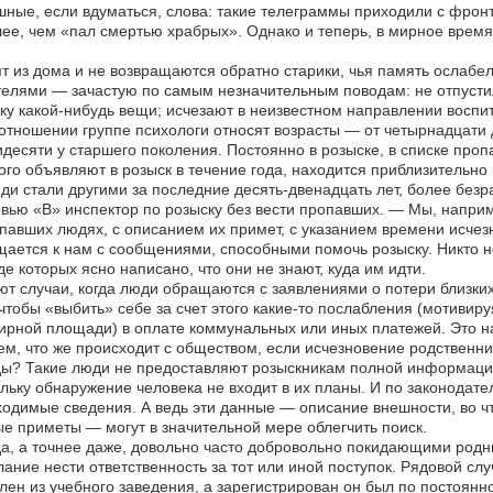
ные, если вдуматься, слова: такие телеграммы приходили с фронт
ее, чем «пал смертью храбрых». Однако и теперь, в мирное время,
т из дома и не возвращаются обратно старики, чья память ослабел
елями — зачастую по самым незначительным поводам: не отпустили
ку какой-нибудь вещи; исчезают в неизвестном направлении воспит
отношении группе психологи относят возрасты — от четырнадцати
десяти у старшего поколения. Постоянно в розыске, в списке пропа
кого объявляют в розыск в течение года, находится приблизительно
и стали другими за последние десять-двенадцать лет, более безра
вью «В» инспектор по розыску без вести пропавших. — Мы, напри
павших людях, с описанием их примет, с указанием времени исчезн
ается к нам с сообщениями, способными помочь розыску. Никто 
де которых ясно написано, что они не знают, куда им идти.
т случаи, когда люди обращаются с заявлениями о потери близких
 чтобы «выбить» себе за счет этого какие-то послабления (мотиви
ирной площади) в оплате коммунальных или иных платежей. Это н
ем, что же происходит с обществом, если исчезновение родственн
ы? Такие люди не предоставляют розыскникам полной информации,
льку обнаружение человека не входит в их планы. И по законодател
одимые сведения. А ведь эти данные — описание внешности, во что
е приметы — могут в значительной мере облегчить поиск.
а, а точнее даже, довольно часто добровольно покидающими родн
ание нести ответственность за тот или иной поступок. Рядовой слу
лен из учебного заведения, а зарегистрирован он был по постоянн