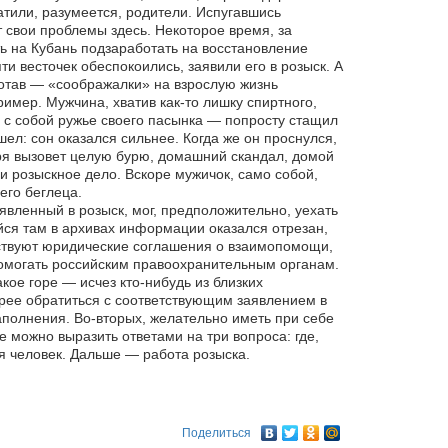
атили, разумеется, родители. Испугавшись
т свои проблемы здесь. Некоторое время, за
ь на Кубань подзаработать на восстановление
ти весточек обеспокоились, заявили его в розыск. А
ботав — «соображалки» на взрослую жизнь
имер. Мужчина, хватив как-то лишку спиртного,
 с собой ружье своего пасынка — попросту стащил
шел: сон оказался сильнее. Когда же он проснулся,
теря вызовет целую бурю, домашний скандал, домой
и розыскное дело. Вскоре мужичок, само собой,
его беглеца.
явленный в розыск, мог, предположительно, уехать
йся там в архивах информации оказался отрезан,
йствуют юридические соглашения о взаимопомощи,
помогать российским правоохранительным органам.
кое горе — исчез кто-нибудь из близких
трее обратиться с соответствующим заявлением в
полнения. Во-вторых, желательно иметь при себе
 можно выразить ответами на три вопроса: где,
ся человек. Дальше — работа розыска.
Поделиться