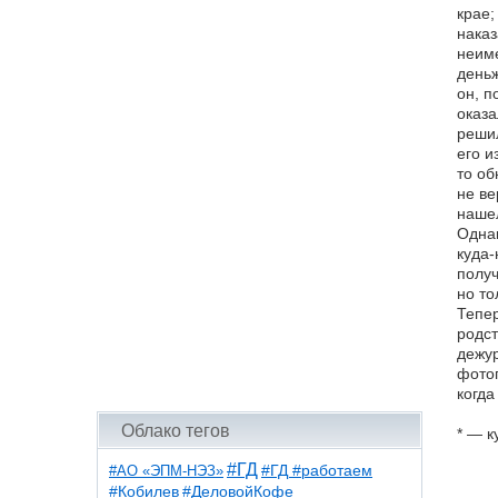
крае;
наказ
неиме
деньж
он, п
оказа
решил
его и
то об
не ве
нашел
Однак
куда-
получ
но то
Тепер
родст
дежур
фотог
когда
Облако тегов
* — к
#ГД
#АО «ЭПМ-НЭЗ»
#ГД #работаем
#ДеловойКофе
#Кобилев