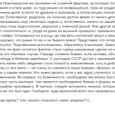
 в Новочеркасске же проживал на съемной квартире, за которую пл
ания в отчем доме, он туда решил не возвращаться, пока не улади
нием денег ютился по друзьям и знакомым, а потом решил поехат
ат. Естественно, родители, не получая долгое время от своего дитя
омыкавшись еще несколько недель и, естественно, ничего не зара
лось пока недостаточно, вернулся с повинной домой. Или другой пр
 «поохотиться» и, уходя из дома на вольный промысел, прихватил
з сейфа. Отправился он в рощу, да там весь охотничий запал и про
наружил, что ружья-то как и не бывало вовсе! Представив, что по
рнулся. Родственники всполошились, обратились в милицию. Завел
ся, но факт остается фактом: страх перед наказанием сделал из н
о это обычные случаи. Гораздо сложнее бывает, если человек, объ
нибудь в ближнее зарубежье. С распадом СССР доступ к хранивше
ить какие-либо сведения стало попросту невозможным: хоть и де
лку от них мало — не очень-то стремятся наши бывшие «братья» 
ь о самом важном. Что нужно делать, если у вас вдруг случилось та
венников. Во-первых, по возможности, необходимо как можно быс
ную часть милиции: там имеются необходимые бланки и формы за
рафию пропавшего. В-третьих, следует вспомнить нюансы, которые
 и во что был одет. Сообщите, куда вероятней всего мог направить
уда идешь? (лат. аналог польского «камо грядеши?»)