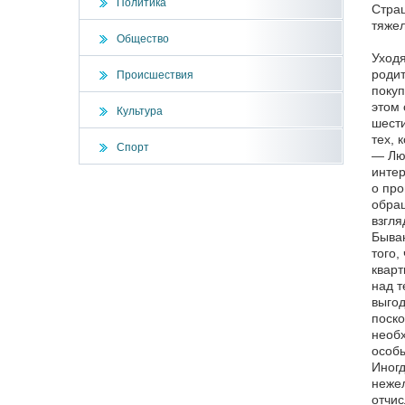
Политика
Страш
тяжел
Общество
Уходя
родит
Происшествия
покуп
этом 
Культура
шести
тех, 
Спорт
— Люд
интер
о про
обращ
взгля
Бываю
того,
кварт
над т
выгод
поско
необх
особы
Иногд
нежел
отчис