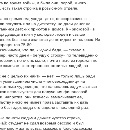
а во время войны, и были они, порой, много
 есть такая строчка в розыскном отделе.
а со временем; уходят дети, поссорившись с
 погулять или на дискотеку, не дали денег на
анники детских приютов и домов. К «рисковой» в
 до двадцати пяти у молодых людей и свыше
вших без вести значится до пятидесяти человек. Из
 процентов 75-80.
зличными, что ли, к чужой беде, — сказал в
мер, часто даем «бегущую строку» по телевидению
овения, но очень мало, почти никто из горожан не
не замечает «потерянных» пожилых людей, во
 не с целью их найти — нет! — только лишь ради
руя уменьшением числа «человекоединиц» на
астолько чудовищно, что начинаешь задумываться
иков используется для получения финансовой
 напротив, они всячески замалчивают ее,
ьству никто не имеет права заставить их дать
 был одет, когда его видели в последний раз,
ые пенаты людьми движет чувство страха,
чай: студент не сдал вовремя сессию и был
ому месту жительства, скажем, в Краснодарском