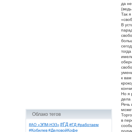
да не
(ведь
Так я
«сво
В уст
парад
свобо
больш
сегод
тогда
имели
оберн
свобо
умень
к вам
кроко
кончи
Но я 
дела 
Речь 
может
Облако тегов
Торго
в пер
#ГД
#АО «ЭПМ-НЭЗ»
#ГД #работаем
сообщ
#ДеловойКофе
#Кобилев
подум