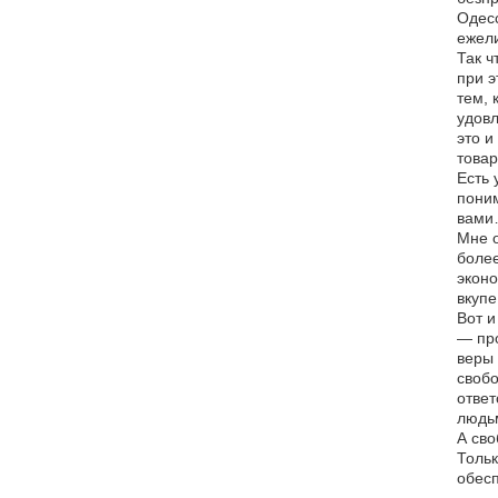
Одесс
ежели
Так ч
при э
тем, 
удовл
это и
товар
Есть 
поним
вами…
Мне о
более
эконо
вкупе
Вот и
— про
веры 
свобо
ответ
людь
А сво
Тольк
обесп