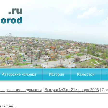
Авторские колонки
История
Камертон
очеркасские ведомости
|
Выпуск №3 от 21 января 2003
| Св
я летят…