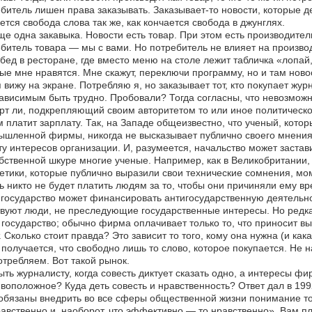
битель лишен права заказывать. Заказывает-то новости, которые дел
ется свобода слова так же, как кончается свобода в джунглях.
ще одна закавыка. Новости есть товар. При этом есть производитель
битель товара — мы с вами. Но потребитель не влияет на производ
бед в ресторане, где вместо меню на столе лежит табличка «лопай, 
ые мне нравятся. Мне скажут, переключи программу, но и там новости
я вижу на экране. Потребляю я, но заказывает тот, кто покупает жур
ависимым быть трудно. Пробовали? Тогда согласны, что невозмож
рт ли, подкрепляющий своим авторитетом то или иное политическо
м платит зарплату. Так, на Западе общеизвестно, что ученый, кото
шленной фирмы, никогда не высказывает публично своего мнения, 
у интересов организации. И, разумеется, начальство может застави
бственной шкуре многие ученые. Например, как в Великобритании, 
етики, которые публично выразили свои технические сомнения, мо
ь никто не будет платить людям за то, чтобы они причиняли ему в
 государство может финансировать антигосударственную деятельност
вуют люди, не преследующие государственные интересы. Но редка
государство; обычно фирма оплачивает только то, что приносит вы
. Сколько стоит правда? Это зависит то того, кому она нужна (и как
 получается, что свободно лишь то слово, которое покупается. Не на
отребляем. Вот такой рынок.
ыть журналисту, когда совесть диктует сказать одно, а интересы фи
воположное? Куда деть совесть и нравственность? Ответ дал в 199
бязаны внедрить во все сферы общественной жизни понимание тог
авственно и, наоборот, что эффективно — то нравственно». Вам пла