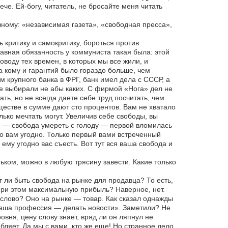
че. Ей-богу, читатель, не бросайте меня читать
ному: «независимая газета», «свободная пресса»,
критику и самокритику, бороться против
тавная обязанность у коммуниста такая была: этой
оводу тех времен, в которых мы все жили, и
а кому и гарантий было гораздо больше, чем
 крупного банка в ФРГ, банк имел дела с СССР, а
е выбирали не абы каких. С фирмой «Нога» дел не
ать, но не всегда даете себе труд посчитать, чем
ществе в сумме дают сто процентов. Вам не хватало
олько мечтать могут. Увеличив себе свободы, вы
, — свобода умереть с голоду — первой вломилась
то вам угодно. Только первый вами встреченный
 ему угодно вас съесть. Вот тут вся ваша свобода и
ьком, можно в любую трясину завести. Какие только
 ли быть свобода на рынке для продавца? То есть,
при этом максимальную прибыль? Наверное, нет.
е слово? Оно на рынке — товар. Как сказал однажды
«Наша профессия — делать новости». Заметили? Не
вня, цену слову знает, вряд ли он ляпнул не
ебляет. Да мы с вами, кто же еще! Но странное дело,