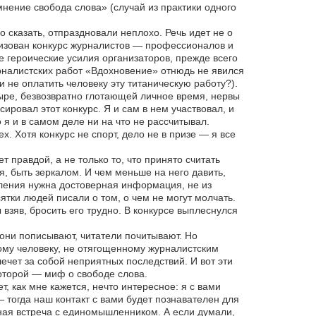
нение свобода слова» (случай из практики одного
 сказать, отпраздновали неплохо. Речь идет не о
анизован конкурс журналистов — профессионалов и
 героические усилия организаторов, прежде всего
налистских работ «Вдохновение» отнюдь не явился
 не оплатить человеку эту титаническую работу?).
ыре, безвозвратно глотающей личное время, нервы
ировал этот конкурс. Я и сам в нем участвовал, и
 я и в самом деле ни на что не рассчитывал.
х. Хотя конкурс не спорт, дело не в призе — я все
т правдой, а не только то, что принято считать
, быть зеркалом. И чем меньше на него давить,
вления нужна достоверная информация, не из
сятки людей писали о том, о чем не могут молчать.
 взяв, бросить его трудно. В конкурсе выплеснулся
они пописывают, читатели почитывают. Но
ному человеку, не отягощенному журналистским
лечет за собой неприятных последствий. И вот эти
оторой — миф о свободе слова.
ет, как мне кажется, нечто интересное: я с вами
 тогда наш контакт с вами будет познавателен для
тная встреча с единомышленником. А если думали,