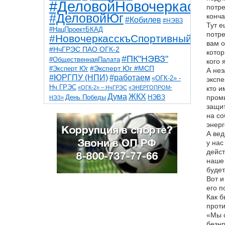
#ДеловойНовочеркасск
потре
#ДеловойЮг
конча
#Кобилев
#НЭВЗ
Тут е
#НацПроектБКАД
потре
#НовочеркасскъСпортивный
вам о
#НчГРЭС ПАО ОГК-2
котор
#ПК"НЭВЗ"
#ОбщественнаяПалата
кого 
#Эксперт Юг
#Эксперт Юг #МСП
А нез
#ЮРГПУ (НПИ)
#работаем
«ОГК-2» -
экспе
Нч ГРЭС
«ОГК-2» – НчГРЭС
«ЭНЕРГОПРОМ-
кто и
Дума
ЖКХ
НЭВЗ
промы
День Победы
НЭЗ»
ТНТ
НчГРЭС
защит
Победа
Собор
ТПП
на со
благоустройство
ветераны
выборы
дети
энерг
дороги
казаки
коррупция
космос
А вед
парк
общественная палата
пожар
роща
у нас
спорт
художники
театр
транспорт
дейст
наше 
будет
Вот и
его п
Как б
проти
«Мы о
безнр