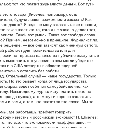
ают, тот, кто платит журналисту деньги. Вот тут и
 этого товара (Киселев, например), есть
ителя, будучи лишен возможности заказать! Как
что дают»? Я ведь не могу заказать такие новости,
 заказывает кто-то, кого я не знаю, а делает тот,
налиста. Такой вот рынок. Такая вот свобода слова.
но? Причем, невозможно в принципе. Журналист ли,
е решение, — все они зависят как минимум от того,
рый работает для правительства или для
если нет приказа начальства публично выступить в
ть выполнить это условие, в чем могли убедиться
так и в США эксперты в области ядерной
ментально остались без работы.
ред. Отдельный случай — наше государство. Только
ь. Но это бывает, когда от лица государства
я фирма ведет себя так самоубийственно, как
году. Невыгодному журналисту платить никто не
ая правда нужна), а то могут и хорошо заплатить.
ми и вами, а тем, кто платит за это слово. Мы-то
рмы, где работаешь, требуют говорить
2 году известный российский экономист Н. Шмелев:
о, что все, что экономически неэффективно, —
тят? Ну и перестаньте сказать, как говорят в