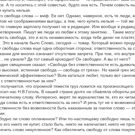
е. А то носитесь с этой совестью, будто она есть. Почем совесть н
 купить нельзя.
то свобода слова — миф. Ее нет. Однако, наверное, есть те люди, 
том не соображениями выгоды, а тем, чего купить нельзя — той же
кто главную зарплату получает не в редакции. Или вообще в редак
етворения. Пишут же люди из любви к этому занятию… Такие могут 
 есть свобода, это и есть независимость: когда тебе денег не платят
. Это в начале было Слово, сегодня — товар. Который можно продать
у свободы слова еще одна оборотная сторона: ответственность за
ании для многих означает отсутствие запрета. При том, что внутре
 не узнали? Да тот самый крокодил! Он свободен. А вы от него?
дин священник сказал: «Свобода без ответственности есть дьявольс
 высокая, истинная свобода — свобода от греха». Но какой грех м
мической эффективностью? Всяк кататься любит, только вот саночк
 с ответственностью за нее?
 получается, что огромной тяжести груз ложится на произносящего 
сил нас Н.В.Гоголь. В нашей стране долго не сбавляла обороты р
печатному слову. Интересно, верят ли журналистам те, кто их читае
да слова есть и ответственность за него? И речь тут не о возможно
ственности без возможности быть наказанным за гнилое слово — эт
ми.
бодно ли слово оплаченное? Или по-настоящему свободно лишь то с
о его никто не купит, стало быть, никто не напечатает, никто не про
ечить слово некупленное? Как обеспечить свободу от слова покупно