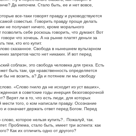
ынче? Да нипочем. Стало быть, ее и нет вовсе,
которые все-таки говорят правду и руководствуются
 самой совестью. Говорить правду проще делать
ции не получает ничего, кроме морального
позволить себе роскошь говорить, что думают. Вот
, говори что хочешь. А на рынке платят деньги за
 тем, кто его купит.
 слово сказанное. Свобода в нынешнем вульгарном
нних запретов часто нет никаких. И вот перед
кий соблазн, это свобода человека для греха. Есть
ожет быть там, где нравственность определяется
и бы не возить, а? Да и потянем ли мы свободу
слово. «Слово гнило да не исходит из уст ваших»,
ожденная в советские годы инерция безоговорочной
т? Верят ли в то, что есть люди, для которых
й мести того, о ком написали правду. Осознание
о и означает держать ответ перед Богом. Перед
лово, которое нельзя купить?.. Пожалуй, так.
чтет. Проблема, стало быть, имеет три аспекта: как
го? Как их отличить одно от другого?