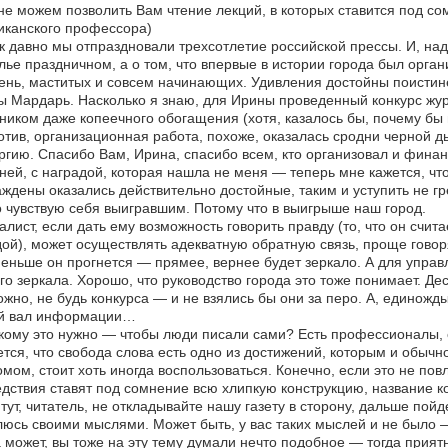
е можем позволить Вам чтение лекций, в которых ставится под сом
иканского профессора)
к давно мы отпраздновали трехсотлетие российской прессы. И, надо
лье праздничном, а о том, что впервые в истории города был орг
ень, маститых и совсем начинающих. Удивления достойны поистине
 Мардарь. Насколько я знаю, для Ирины проведенный конкурс жур
ником даже копеечного обогащения (хотя, казалось бы, почему бы и
тив, организационная работа, похоже, оказалась сродни черной д
ргию. Спасибо Вам, Ирина, спасибо всем, кто организовал и финанс
 ней, с наградой, которая нашла не меня — теперь мне кажется, что
ждены оказались действительно достойные, таким и уступить не гре
 чувствую себя выигравшим. Потому что в выигрыше наш город.
лист, если дать ему возможность говорить правду (то, что он считае
ой), может осуществлять адекватную обратную связь, проще говоря
еньше он прогнется — прямее, вернее будет зеркало. А для упра
го зеркала. Хорошо, что руководство города это тоже понимает. Де
жно, не будь конкурса — и не взялись бы они за перо. А, единожды
й вал информации…
кому это нужно — чтобы люди писали сами? Есть профессионалы, 
тся, что свобода слова есть одно из достижений, которым и обыч
мом, стоит хоть иногда воспользоваться. Конечно, если это не пов
дствия ставят под сомнение всю хлипкую конструкцию, название к
 тут, читатель, не откладывайте нашу газету в сторону, дальше пойд
юсь своими мыслями. Может быть, у вас таких мыслей и не было —
а может, вы тоже на эту тему думали нечто подобное — тогда прия