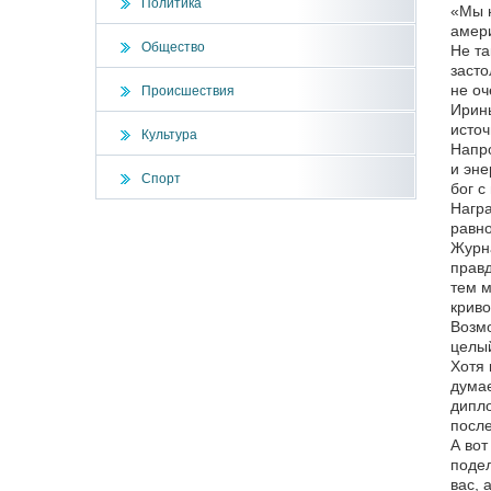
Политика
«Мы н
амер
Общество
Не та
засто
не оч
Происшествия
Ирины
источ
Культура
Напро
и эне
Спорт
бог с
Награ
равно
Журна
правд
тем м
криво
Возмо
целы
Хотя 
думае
дипло
после
А вот
подел
вас, 