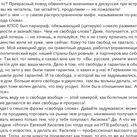
 то? Прекрасный повод обменяться мнениями в дискуссии при встре
 вы же читатель, так читайте!), продолжим — не пожалеете!
 вот о чем — о самом распространенном мифе, называемом по-раз
бода слова»…
аве КПСС был параграф, обязывающий (цитирую) «смело развивать 
ности и зазнайства». Чем не свобода слова? Даже, получается, ус
дой хочешь — не хочешь, а пользуйся. Но я не стану ерничать по п
инство жили не хуже, чем сейчас. Кому-то там свобод не хватало, 
ня. Мой немецкий друг, он грамотный дядька, работал управляющим
 политический курс нашей страны был ровным, и партнеров мы себ
. Так вот, тот немец и сказал мне как-то: «Вы, русские, умеете мечт
ется для вас ваша мечта. Дело в том, что свободы и гарантии в об
д, но зато у вас были такие гарантии, о каких и у нас в Германии т
шили долю гарантий. И та свобода, о которой вы не задумывались
 в дом. Больше всего свободы в джунглях, там вы вольны делать, ч
дил тоже волен делать, что ему угодно. Хотя бы в отношении вас. А
тся».
речь веду не о свободе вообще — этой химерой, как болотным огон
не делаются во имя свободы и прогресса!
идет о смысле фразы «свобода слова». Давайте задумаемся, может
 ли продавец торговать на рынке чем угодно, неизменно получая 
вать можно только тем, что у тебя покупают. Аксиома? Да. А что ж
едаче «Итоги» Евгений Киселев (он тогда еще на НТВ работал), 
ать о новостях, а делать их. Киселев — профессионал высокого уро
ав. Тогда, если новости производят как товар, то кто-то же их потр