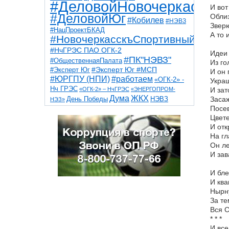
#ДеловойНовочеркасск
И вот
#ДеловойЮг
Обли
#Кобилев
#НЭВЗ
Зверю
#НацПроектБКАД
А то 
#НовочеркасскъСпортивный
#НчГРЭС ПАО ОГК-2
Идеи 
#ПК"НЭВЗ"
#ОбщественнаяПалата
Из го
#Эксперт Юг
#Эксперт Юг #МСП
И он 
#ЮРГПУ (НПИ)
#работаем
«ОГК-2» -
Укра
Нч ГРЭС
«ОГК-2» – НчГРЭС
«ЭНЕРГОПРОМ-
И зат
Дума
ЖКХ
НЭВЗ
Засаж
День Победы
НЭЗ»
ТНТ
НчГРЭС
Посев
Победа
Собор
ТПП
Цвете
благоустройство
ветераны
выборы
дети
И отк
дороги
казаки
коррупция
космос
На гл
парк
общественная палата
пожар
роща
Он ле
спорт
художники
театр
транспорт
И зав
И бле
И ква
Нырн
За те
Вся С
* * *
И все