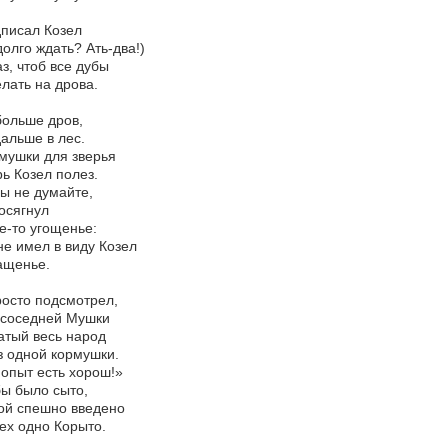
писал Козел
долго ждать? Ать-два!)
з, чтоб все дубы
лать на дрова.
ольше дров,
альше в лес.
мушки для зверья
ь Козел полез.
вы не думайте,
осягнул
е-то угощенье:
е имел в виду Козел
ащенье.
осто подсмотрел,
 соседней Мушки
атый весь народ
з одной кормушки.
опыт есть хорош!»
ы было сыто,
ой спешно введено
ех одно Корыто.