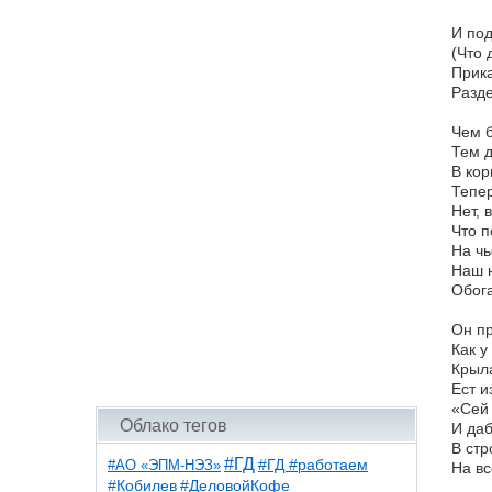
И под
(Что 
Прика
Разде
Чем б
Тем д
В кор
Тепер
Нет, 
Что п
На чь
Наш н
Обог
Он пр
Как у
Крыл
Ест и
«Сей 
Облако тегов
И даб
В стр
#ГД
#АО «ЭПМ-НЭЗ»
#ГД #работаем
На вс
#ДеловойКофе
#Кобилев