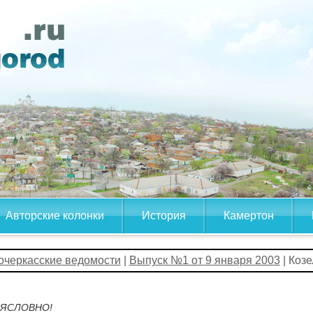
Авторские колонки
История
Камертон
очеркасские ведомости
|
Выпуск №1 от 9 января 2003
| Козе
ЯСЛОВНО!