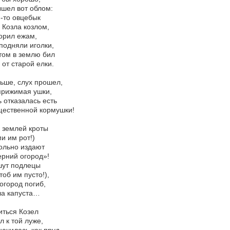
шел вот облом:
-то овцебык
 Козла козлом,
орил ежам,
подняли иголки,
том в землю бил
 от старой елки.
ьше, слух прошел,
прижимая ушки,
отказалась есть
щественной кормушки!
 землей кроты
и им рот!)
ольно издают
рний огород»!
шут подлецы
чтоб им пусто!),
огород погиб,
ла капуста…
ться Козел
 к той луже,