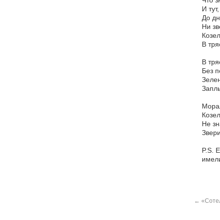
Что з
И тут,
До дн
Ни зв
Козел
В тря
В тря
Без п
Зелен
Запл
Морал
Козел
Не зн
Звери
P.S. 
имели
←
«Сотел