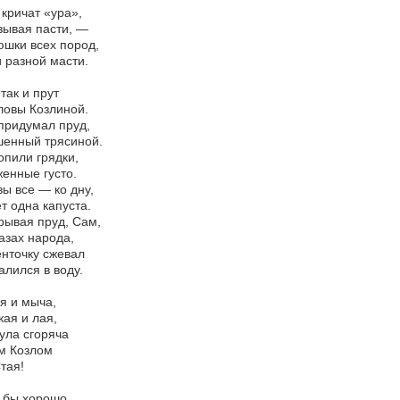
 кричат «ура»,
зывая пасти, —
шки всех пород,
и разной масти.
так и прут
ловы Козлиной.
придумал пруд,
шенный трясиной.
опили грядки,
енные густо.
ы все — ко дну,
т одна капуста.
рывая пруд, Сам,
азах народа,
нточку сжевал
алился в воду.
я и мыча,
кая и лая,
ула сгоряча
м Козлом
тая!
 бы хорошо,