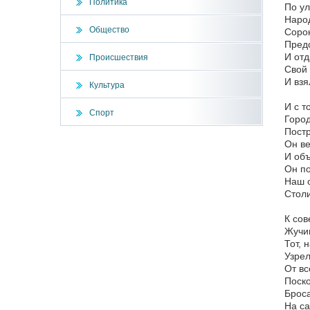
Политика
По ул
Народ
Общество
Сорок
Предс
И отд
Происшествия
Свой 
И взя
Культура
И с т
Спорт
Город
Постр
Он ве
И объ
Он по
Наш 
Столи
К сов
Жучи
Тот, 
Узре
От вс
Поско
Броса
На са