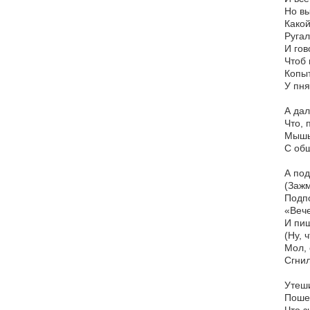
Но вы
Какой
Ругал
И гов
Чтоб 
Копы
У пня
А дал
Что, 
Мышь 
С об
А под
(Зажм
Подп
«Вече
И пи
(Ну, 
Мол, 
Сгни
Утеши
Пошел