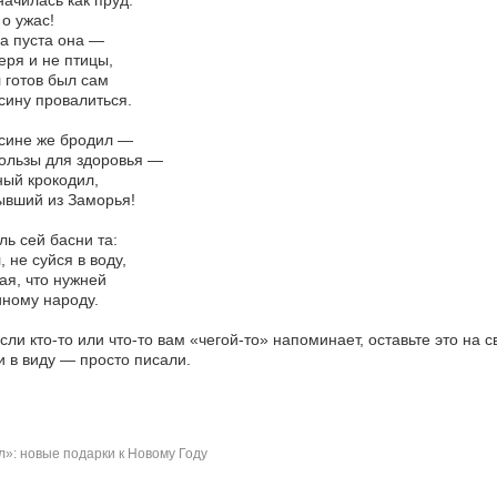
начилась как пруд.
 о ужас!
а пуста она —
еря и не птицы,
 готов был сам
сину провалиться.
сине же бродил —
ользы для здоровья —
ый крокодил,
ывший из Заморья!
ь сей басни та:
, не суйся в воду,
ая, что нужней
ному народу.
Если кто-то или что-то вам «чегой-то» напоминает, оставьте это на 
 в виду — просто писали.
»: новые подарки к Новому Году