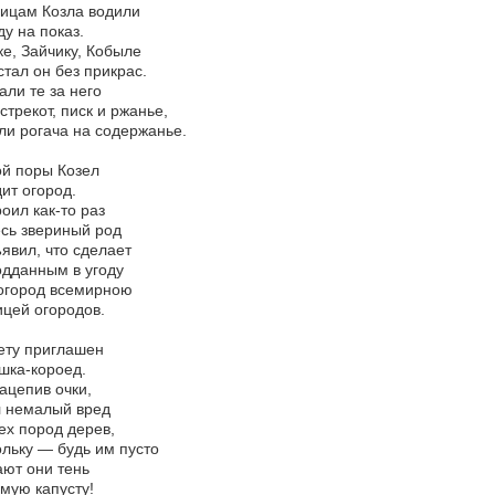
ицам Козла водили
у на показ.
е, Зайчику, Кобыле
тал он без прикрас.
али те за него
стрекот, писк и ржанье,
ли рогача на содержанье.
ой поры Козел
ит огород.
оил как-то раз
сь звериный род
явил, что сделает
дданным в угоду
огород всемирною
цей огородов.
ету приглашен
шка-короед.
нацепив очки,
л немалый вред
ех пород дерев,
льку — будь им пусто
ют они тень
мую капусту!