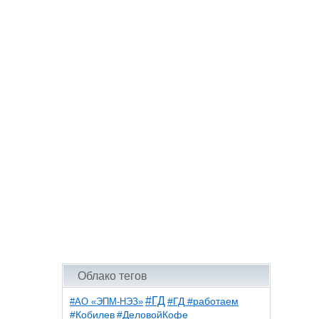
Облако тегов
#ГД
#АО «ЭПМ-НЭЗ»
#ГД #работаем
#ДеловойКофе
#Кобилев