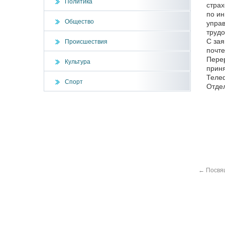
Политика
страх
по ин
Общество
управ
трудо
С зая
Происшествия
почте
Перер
Культура
приня
Телеф
Спорт
Отдел
←
Посвящ