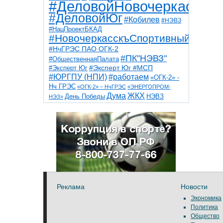
#ДеловойНовочеркасск
#ДеловойЮг
#Кобилев
#НЭВЗ
#НацПроектБКАД
#НовочеркасскъСпортивный
#НчГРЭС ПАО ОГК-2
#ПК"НЭВЗ"
#ОбщественнаяПалата
#Эксперт Юг
#Эксперт Юг #МСП
#ЮРГПУ (НПИ)
#работаем
«ОГК-2» -
Нч ГРЭС
«ОГК-2» – НчГРЭС
«ЭНЕРГОПРОМ-
Дума
ЖКХ
НЭВЗ
День Победы
НЭЗ»
ТНТ
НчГРЭС
Победа
Собор
ТПП
благоустройство
ветераны
выборы
дети
дороги
казаки
коррупция
космос
парк
общественная палата
пожар
роща
спорт
художники
театр
транспорт
Реклама
Новости
Экономика
Политика
Общество