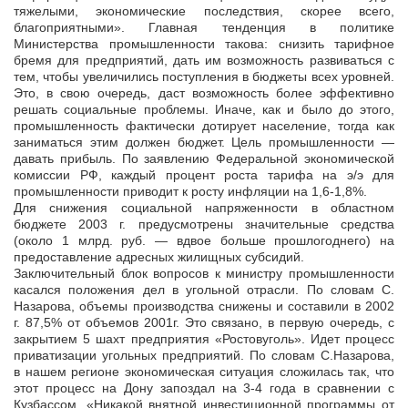
тяжелыми, экономические последствия, скорее всего,
благоприятными». Главная тенденция в политике
Министерства промышленности такова: снизить тарифное
бремя для предприятий, дать им возможность развиваться с
тем, чтобы увеличились поступления в бюджеты всех уровней.
Это, в свою очередь, даст возможность более эффективно
решать социальные проблемы. Иначе, как и было до этого,
промышленность фактически дотирует население, тогда как
заниматься этим должен бюджет. Цель промышленности —
давать прибыль. По заявлению Федеральной экономической
комиссии РФ, каждый процент роста тарифа на э/э для
промышленности приводит к росту инфляции на 1,6-1,8%.
Для снижения социальной напряженности в областном
бюджете 2003 г. предусмотрены значительные средства
(около 1 млрд. руб. — вдвое больше прошлогоднего) на
предоставление адресных жилищных субсидий.
Заключительный блок вопросов к министру промышленности
касался положения дел в угольной отрасли. По словам С.
Назарова, объемы производства снижены и составили в 2002
г. 87,5% от объемов 2001г. Это связано, в первую очередь, с
закрытием 5 шахт предприятия «Ростовуголь». Идет процесс
приватизации угольных предприятий. По словам С.Назарова,
в нашем регионе экономическая ситуация сложилась так, что
этот процесс на Дону запоздал на 3-4 года в сравнении с
Кузбассом. «Никакой внятной инвестиционной программы от