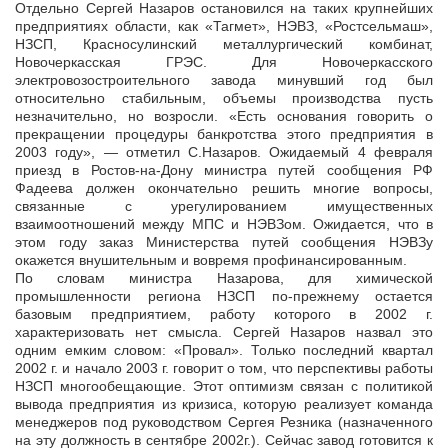
Отдельно Сергей Назаров остановился на таких крупнейших
предприятиях области, как «Тагмет», НЭВЗ, «Ростсельмаш»,
НЗСП, Красносулинский металлургический комбинат,
Новочеркасская ГРЭС. Для Новочеркасского
электровозостроительного завода минувший год был
относительно стабильным, объемы производства пусть
незначительно, но возросли. «Есть основания говорить о
прекращении процедуры банкротства этого предприятия в
2003 году», — отметил С.Назаров. Ожидаемый 4 февраля
приезд в Ростов-на-Дону министра путей сообщения РФ
Фадеева должен окончательно решить многие вопросы,
связанные с урегулированием имущественных
взаимоотношений между МПС и НЭВЗом. Ожидается, что в
этом году заказ Министерства путей сообщения НЭВЗу
окажется внушительным и вовремя профинансированным.
По словам министра Назарова, для химической
промышленности региона НЗСП по-прежнему остается
базовым предприятием, работу которого в 2002 г.
характеризовать нет смысла. Сергей Назаров назвал это
одним емким словом: «Провал». Только последний квартал
2002 г. и начало 2003 г. говорит о том, что перспективы работы
НЗСП многообещающие. Этот оптимизм связан с политикой
вывода предприятия из кризиса, которую реализует команда
менеджеров под руководством Сергея Резника (назначенного
на эту должность в сентябре 2002г.). Сейчас завод готовится к