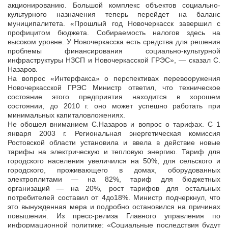
акционированию. Большой комплекс объектов социально-
культурного назначения теперь перейдет на баланс
муниципалитета. «Прошлый год Новочеркасск завершил с
профицитом бюджета. Собираемость налогов здесь на
высоком уровне. У Новочеркасска есть средства для решения
проблемы финансирования социально-культурной
инфраструктуры НЗСП и Новочеркасской ГРЭС», — сказал С.
Назаров.
На вопрос «Интерфакса» о перспективах перевооружения
Новочеркасской ГРЭС Министр ответил, что техническое
состояние этого предприятия находится в хорошем
состоянии, до 2010 г. оно может успешно работать при
минимальных капиталовложениях.
Не обошел вниманием С.Назаров и вопрос о тарифах. С 1
января 2003 г. Региональная энергетическая комиссия
Ростовской области установила и ввела в действие новые
тарифы на электрическую и тепловую энергию. Тариф для
городского населения увеличился на 50%, для сельского и
городского, проживающего в домах, оборудованных
электроплитами — на 82%, тариф для бюджетных
организаций — на 20%, рост тарифов для остальных
потребителей составил от 4до18%. Министр подчеркнул, что
это вынужденная мера и подробно остановился на причинах
повышения. Из пресс-релиза Главного управления по
информационной политике: «Социальные последствия будут