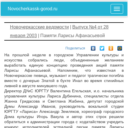
Novocherkassk-gorod.ru
Новочеркасские ведомости
|
Выпуск №4 от 28
января 2003
| Памяти Ларисы Афанасьевой
Поделиться
На прошлой неделе в городском Управлении культуры и
искусства собрались люди, объединенные желанием
выработать единую концепцию проведения акций памяти
Ларисы Афанасьевой. Напомним, что известная в
Новочеркасске певица, музыкант и педагог трагически погибла
вместе с дочерью Златой в бухте Инал во время стихийных
ливней в августе минувшего года.
Директор ДУиС ЮРГТУ Валентина Егельская, и.о. начальника
управления культуры Лариса Дубинина, специалисты отдела
Жанна Гридасова и Светлана Жабина, депутат городской
Думы Александр Иванов, руководитель вокальной студии
ЮРГТУ «Лариса» Александр Земляков, хореограф городского
Дома культуры Игорь Вакула и автор этих строк решили
обратиться к администрации города с ходатайством учредить
конкурс исполнителей эстрадной песни памяти Ларисы