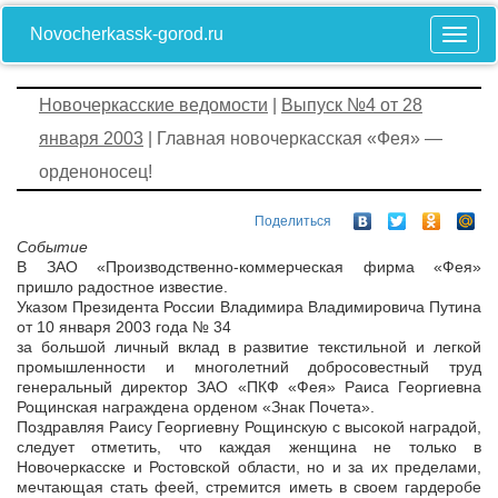
Novocherkassk-gorod.ru
Новочеркасские ведомости
|
Выпуск №4 от 28
января 2003
| Главная новочеркасская «Фея» —
орденоносец!
Поделиться
Событие
В ЗАО «Производственно-коммерческая фирма «Фея»
пришло радостное известие.
Указом Президента России Владимира Владимировича Путина
от 10 января 2003 года № 34
за большой личный вклад в развитие текстильной и легкой
промышленности и многолетний добросовестный труд
генеральный директор ЗАО «ПКФ «Фея» Раиса Георгиевна
Рощинская награждена орденом «Знак Почета».
Поздравляя Раису Георгиевну Рощинскую с высокой наградой,
следует отметить, что каждая женщина не только в
Новочеркасске и Ростовской области, но и за их пределами,
мечтающая стать феей, стремится иметь в своем гардеробе